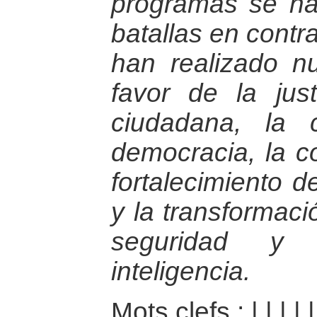
programas se ha
batallas en contr
han realizado n
favor de la justi
ciudadana, la 
democracia, la co
fortalecimiento 
y la transformaci
seguridad y
inteligencia.
Mots clefs :
|
|
|
|