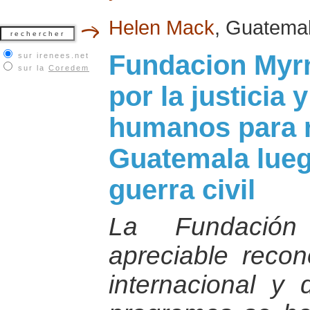
Helen Mack
, Guatemal
Fundacion Myr
sur irenees.net
sur la
Coredem
por la justicia 
humanos para r
Guatemala lueg
guerra civil
La Fundació
apreciable recon
internacional y 