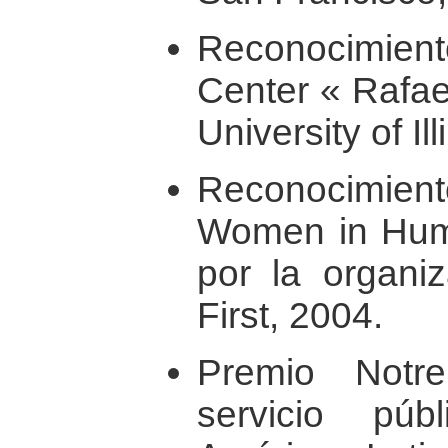
Reconocimiento
Center « Rafael
University of Il
Reconocimie
Women in Huma
por la organi
First, 2004.
Premio Not
servicio pú