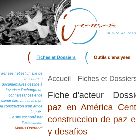
un site de res
Fiches et Dossiers
Outils d’analyses
Irénées.net est un site de
Accueil
Fiches et Dossier
ressources
documentaires destiné à
favoriser l’échange de
Fiche d’acteur
Dossi
connaissances et de
savoir faire au service de
paz en América Cent
la construction d’un art de
la paix.
construccion de paz 
Ce site est porté par
l’association
Modus Operandi
y desafios