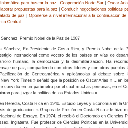
diplomática para buscar la paz
|
Cooperación Norte-Sur
|
Oscar Aria
laborar propuestas para la paz
|
Conducir negociaciones políticas p
ratado de paz
|
Oponerse a nivel internacional a la continuación de
ica Central
s Sánchez, Premio Nobel de la Paz de 1987
as Sánchez, Ex-Presidente de Costa Rica, y Premio Nobel de la 
estigio internacional como vocero de los países en vías de desar
arrollo humano, la democracia y la desmilitarización. Ha recorr
nsaje de paz, compartiendo con otros líderes y con otros pueblos l
acificación de Centroamérica y aplicándolas al debate sobre l
 « New York Times » señaló que la posición de Oscar Arias « …en lo
e convirtió en un parámetro por el cual muchas personas, en el C
uiaron para juzgar la política de los Estados Unidos ».
ó en Heredia, Costa Rica en 1940. Estudió Leyes y Economía en la Un
sis de graduación, « Grupos de Presión en Costa Rica » le hizo m
Nacional de Ensayo. En 1974, el recibió el Doctorado en Ciencias Po
sex, Inglaterra. Fue profesor de Ciencias Políticas en la Universi