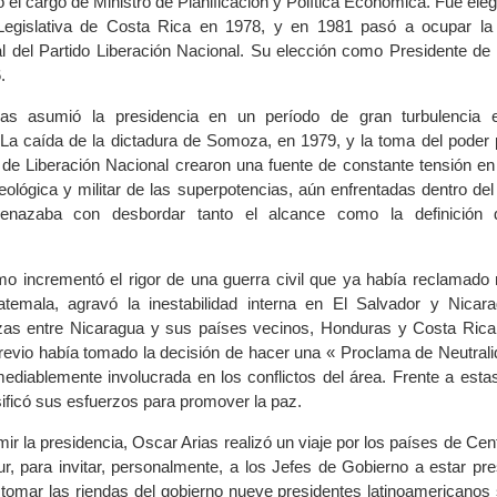
el cargo de Ministro de Planificación y Política Económica. Fue ele
egislativa de Costa Rica en 1978, y en 1981 pasó a ocupar la 
l del Partido Liberación Nacional. Su elección como Presidente de 
.
ias asumió la presidencia en un período de gran turbulencia e
La caída de la dictadura de Somoza, en 1979, y la toma del poder p
 de Liberación Nacional crearon una fuente de constante tensión en 
deológica y militar de las superpotencias, aún enfrentadas dentro de
enazaba con desbordar tanto el alcance como la definición de
smo incrementó el rigor de una guerra civil que ya había reclamado
temala, agravó la inestabilidad interna en El Salvador y Nicar
izas entre Nicaragua y sus países vecinos, Honduras y Costa Rica
revio había tomado la decisión de hacer una « Proclama de Neutrali
mediablemente involucrada en los conflictos del área. Frente a est
sificó sus esfuerzos para promover la paz.
ir la presidencia, Oscar Arias realizó un viaje por los países de Ce
r, para invitar, personalmente, a los Jefes de Gobierno a estar pre
 tomar las riendas del gobierno nueve presidentes latinoamericanos 