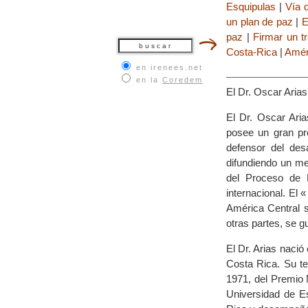
Esquipulas
|
Vía 
un plan de paz
|
E
paz
|
Firmar un t
Costa-Rica
|
Amér
en irenees.net
en la
Coredem
El Dr. Oscar Aria
El Dr. Oscar Ari
posee un gran pr
defensor del des
difundiendo un me
del Proceso de P
internacional. El
América Central s
otras partes, se g
El Dr. Arias naci
Costa Rica. Su te
1971, del Premio 
Universidad de Es