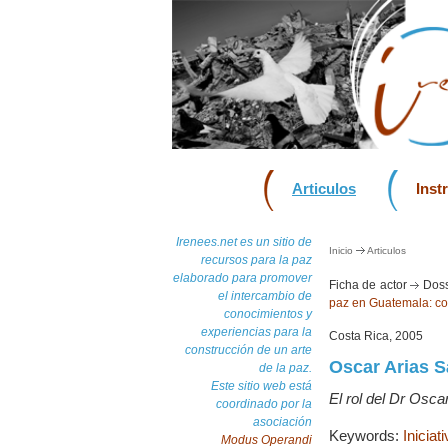
Articulos
Inst
Irenees.net es un sitio de
Inicio
Articulos
recursos para la paz
elaborado para promover
Ficha de actor
Doss
el intercambio de
paz en Guatemala: co
conocimientos y
experiencias para la
Costa Rica, 2005
construcción de un arte
Oscar Arias S
de la paz.
Este sitio web está
El rol del Dr Osca
coordinado por la
asociación
Keywords:
Iniciat
Modus Operandi