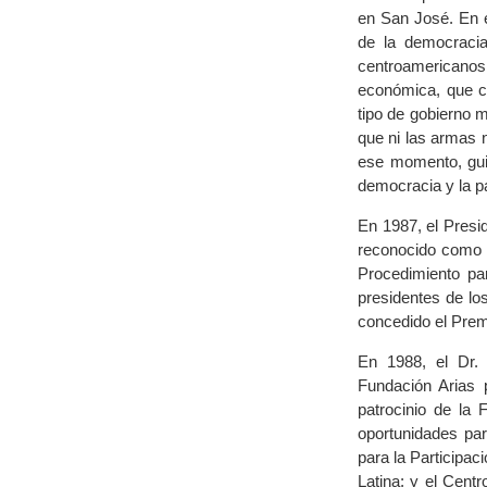
en San José. En e
de la democracia
centroamericanos 
económica, que ca
tipo de gobierno 
que ni las armas n
ese momento, gui
democracia y la pa
En 1987, el Presid
reconocido como e
Procedimiento pa
presidentes de lo
concedido el Prem
En 1988, el Dr. 
Fundación Arias 
patrocinio de la
oportunidades par
para la Participac
Latina; y el Centr