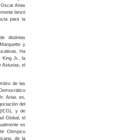
 Oscar Arias
emente lanzó
ucta para la
e distintas
 Marquette y
ucativas. Ha
King Jr., la
 Asturias, el
embro de las
 Democrático
. Arias es,
ociación del
 (ICG), y de
d Global, el
tualmente es
té Olímpico
icano, de la