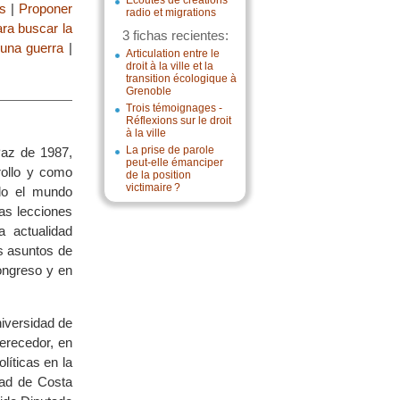
Écoutes de créations
s
|
Proponer
radio et migrations
ara buscar la
3 fichas recientes:
 una guerra
|
Articulation entre le
droit à la ville et la
transition écologique à
Grenoble
Trois témoignages -
Réflexions sur le droit
à la ville
La prise de parole
Paz de 1987,
peut-elle émanciper
rollo y como
de la position
victimaire ?
ido el mundo
as lecciones
a actualidad
s asuntos de
ongreso y en
iversidad de
erecedor, en
líticas en la
dad de Costa