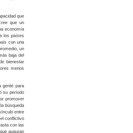
apacidad que
 cree que un
una economía
a los países
país con una
promedio, un
más baja del
de bienestar
ctores menos
a gente para
ó su período
por promover
 la búsqueda
vínculo entre
l conflictivo
rasta con las
 que auguran