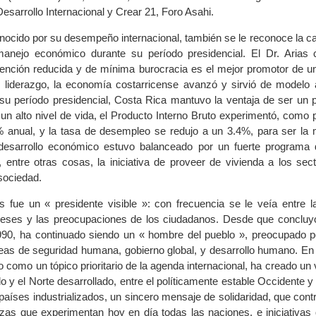
esarrollo Internacional y Crear 21, Foro Asahi.
nocido por su desempeño internacional, también se le reconoce la c
anejo económico durante su período presidencial. El Dr. Arias
vención reducida y de mínima burocracia es el mejor promotor de 
 liderazgo, la economía costarricense avanzó y sirvió de modelo 
su período presidencial, Costa Rica mantuvo la ventaja de ser un 
n alto nivel de vida, el Producto Interno Bruto experimentó, como 
 anual, y la tasa de desempleo se redujo a un 3.4%, para ser la 
 desarrollo económico estuvo balanceado por un fuerte programa 
a, entre otras cosas, la iniciativa de proveer de vivienda a los se
sociedad.
s fue un « presidente visible »: con frecuencia se le veía entre l
ereses y las preocupaciones de los ciudadanos. Desde que concluy
1990, ha continuado siendo un « hombre del pueblo », preocupado 
as de seguridad humana, gobierno global, y desarrollo humano. En
 como un tópico prioritario de la agenda internacional, ha creado un 
 y el Norte desarrollado, entre el políticamente estable Occidente y e
 países industrializados, un sincero mensaje de solidaridad, que cont
as que experimentan hoy en día todas las naciones, e iniciativas