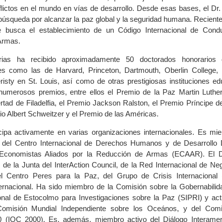
flictos en el mundo en vías de desarrollo. Desde esas bases, el Dr.
búsqueda por alcanzar la paz global y la seguridad humana. Recient
ue busca el establecimiento de un Código Internacional de Cond
Armas.
ias ha recibido aproximadamente 50 doctorados honorarios d
les como las de Harvard, Princeton, Dartmouth, Oberlin College,
isty en St. Louis, así como de otras prestigiosas instituciones ed
numerosos premios, entre ellos el Premio de la Paz Martin Luther 
rtad de Filadelfia, el Premio Jackson Ralston, el Premio Príncipe de
o Albert Schweitzer y el Premio de las Américas.
cipa activamente en varias organizaciones internacionales. Es mi
s del Centro Internacional de Derechos Humanos y de Desarrollo
conomistas Aliados por la Reducción de Armas (ECAAR). El Dr
de la Junta del InterAction Council, de la Red Internacional de Neg
el Centro Peres para la Paz, del Grupo de Crisis Internacional
ernacional. Ha sido miembro de la Comisión sobre la Gobernabilida
cional de Estocolmo para Investigaciones sobre la Paz (SIPRI) y ac
omisión Mundial Independiente sobre los Oceános, y del Comi
00 (IOC 2000). Es, además, miembro activo del Diálogo Interamer