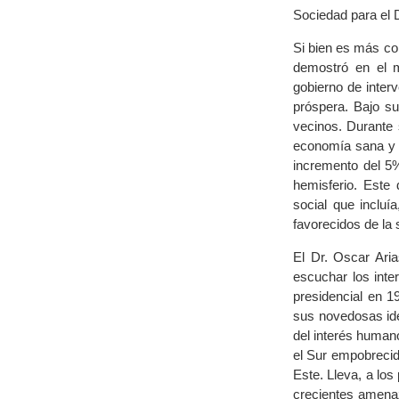
Sociedad para el D
Si bien es más co
demostró en el m
gobierno de inter
próspera. Bajo su
vecinos. Durante 
economía sana y u
incremento del 5%
hemisferio. Este
social que incluí
favorecidos de la 
El Dr. Oscar Aria
escuchar los int
presidencial en 
sus novedosas ide
del interés humano
el Sur empobrecido
Este. Lleva, a los
crecientes amenaz