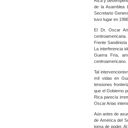
Rica y desempeñó 
de la Asamblea L
Secretario Genera
tuvo lugar en 1986
El Dr. Oscar Ar
centroamericana. 
Frente Sandinista
La interferencia i
Guerra Fría, am
centroamericano.
Tal intervencioni
mil vidas en Gua
tensiones fronter
que el Gobierno p
Rica parecía irre
Oscar Arias inten
Aún antes de asum
de América del Su
toma de poder. Al