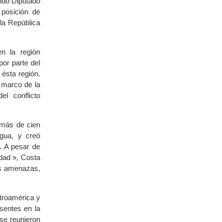
gido Diputado
posición de
la República
n la región
or parte del
ésta región.
l marco de la
l conflicto
 más de cien
agua, y creó
. A pesar de
dad », Costa
as amenazas,
ntroamérica y
sentes en la
se reunieron