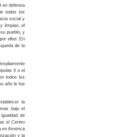
l en defensa
ue todos los
cia social y
y limpias, el
su pueblo, y
por ellos. En
squeda de la
. Ampliamente
pulas II o el
or todos los
o año le fue
tablecer la
amas bajo el
 igualdad de
a; el Centro
ca en América
rización y la