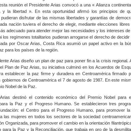
sta reunión el Presidente Arias convocó a una « Alianza continenta
 y la libertad ». En esta oportunidad afirmó los principios de q
pudieran disfrutar de las mismas libertades y garantías de democra
da nación tuviera el derecho de elegir, mediante elecciones libres 
más adecuado para atender mejor las necesidades y los intereses de 
i los regímenes totalitarios pudieran arrogarse el derecho de decidir 
ada por Oscar Arias, Costa Rica asumió un papel activo en la bú
z para los países de la región.
ente Arias diseño un plan de paz para poner fin a la crisis regional
l Plan de Paz Arias, su iniciativa culminó en los Acuerdos de Esqui
ra establecer la paz firme y duradera en Centroamérica firmado p
s gobiernos de Centroamérica el 7 de agosto de 1987. En este mism
io Nobel de la Paz.
Arias destinó el contenido económico del Premio Nobel para es
para la Paz y el Progreso Humano. Se establecieron tres progr
 Fundación: el Centro para el Progreso Humano, para promover la
a las mujeres en todos los sectores de la sociedad centroamerican
ión Organizada, para promover el cambio en la orientación filantrópi
o para la Paz y la Reconciliación, que trabaja en pro de la desmilita