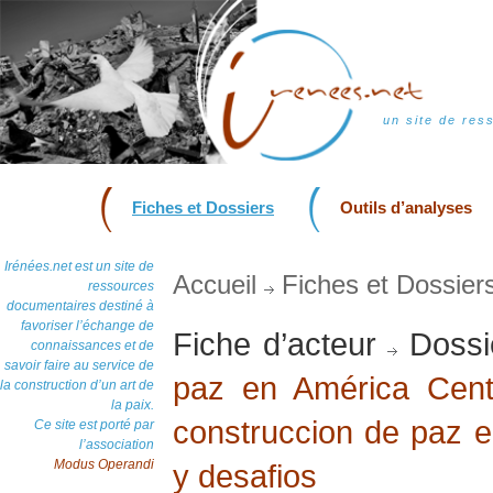
un site de res
Fiches et Dossiers
Outils d’analyses
Irénées.net est un site de
Accueil
Fiches et Dossier
ressources
documentaires destiné à
favoriser l’échange de
Fiche d’acteur
Dossi
connaissances et de
savoir faire au service de
paz en América Cent
la construction d’un art de
la paix.
construccion de paz 
Ce site est porté par
l’association
Modus Operandi
y desafios