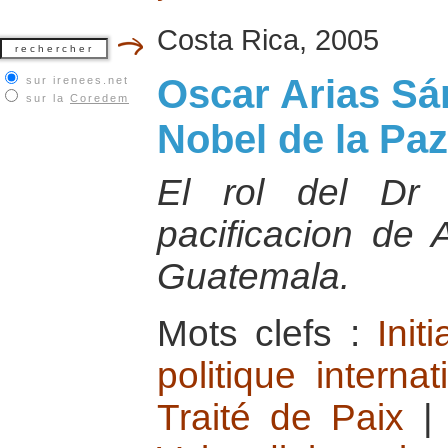
Costa Rica, 2005
Oscar Arias Sá
sur irenees.net
sur la
Coredem
Nobel de la Pa
El rol del Dr
pacificacion de 
Guatemala.
Mots clefs :
Init
politique interna
Traité de Paix