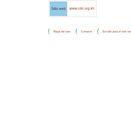
www.cdri.org.kh
Sitio web
Mapa del sitio
Contacto
Escribir para el sitio w