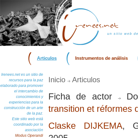
un sitio web d
Articulos
Instrumentos de análisis
Irenees.net es un sitio de
Inicio
Articulos
recursos para la paz
elaborado para promover
el intercambio de
Ficha de actor
Dos
conocimientos y
experiencias para la
transition et réformes 
construcción de un arte
de la paz.
Este sitio web está
Claske DIJKEMA
, G
coordinado por la
asociación
2005
Modus Operandi