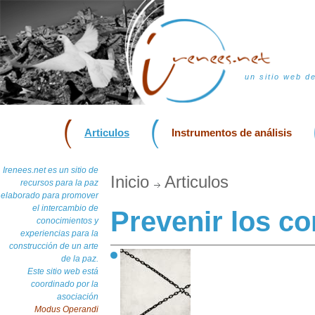
un sitio web d
Articulos
Instrumentos de análisis
Irenees.net es un sitio de
Inicio
Articulos
recursos para la paz
elaborado para promover
el intercambio de
Prevenir los co
conocimientos y
experiencias para la
construcción de un arte
de la paz.
Este sitio web está
coordinado por la
asociación
Modus Operandi