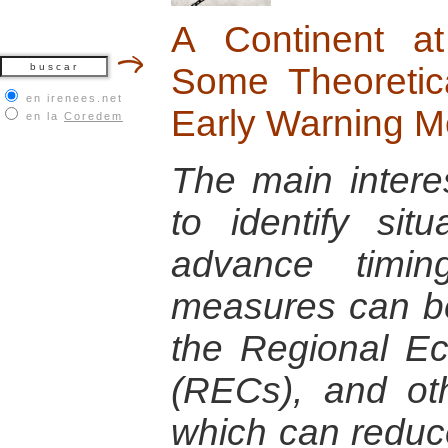
A Continent at
Some Theoretica
en irenees.net
Early Warning M
en la
Coredem
The main interes
to identify situ
advance timin
measures can b
the Regional E
(RECs), and ot
which can reduce