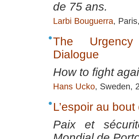
de 75 ans.
Larbi Bouguerra
, Pari
The Urgency o
Dialogue
How to fight ag
Hans Ucko
, Sweden, 
L’espoir au bout
Paix et sécur
Mondial de Porto