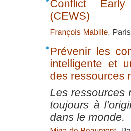
Conflict Earl
(CEWS)
François Mabille
, Pari
Prévenir les con
intelligente et u
des ressources n
Les ressources n
toujours à l’orig
dans le monde.
Mina de Beaumont
, Pa