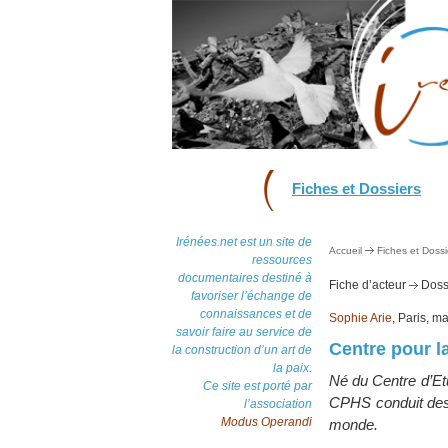
Fiches et Dossiers
Irénées.net est un site de
Accueil
Fiches et Dossi
ressources
documentaires destiné à
Fiche d’acteur
Dossi
favoriser l’échange de
connaissances et de
Sophie Arie
, Paris, m
savoir faire au service de
Centre pour l
la construction d’un art de
la paix.
Né du Centre d’Etu
Ce site est porté par
CPHS conduit des 
l’association
Modus Operandi
monde.