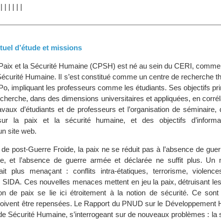
|
|
|
|
|
|
|
uel d’étude et missions
a Paix et la Sécurité Humaine (CPSH) est né au sein du CERI, com
a Sécurité Humaine. Il s’est constitué comme un centre de recherche 
Po, impliquant les professeurs comme les étudiants. Ses objectifs pr
echerche, dans des dimensions universitaires et appliquées, en corrél
avaux d’étudiants et de professeurs et l’organisation de séminaire, 
ur la paix et la sécurité humaine, et des objectifs d’informa
n site web.
de post-Guerre Froide, la paix ne se réduit pas à l’absence de guer
e, et l’absence de guerre armée et déclarée ne suffit plus. Un 
fait plus menaçant : conflits intra-étatiques, terrorisme, violence
 SIDA. Ces nouvelles menaces mettent en jeu la paix, détruisant les
otion de paix se lie ici étroitement à la notion de sécurité. Ce son
doivent être repensées. Le Rapport du PNUD sur le Développement
 de Sécurité Humaine, s’interrogeant sur de nouveaux problèmes : la 