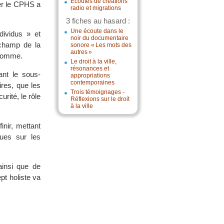
Écoutes de créations
ger le CPHS a
radio et migrations
3 fiches au hasard :
Une écoute dans le
dividus » et
noir du documentaire
 champ de la
sonore « Les mots des
autres »
’homme.
Le droit à la ville,
résonances et
ant le sous-
appropriations
contemporaines
res, que les
Trois témoignages -
rité, le rôle
Réflexions sur le droit
à la ville
nir, mettant
ques sur les
ainsi que de
pt holiste va