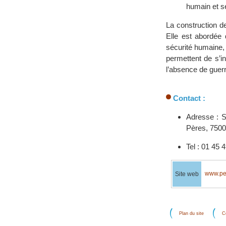
humain et sé
La construction d
Elle est abordée 
sécurité humaine,
permettent de s’in
l’absence de guer
Contact :
Adresse : 
Pères, 750
Tel : 01 45 
www.pea
Site web
Plan du site
C