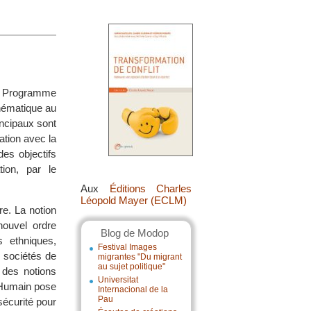
me Programme
thématique au
incipaux sont
ation avec la
des objectifs
tion, par le
Aux
Éditions Charles
Léopold Mayer (ECLM)
re. La notion
nouvel ordre
Blog de Modop
s ethniques,
Festival Images
 sociétés de
migrantes "Du migrant
au sujet politique"
t des notions
Universitat
 Humain pose
Internacional de la
Pau
sécurité pour