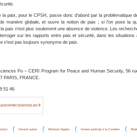
curité.
e la paix, pour le CPSH, passe donc d’abord par la problématique de
de manière globale, et ouvre la notion de paix ; si l’on pose la qu
 la paix n’est plus seulement une absence de violence. Les recher
terroger sur les rapports entre paix et sécurité, dans les situations 
re n’est pas toujours synonyme de paix.
Sciences Po – CERI Program for Peace and Human Security, 56 ru
07 PARIS, FRANCE.
49 51 46
cecenter.sciences-po.fr
ontact
Devenir auteur
Mentions légales
Irenees participe à la Coredem
Modu