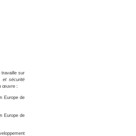
travaille sur
 et sécurité
n œuvre :
en Europe de
en Europe de
éveloppement