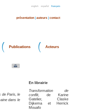
english
español
français
présentation
|
auteurs
|
contact
Publications
Acteurs
En librairie
Transformation de
 de Paris, le
conflit
, de Karine
Gatelier, Claske
aine dans le
Dijkema et Herrick
Mouafo