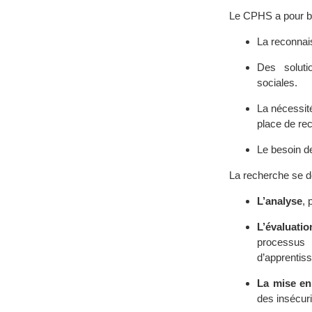
Le CPHS a pour but
La reconnai
Des solutio
sociales.
La nécessité
place de re
Le besoin de
La recherche se d
L’analyse
, 
L’évaluati
processus 
d’apprentiss
La mise en
des insécuri