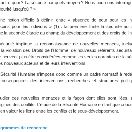
 contre quoi ? La sécurité par quels moyen ? Nous pourrions interro
écurité jusqu’où ? »
ne notion difficile à définir, entre « absence de peur pour les in
ins pour les individus » (1) : la première limite la sécurité au
que la seconde élargie au champ du développement et des droits de l
sécurité implique la reconnaissance de nouvelles menaces, inclu
la violation des Droits de l’Homme, de nouveaux référents sécuritai
ne peuvent plus être considérées comme les seules garantes de la sécu
des nouveaux acteurs et de leurs interventions.
 Sécurité Humaine s’impose donc comme un cadre normatif à redéfi
 conséquences des interventions, recherches et structures politi
étudier ces nouvelles menaces et la façon dont elles sont liées, 
gines des conflits. L’étude de la Sécurité Humaine en tant que conce
en valeur les liens entre les conflits et le sous-développement.
rogrammes de recherche