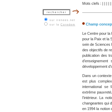
Mots clefs :
|
|
|
|
sur irenees.net
Champ concept
sur la
Coredem
Le Centre pour l
pour la Paix et l
sein de Sciences 
des objectifs de r
publication des tr
d’enseignement s
développement d’u
Dans un contexte 
est plus complex
international se 
extrême pauvreté,
l’intérieur. La n
changeantes qui 
en 1994 la notion