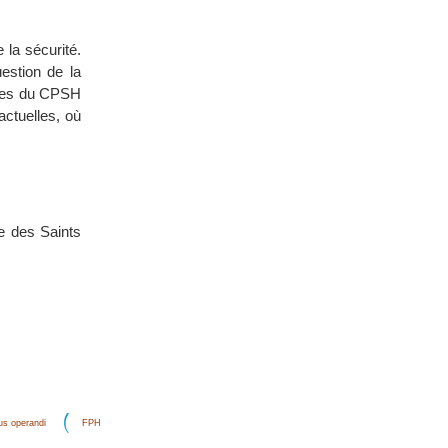
 la sécurité.
estion de la
ches du CPSH
actuelles, où
e des Saints
s operandi
FPH