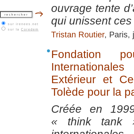
ouvrage tente d’
qui unissent ces
sur irenees.net
sur la
Coredem
Tristan Routier
, Paris,
Fondation po
International
Extérieur et Ce
Tolède pour la pa
Créée en 1999
« think tank 