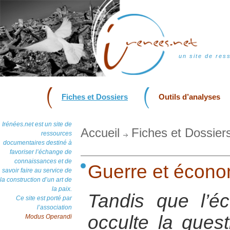
un site de res
Fiches et Dossiers
Outils d’analyses
Irénées.net est un site de
Accueil
Fiches et Dossier
ressources
documentaires destiné à
favoriser l’échange de
connaissances et de
Guerre et écono
savoir faire au service de
la construction d’un art de
la paix.
Tandis que l’éc
Ce site est porté par
l’association
occulte la quest
Modus Operandi