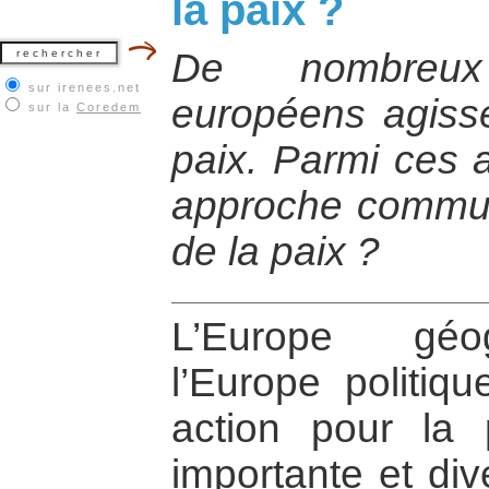
la paix ?
De nombreux
sur irenees.net
européens agisse
sur la
Coredem
paix. Parmi ces a
approche commun
de la paix ?
L’Europe géo
l’Europe politiq
action pour la p
importante et div