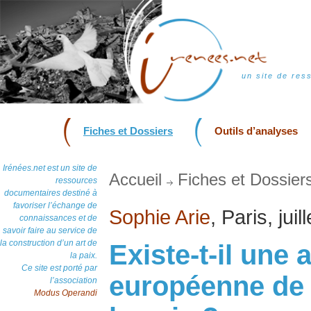
un site de res
Fiches et Dossiers
Outils d’analyses
Irénées.net est un site de
Accueil
Fiches et Dossier
ressources
documentaires destiné à
favoriser l’échange de
Sophie Arie
, Paris, juil
connaissances et de
savoir faire au service de
la construction d’un art de
Existe-t-il une
la paix.
Ce site est porté par
européenne de 
l’association
Modus Operandi