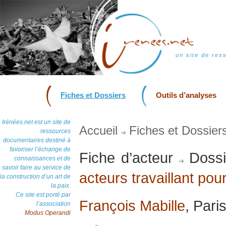
un site de res
Fiches et Dossiers
Outils d’analyses
Irénées.net est un site de
Accueil
Fiches et Dossier
ressources
documentaires destiné à
favoriser l’échange de
Fiche d’acteur
Dossi
connaissances et de
savoir faire au service de
acteurs travaillant pour
la construction d’un art de
la paix.
Ce site est porté par
François Mabille
, Pari
l’association
Modus Operandi