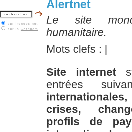
Alertnet
Le site mondi
sur irenees.net
humanitaire.
sur la
Coredem
Mots clefs :
|
Site internet
st
entrées sui
internationales
crises, chang
profils de pa