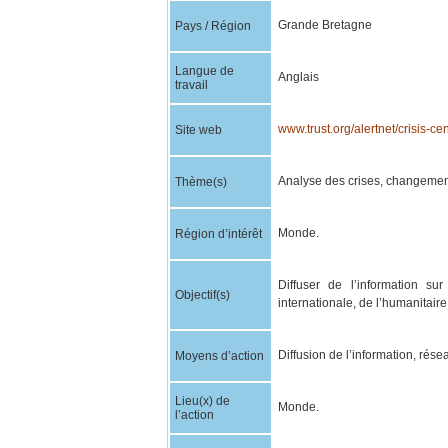
Grande Bretagne
Pays / Région
Langue de
Anglais
travail
www.trust.org/alertnet/crisis-cen
Site web
Analyse des crises, changement
Thème(s)
Monde.
Région d’intérêt
Diffuser de l’information sur
Objectif(s)
internationale, de l’humanitaire
Diffusion de l’information, rése
Moyens d’action
Lieu(x) de
Monde.
l’action