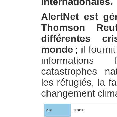
internationales.
AlertNet est gé
Thomson Reut
différentes c
monde
; il fourn
informations
catastrophes natu
les réfugiés, la f
changement clima
Londres
Ville