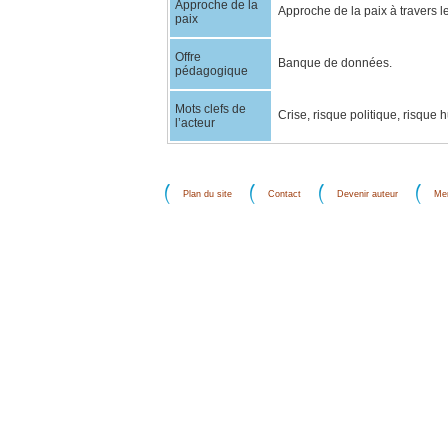
Approche de la
Approche de la paix à travers l
paix
Offre
Banque de données.
pédagogique
Mots clefs de
Crise, risque politique, risque
l’acteur
Plan du site
Contact
Devenir auteur
Men