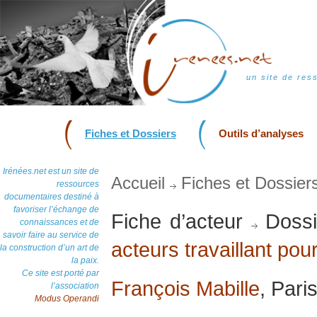
un site de res
Fiches et Dossiers
Outils d’analyses
Irénées.net est un site de
Accueil
Fiches et Dossier
ressources
documentaires destiné à
favoriser l’échange de
Fiche d’acteur
Dossi
connaissances et de
savoir faire au service de
acteurs travaillant pour
la construction d’un art de
la paix.
Ce site est porté par
François Mabille
, Pari
l’association
Modus Operandi