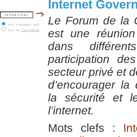
Internet Gover
Le Forum de la 
sur irenees.net
est une réunion
sur la
Coredem
dans différen
participation d
secteur privé et de
d’encourager la du
la sécurité et 
l’internet.
Mots clefs :
In