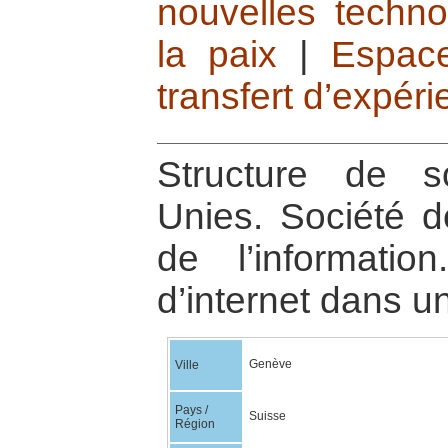
nouvelles techno
la paix
|
Espac
transfert d’expéri
Structure de s
Unies. Société d
de l’informati
d’internet dans 
Genève
Ville
Pays /
Suisse
Région