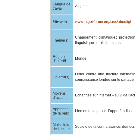
Langue de
Anglais
travail
www.intgovforum.org/cms/aboutigf
Site web
Changement climatique ; protection
Thème(s)
linguistique ; droits humains.
Région
Monde.
d’intérêt
Lutter contre une fracture internat
Objectif(s)
connaissance fondée sur le partage 
Moyens
Echanges sur Internet – suivi de l’ac
d’action
Approche
Lien entre la paix et l’approfondisse
de la paix
Mots clefs
Société de la connaissance, démocrat
de l’acteur