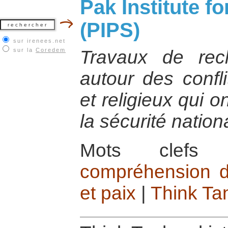
Pak Institute f
(PIPS)
sur irenees.net
sur la
Coredem
Travaux de rec
autour des confli
et religieux qui o
la sécurité nation
Mots cle
compréhension de
et paix
|
Think Ta