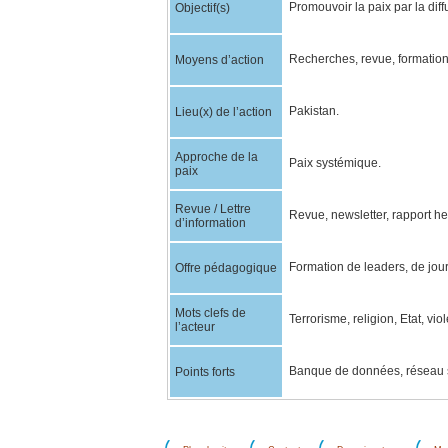
Promouvoir la paix par la dif
Objectif(s)
Recherches, revue, formation
Moyens d’action
Pakistan.
Lieu(x) de l’action
Approche de la
Paix systémique.
paix
Revue / Lettre
Revue, newsletter, rapport 
d’information
Formation de leaders, de jour
Offre pédagogique
Mots clefs de
Terrorisme, religion, Etat, vio
l’acteur
Banque de données, réseau s
Points forts