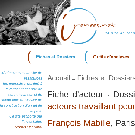
un site de res
Fiches et Dossiers
Outils d’analyses
Irénées.net est un site de
Accueil
Fiches et Dossier
ressources
documentaires destiné à
favoriser l’échange de
Fiche d’acteur
Dossi
connaissances et de
savoir faire au service de
acteurs travaillant pour
la construction d’un art de
la paix.
Ce site est porté par
François Mabille
, Pari
l’association
Modus Operandi