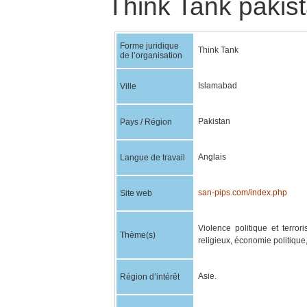
Think Tank pakist
Forme juridique
Think Tank
de l’organisation
Islamabad
Ville
Pakistan
Pays / Région
Anglais
Langue de travail
san-pips.com/index.php
Site web
Violence politique et terrori
Thème(s)
religieux, économie politique
Asie.
Région d’intérêt