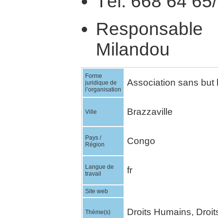
Tél. 668 64 65
Responsabl
Milandou
Forme
Association sans but l
juridique de
l’organisation
Brazzaville
Ville
Pays /
Congo
Région
Langue de
fr
travail
Site web
Droits Humains, Droi
Thème(s)