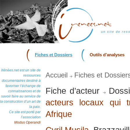
un site de res
Fiches et Dossiers
Outils d’analyses
Irénées.net est un site de
Accueil
Fiches et Dossier
ressources
documentaires destiné à
favoriser l’échange de
Fiche d’acteur
Dossi
connaissances et de
savoir faire au service de
acteurs locaux qui t
la construction d’un art de
la paix.
Afrique
Ce site est porté par
l’association
Modus Operandi
Cyril Musila
, Brazzavill