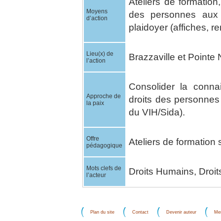
Ateliers de formatio
Moyens
des personnes aux 
d’action
plaidoyer (affiches, r
Lieu(x) de
Brazzaville et Pointe 
l’action
Consolider la conna
Approche de
droits des personnes
la paix
du VIH/Sida).
Offre
Ateliers de formation 
pédagogique
Mots clefs de
Droits Humains, Droit
l’acteur
Plan du site
Contact
Devenir auteur
Men