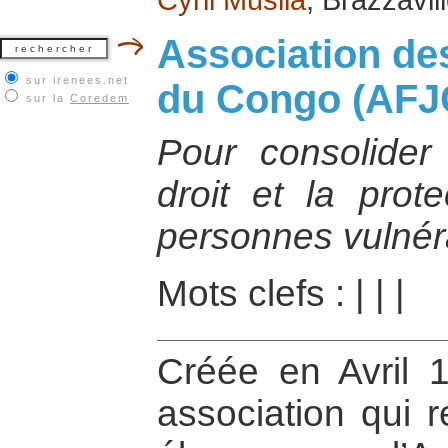
Association de
sur irenees.net
du Congo (AFJ
sur la
Coredem
Pour consolider
droit et la prot
personnes vulnér
Mots clefs :
|
|
|
Créée en Avril 
association qui 