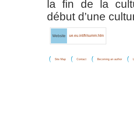
la fin de la cul
début d’une cultu
ue.eu.int/fr/summ.htm
Website
Site Map
Contact
Becoming an author