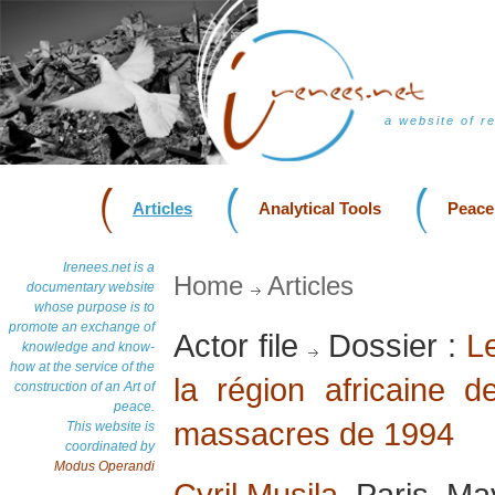
a website of r
Articles
Analytical Tools
Peace
Irenees.net is a
Home
Articles
documentary website
whose purpose is to
promote an exchange of
Actor file
Dossier :
Le
knowledge and know-
how at the service of the
la région africaine 
construction of an Art of
peace.
massacres de 1994
This website is
coordinated by
Modus Operandi
Cyril Musila
, Paris, M