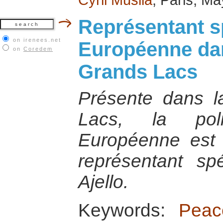
Représentant sp
on irenees.net
Européenne dan
on
Coredem
Grands Lacs
Présente dans l
Lacs, la poli
Européenne est 
représentant sp
Ajello.
Keywords:
Peac