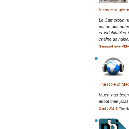
Voies et moyen
Le Cameroun ne 
est un des acte
et indubitables
chaîne de nuisa
Germain-Hervé MBI
The Role of Med
Much has been w
about their possi
Gerd JUNNE
, The N