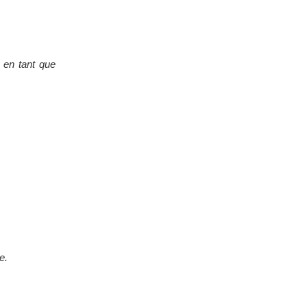
e en tant que
e.