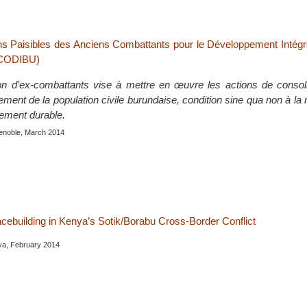
s Paisibles des Anciens Combattants pour le Développement Intégr
ACODIBU)
on d’ex-combattants vise à mettre en œuvre les actions de consoli
ent de la population civile burundaise, condition sine qua non à la r
ement durable.
enoble, March 2014
acebuilding in Kenya’s Sotik/Borabu Cross-Border Conflict
a, February 2014