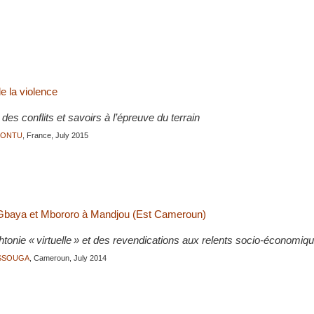
de la violence
 des conflits et savoirs à l’épreuve du terrain
JONTU
, France, July 2015
e Gbaya et Mbororo à Mandjou (Est Cameroun)
tonie « virtuelle » et des revendications aux relents socio-économiq
ASSOUGA
, Cameroun, July 2014