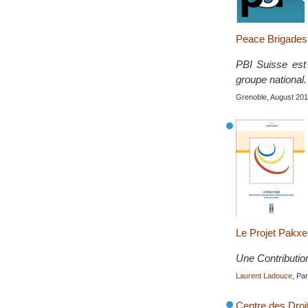
Peace Brigades 
PBI Suisse est 
groupe national.
Grenoble, August 20
Le Projet Pakxe
Une Contribution
Laurent Ladouce
, Pa
Centre des Dro