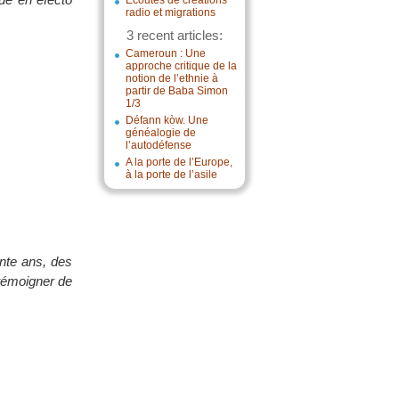
Écoutes de créations
radio et migrations
3 recent articles:
Cameroun : Une
approche critique de la
notion de l’ethnie à
partir de Baba Simon
1/3
Défann kòw. Une
généalogie de
l’autodéfense
A la porte de l’Europe,
à la porte de l’asile
ante ans, des
 témoigner de