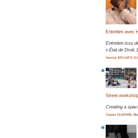
Entretien avec 
Entretien issu d
« État de Droit,
Herrick MOUAFO D
Street workshop
Creating a space 
Claske DIJKEMA
, M