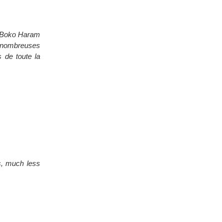
nc Boko Haram
es nombreuses
s de toute la
ts, much less