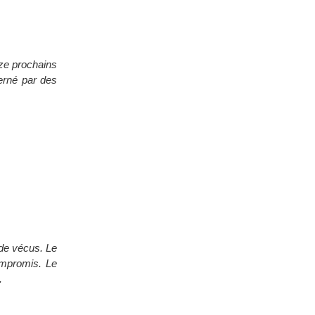
uze prochains
erné par des
 de vécus. Le
ompromis. Le
.