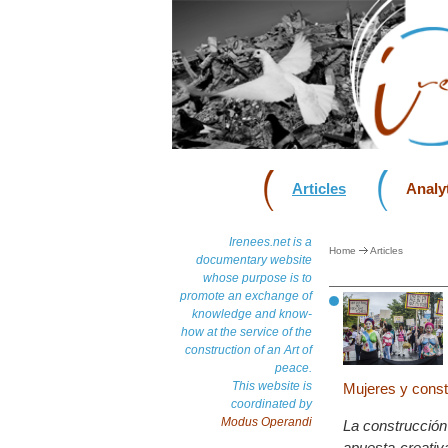
Articles
Analyt
Irenees.net is a
Home
Articles
documentary website
whose purpose is to
promote an exchange of
knowledge and know-
how at the service of the
construction of an Art of
peace.
This website is
Mujeres y const
coordinated by
Modus Operandi
La construcción
apuesta creativ