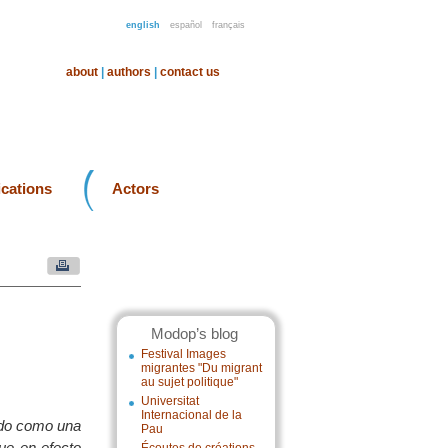
english
español
français
about
|
authors
|
contact us
ications
Actors
Modop’s blog
Festival Images
migrantes "Du migrant
au sujet politique"
Universitat
Internacional de la
ido como una
Pau
que en efecto