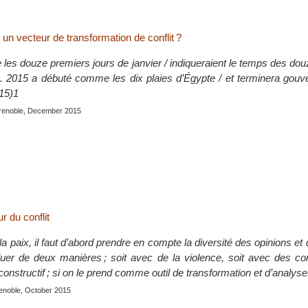
: un vecteur de transformation de conflit ?
 que les douze premiers jours de janvier / indiqueraient le temps des do
. 2015 a débuté comme les dix plaies d’Égypte / et terminera gouv
015)1
renoble, December 2015
 du conflit
la paix, il faut d’abord prendre en compte la diversité des opinions et
oluer de deux manières ; soit avec de la violence, soit avec des c
 constructif ; si on le prend comme outil de transformation et d’analyse
enoble, October 2015