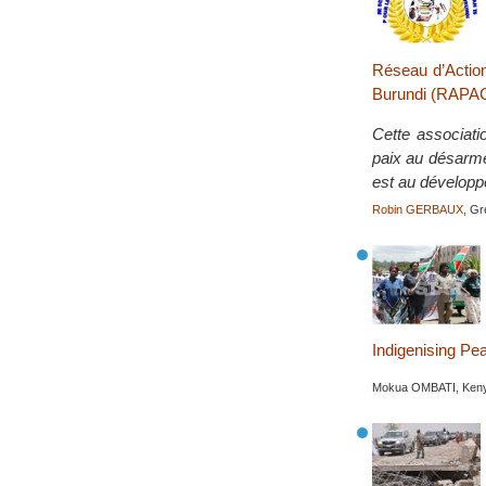
Réseau d’Action
Burundi (RAP
Cette associati
paix au désarmem
est au développ
Robin GERBAUX
, Gr
Indigenising Pe
Mokua OMBATI, Keny