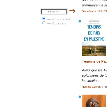
promueven la san
Diana María URRU
on irenees.net
on
Coredem
Témoins de Paix
Alors que les P
volontaires de 
la situation.
Nathalie Cooren
, Fra