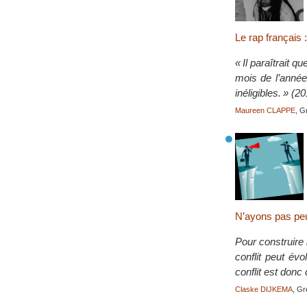
Le rap français 
« Il paraîtrait
mois de l’année
inéligibles. » (2
Maureen CLAPPE
, G
N’ayons pas peur
Pour construire 
conflit peut év
conflit est donc
Claske DIJKEMA
, Gr