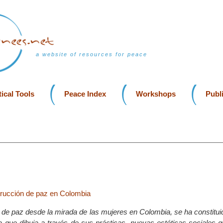
a website of resources for peace
ical Tools
Peace Index
Workshops
Publ
rucción de paz en Colombia
 de paz desde la mirada de las mujeres en Colombia, se ha constitu
a que dibuja a través de sus prácticas, nuevas estéticas sociales 