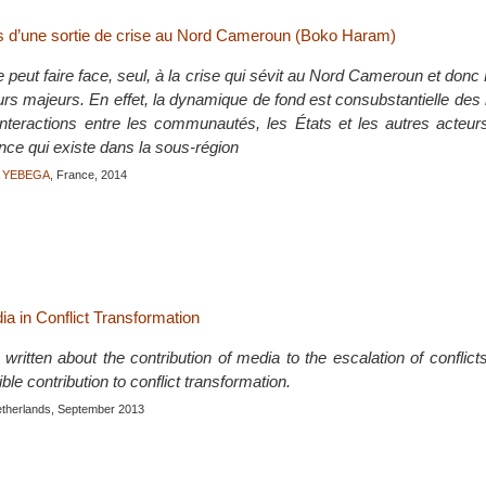
s d’une sortie de crise au Nord Cameroun (Boko Haram)
peut faire face, seul, à la crise qui sévit au Nord Cameroun et do
urs majeurs. En effet, la dynamique de fond est consubstantielle d
 interactions entre les communautés, les États et les autres acteur
nce qui existe dans la sous-région
A YEBEGA
, France, 2014
ia in Conflict Transformation
ritten about the contribution of media to the escalation of conflic
ble contribution to conflict transformation.
etherlands, September 2013