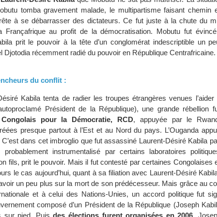
utu tomba gravement malade, le multipartisme faisant chemin e
prête à se débarrasser des dictateurs. Ce fut juste à la chute du m
la Françafrique au profit de la démocratisation. Mobutu fut évincé
bila prit le pouvoir à la tête d’un conglomérat indescriptible un 
Djotodia récemment radié du pouvoir en République Centrafricaine.
ncheurs du conflit :
ésiré Kabila tenta de radier les troupes étrangères venues l’aider 
t autoproclamé Président de la République), une grande rébellion fu
Congolais pour la Démocratie, RCD
, appuyée par le Rwand
 créées presque partout à l’Est et au Nord du pays. L’Ouganda appu
C’est dans cet imbroglio que fut assassiné Laurent-Désiré Kabila pa
probablement instrumentalisé par certains laboratoires politique
on fils, prit le pouvoir. Mais il fut contesté par certaines Congolaises
rs le cas aujourd’hui, quant à sa filiation avec Laurent-Désiré Kabila
avoir un peu plus sur la mort de son prédécesseur. Mais grâce au co
ationale et à celui des Nations-Unies, un accord politique fut si
uvernement composé d’un Président de la République (Joseph Kabila
s sur pied. Puis
des élections furent organisées en 2006
. Josep