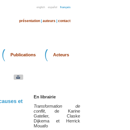
english
español
français
présentation
|
auteurs
|
contact
Publications
Acteurs
En librairie
causes et
Transformation de
conflit
, de Karine
Gatelier, Claske
Dijkema et Herrick
Mouafo