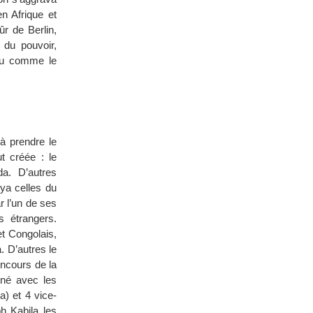
n Afrique et
ûr de Berlin,
 du pouvoir,
peu comme le
à prendre le
t créée : le
a. D’autres
ya celles du
r l’un de ses
s étrangers.
 et Congolais,
. D’autres le
ncours de la
gné avec les
) et 4 vice-
h Kabila les