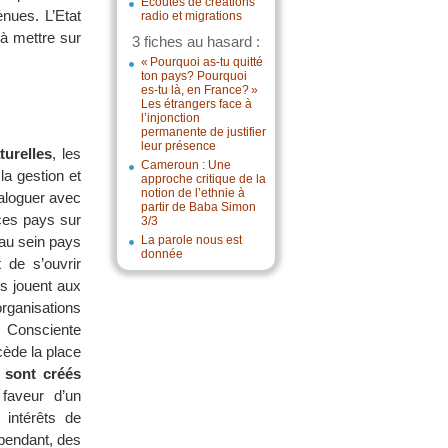
Écoutes de créations
enues. L’Etat
radio et migrations
 à mettre sur
3 fiches au hasard :
« Pourquoi as-tu quitté
ton pays? Pourquoi
es-tu là, en France? »
Les étrangers face à
l’injonction
permanente de justifier
leur présence
turelles
, les
Cameroun : Une
la gestion et
approche critique de la
notion de l’ethnie à
dialoguer avec
partir de Baba Simon
ces pays sur
3/3
au sein pays
La parole nous est
donnée
 de s’ouvrir
ts jouent aux
rganisations
s. Consciente
cède la place
 sont créés
faveur d’un
 intérêts de
ependant, des