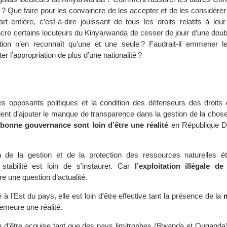
 ? Que faire pour les convaincre de les accepter et de les considér
t entière, c’est-à-dire jouissant de tous les droits relatifs à leur 
e certains locuteurs du Kinyarwanda de cesser de jouir d’une double
tion n’en reconnaît qu’une et une seule ? Faudrait-il emmener le
r l’appropriation de plus d’une nationalité ?
s opposants politiques et la condition des défenseurs des droits
vient d’ajouter le manque de transparence dans la gestion de la chos
 bonne gouvernance sont loin d’être une réalité
en République D
n de la gestion et de la protection des ressources naturelles ét
stabilité est loin de s’instaurer. Car
l’exploitation illégale d
 une question d’actualité.
é à l’Est du pays, elle est loin d’être effective tant la présence de la
meure une réalité.
loin d’être acquise tant que des pays limitrophes (Rwanda et Ouganda