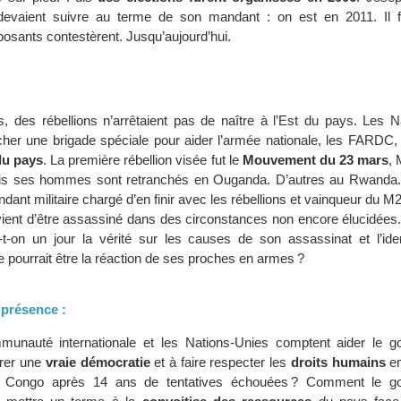
devaient suivre au terme de son mandant : on est en 2011. Il 
posants contestèrent. Jusqu’aujourd’hui.
 des rébellions n’arrêtaient pas de naître à l’Est du pays. Les N
her une brigade spéciale pour aider l’armée nationale, les FARDC
 du pays
. La première rébellion visée fut le
Mouvement du 23 mars
, 
 Mais ses hommes sont retranchés en Ouganda. D’autres au Rwanda
nt militaire chargé d’en finir avec les rébellions et vainqueur du M2
nt d’être assassiné dans des circonstances non encore élucidées.
t-on un jour la vérité sur les causes de son assassinat et l’ide
 pourrait être la réaction de ses proches en armes ?
 présence :
nauté internationale et les Nations-Unies comptent aider le g
urer une
vraie démocratie
et à faire respecter les
droits humains
en
 Congo après 14 ans de tentatives échouées ? Comment le g