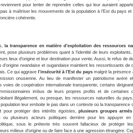
reviennent pour tenter de reprendre celles qui leur auraient appart
e pas à maîtriser les mouvements de la population à l’Est du pays et
 foncière cohérente.
s,
la transparence en matière d’exploitation des ressources na
, pose plusieurs problèmes quant à l’identité de leurs exploitants, 
 leurs lieux d’origine et leur destination pour vente. Aussi, le refus de 
 d’origine rwandaise et ougandaise maintient les ressortissants de 
olais. Ce qui aggrave
l’insécurité à l’Est du pays
malgré la présence 
mission onusienne. Au lieu de manifester un patriotisme avéré et
voies de coopération internationale transparente, certains dirigean
ommissionnaires imbus de leurs propres profits et de certaines o
xploitant illégalement, ou presque, les ressources naturelles du pay
population leur emboite le pas dans un contexte où la transparence 
. Et pour protéger des intérêts égoïstes,
plusieurs groupes armés
ou plusieurs acteurs politiques derrière pour les appuyer en 
litique, sous le prétexte très souvent fallacieux de protéger les
leurs milieux d’origine ou de faire face à une agression étrangère. C