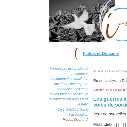
Fiches et Dossiers
Irénées.net est un site de
Accueil
Fiches et Dossi
ressources
documentaires destiné à
Fiche d’analyse
Dos
favoriser l’échange de
connaissances et de
Faustin MULIRI MIR
savoir faire au service de
Les guerres à
la construction d’un art de
voies de sorti
la paix.
Ce site est porté par
Vers de nouvelles
l’association
Modus Operandi
Mots clefs :
|
|
|
|