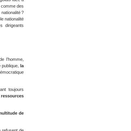
er comme des
nationalité ?
 nationalité
s dirigeants
 de l’homme,
e publique,
la
émocratique
ant toujours
e ressources
multitude de
) refusent de