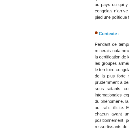
au pays ou qui y 
congolais n’arriv
pied une politique
Contexte :
Pendant ce temp
minerais notamment
la certification de
les groupes armés
le territoire cong
de la plus forte 
prudemment à des 
sous-traitants, c
internationales e
du phénomène, la 
au trafic illicite
chacun ayant un 
positionnement po
ressortissants de 