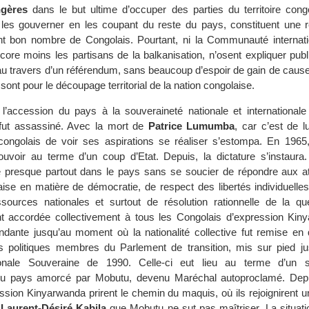
ngères
dans le but ultime d’occuper des parties du territoire congo
 les gouverner en les coupant du reste du pays, constituent une ré
ent bon nombre de Congolais. Pourtant, ni la Communauté internatio
core moins les partisans de la balkanisation, n’osent expliquer pub
au travers d’un référendum, sans beaucoup d’espoir de gain de cause
 sont pour le découpage territorial de la nation congolaise.
’accession du pays à la souveraineté nationale et internationale
 fut assassiné. Avec la mort de
Patrice Lumumba
, car c’est de lui
congolais de voir ses aspirations se réaliser s’estompa. En 1965
ouvoir au terme d’un coup d’Etat. Depuis, la dictature s’instaura
e presque partout dans le pays sans se soucier de répondre aux at
aise en matière de démocratie, de respect des libertés individuelle
sources nationales et surtout de résolution rationnelle de la qu
ant accordée collectivement à tous les Congolais d’expression Kin
ndante jusqu’au moment où la nationalité collective fut remise en 
politiques membres du Parlement de transition, mis sur pied ju
onale Souveraine de 1990. Celle-ci eut lieu au terme d’un 
du pays amorcé par Mobutu, devenu Maréchal autoproclamé. Depu
sion Kinyarwanda prirent le chemin du maquis, où ils rejoignirent un
é
Laurent-Désiré Kabila
que Mobutu ne sut pas maîtriser. La situati