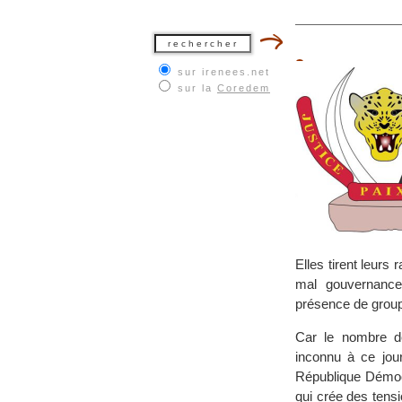
sur irenees.net
sur la
Coredem
Elles tirent leurs
mal gouvernance,
présence de group
Car le nombre 
inconnu à ce jour.
République Démocr
qui crée des tensi