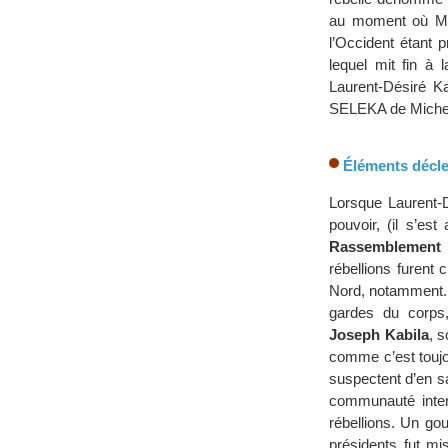
au moment où Mob
l’Occident étant 
lequel mit fin à 
Laurent-Désiré Ka
SELEKA de Michel 
Éléments décle
Lorsque Laurent-D
pouvoir, (il s’es
Rassemblement 
rébellions furent
Nord, notamment. 
gardes du corps, 
Joseph Kabila
, s
comme c’est toujou
suspectent d’en s
communauté intern
rébellions. Un go
présidents fut mi