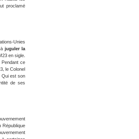
fut proclamé
ations-Unies
, à
juguler la
M23 en sigle.
. Pendant ce
3, le Colonel
 Qui est son
ntité de ses
ouvernement
 République
ouvernement