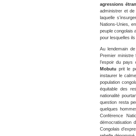
agressions étra
administrer et de
laquelle s’insurg
Nations-Unies, en
peuple congolais 
pour lesquelles ils
Au lendemain de l
Premier ministre
l’espoir du pays 
Mobutu
prit le p
instaurer le calm
population congol
équitable des res
nationalité pourt
question resta pe
quelques hommes 
Conférence Nati
démocratisation 
Congolais d’expres
rebelle dénomm