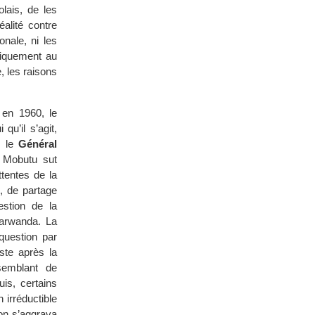
lais, de les
alité contre
nale, ni les
liquement au
, les raisons
 en 1960, le
 qu’il s’agit,
, le
Général
. Mobutu sut
tentes de la
s, de partage
estion de la
yarwanda. La
question par
ste après la
semblant de
is, certains
 irréductible
on s’aggrava