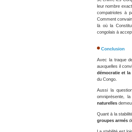
leur nombre exact
compatriotes à par
Comment convaincr
là où la Constitu
congolais à accepte
Conclusion
Avec la traque de
auxquelles il con
démocratie et la
du Congo.
Aussi la questio
omniprésente, la 
naturelles
demeure
Quant à la stabilit
groupes armés
de
La stabilité est 