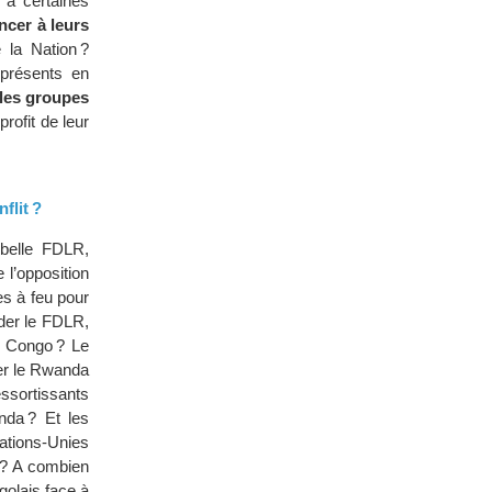
à certaines
ncer à leurs
 la Nation ?
présents en
 les groupes
rofit de leur
flit ?
ebelle FDLR,
l’opposition
es à feu pour
ider le FDLR,
u Congo ? Le
er le Rwanda
essortissants
anda ? Et les
ations-Unies
 ? A combien
olais face à