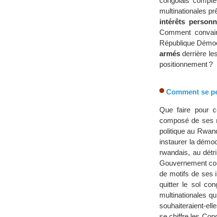
congolais compt
multinationales pr
intérêts personn
Comment convai
République Démoc
armés
derrière le
positionnement ?
Comment se per
Que faire pour c
composé de ses re
politique au Rwand
instaurer la démo
rwandais, au détr
Gouvernement cong
de motifs de ses 
quitter le sol co
multinationales q
souhaiteraient-el
se chiffre les Co