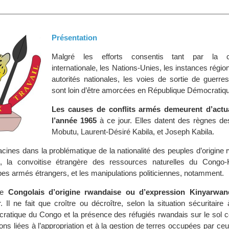
Présentation
Malgré les efforts consentis tant par la 
internationale, les Nations-Unies, les instances régio
autorités nationales, les voies de sortie de guerres
sont loin d’être amorcées en République Démocratiq
Les causes de conflits armés demeurent d’actua
l’année 1965
à ce jour. Elles datent des règnes de
Mobutu, Laurent-Désiré Kabila, et Joseph Kabila.
 racines dans la problématique de la nationalité des peuples d’origine 
 la convoitise étrangère des ressources naturelles du Congo-K
es armés étrangers, et les manipulations politiciennes, notamment.
de
Congolais d’origine rwandaise ou d’expression Kinyarwan
 Il ne fait que croître ou décroître, selon la situation sécuritaire 
atique du Congo et la présence des réfugiés rwandais sur le sol c
ons liées à l’appropriation et à la gestion de terres occupées par ceu