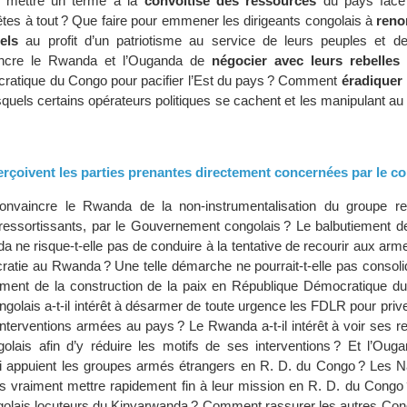
e mettre un terme à la
convoitise des ressources
du pays face 
êtes à tout ? Que faire pour emmener les dirigeants congolais à
reno
els
au profit d’un patriotisme au service de leurs peuples et de
ncre le Rwanda et l’Ouganda de
négocier avec leurs rebelles
ratique du Congo pour pacifier l’Est du pays ? Comment
éradiquer
squels certains opérateurs politiques se cachent et les manipulant au p
çoivent les parties prenantes directement concernées par le con
onvaincre le Rwanda de la non-instrumentalisation du groupe r
ssortissants, par le Gouvernement congolais ? Le balbutiement de 
a ne risque-t-elle pas de conduire à la tentative de recourir aux arm
cratie au Rwanda ? Une telle démarche ne pourrait-t-elle pas consol
iment de la construction de la paix en République Démocratique d
olais a-t-il intérêt à désarmer de toute urgence les FDLR pour priv
interventions armées au pays ? Le Rwanda a-t-il intérêt à voir ses r
ngolais afin d’y réduire les motifs de ses interventions ? Et l’Oug
ui appuient les groupes armés étrangers en R. D. du Congo ? Les N
les vraiment mettre rapidement fin à leur mission en R. D. du Congo
ngolais locuteurs du Kinyarwanda ? Comment rassurer les autres Cong