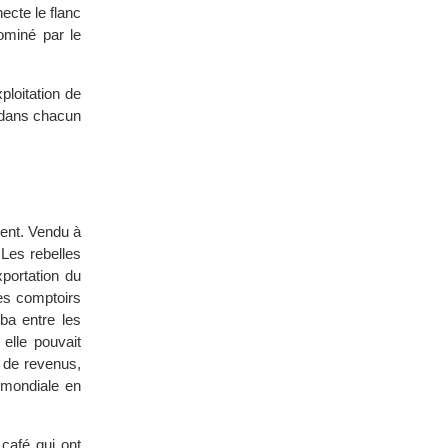
necte le flanc
ominé par le
loitation de
 dans chacun
ent. Vendu à
 Les rebelles
portation du
les comptoirs
ba entre les
elle pouvait
s de revenus,
e mondiale en
 café qui ont