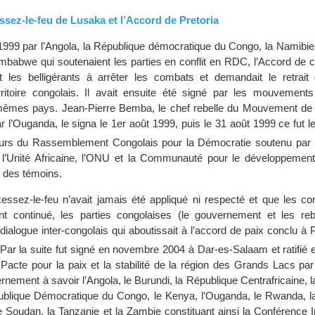
ssez-le-feu de Lusaka et l’Accord de Pretoria
et 1999 par l’Angola, la République démocratique du Congo, la Namibi
imbabwe qui soutenaient les parties en conflit en RDC, l’Accord de 
t les belligérants à arrêter les combats et demandait le retrait
rritoire congolais. Il avait ensuite été signé par les mouvemen
mêmes pays. Jean-Pierre Bemba, le chef rebelle du Mouvement de l
 l’Ouganda, le signa le 1er août 1999, puis le 31 août 1999 ce fut l
rs du Rassemblement Congolais pour la Démocratie soutenu par
 l’Unité Africaine, l’ONU et la Communauté pour le développement 
t des témoins.
essez-le-feu n’avait jamais été appliqué ni respecté et que les co
t continué, les parties congolaises (le gouvernement et les rebe
alogue inter-congolais qui aboutissait à l’accord de paix conclu à P
 Par la suite fut signé en novembre 2004 à Dar-es-Salaam et ratifi
 Pacte pour la paix et la stabilité de la région des Grands Lacs pa
rnement à savoir l’Angola, le Burundi, la République Centrafricaine, 
ublique Démocratique du Congo, le Kenya, l’Ouganda, le Rwanda, l
 Soudan, la Tanzanie et la Zambie constituant ainsi la Conférence I