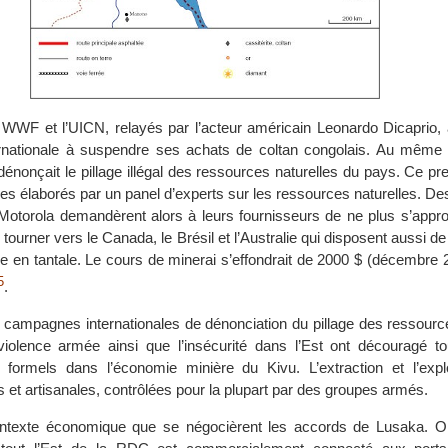
WWF et l’UICN, relayés par l’acteur américain Leonardo Dicaprio, a
nationale à suspendre ses achats de coltan congolais. Au même
énonçait le pillage illégal des ressources naturelles du pays. Ce pr
res élaborés par un panel d’experts sur les ressources naturelles. De
torola demandèrent alors à leurs fournisseurs de ne plus s’appro
ourner vers le Canada, le Brésil et l’Australie qui disposent aussi de 
he en tantale. Le cours de minerai s’effondrait de 2000 $ (décembre
5
.
 campagnes internationales de dénonciation du pillage des ressource
violence armée ainsi que l’insécurité dans l’Est ont découragé t
 formels dans l’économie minière du Kivu. L’extraction et l’explo
s et artisanales, contrôlées pour la plupart par des groupes armés.
ntexte économique que se négocièrent les accords de Lusaka. O