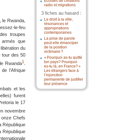
Écoutes de créations
radio et migrations
3 fiches au hasard :
Le droit à la ville,
e, le Rwanda,
résonances et
cessez-le-feu
appropriations
contemporaines
 des troupes
La prise de parole
ts armés que
peut-elle émanciper
de la position
ibération du
victimaire ?
e tour des 50
« Pourquoi as-tu quitté
1
ton pays? Pourquoi
 le Rwanda
.
es-tu là, en France? »
de l’Afrique
Les étrangers face à
l’injonction
permanente de justifier
leur présence
mbats et les
lles) furent
retoria le 17
é en novembre
r onze Chefs
la République
a République
nternationale