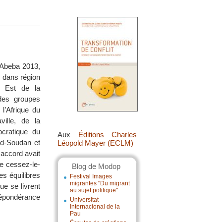
s-Abeba 2013,
é dans région
e Est de la
des groupes
l’Afrique du
ille, de la
ocratique du
Aux
Éditions Charles
d-Soudan et
Léopold Mayer (ECLM)
 accord avait
de cessez-le-
Blog de Modop
es équilibres
Festival Images
migrantes "Du migrant
ue se livrent
au sujet politique"
épondérance
Universitat
Internacional de la
Pau