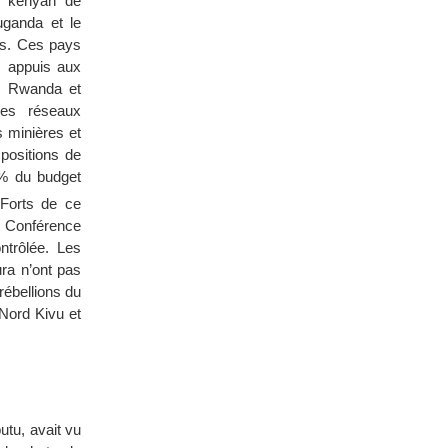
s kenyan de
uganda et le
es. Ces pays
s appuis aux
e Rwanda et
les réseaux
s minières et
 positions de
0% du budget
 Forts de ce
a Conférence
ntrôlée. Les
ra n’ont pas
rébellions du
Nord Kivu et
tu, avait vu