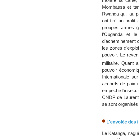
montre la carte
Mombassa et tanz
Rwanda qui, au p
ont tiré un profi
groupes armés (p
l’Ouganda et l
d’acheminement de
les zones d’explo
pouvoir. Le reven
militaire. Quant 
pouvoir économiq
Internationale s
accords de paix e
empêché l’insécuri
CNDP de Laurent 
se sont organisés
L’envolée des 
Le Katanga, nagu