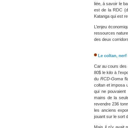
liée, à savoir le b
est de la RDC (de
Katanga qui est rel
L’enjeu économiqu
ressources nature
des deux corridor
Le coltan, nerf
Car au cours des 
80$ le kilo à l’ex
du
RCD-Goma
fl
coltan et imposa u
qui ne pouvaient 
mains de la seul
revendre 236 tonne
les anciens expor
jouant sur le sort 
Mais il n’y avait 