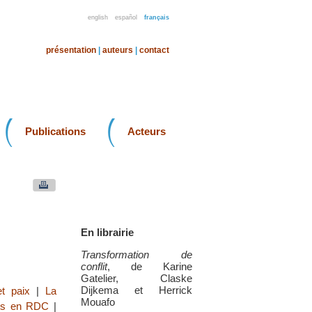
english
español
français
présentation
|
auteurs
|
contact
Publications
Acteurs
En librairie
Transformation de
conflit
, de Karine
Gatelier, Claske
Dijkema et Herrick
et paix
|
La
Mouafo
its en RDC
|