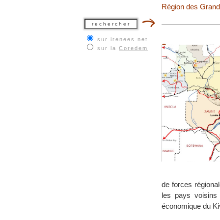
Région des Grand
sur irenees.net
sur la
Coredem
de forces régional
les pays voisin
économique du Kiv