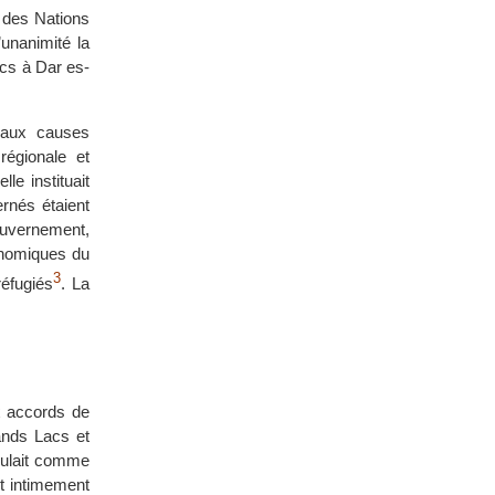
t des Nations
’unanimité la
acs à Dar es-
r aux causes
égionale et
e instituait
ernés étaient
ouvernement,
conomiques du
3
réfugiés
. La
x accords de
ands Lacs et
oulait comme
st intimement