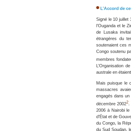
L’Accord de ce
Signé le 10 juill
l’Ouganda et le Z
de Lusaka invitai
étrangères du te
soutenaient ces 
Congo soutenu par
membres fondateu
L’Organisation de
australe en étaien
Mais puisque le c
massacres avaien
engagés dans un di
2
décembre 2002
.
2006 à Nairobi le
d’État et de Gouve
du Congo, la Rép
du Sud Soudan, le