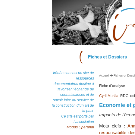
Fiches et Dossiers
Irénées.net est un site de
Accueil
Fiches et Dossi
ressources
documentaires destiné à
Fiche d’analyse
favoriser l’échange de
connaissances et de
Cyril Musila
, RDC, oc
savoir faire au service de
Economie et g
la construction d’un art de
la paix.
Impacts de l’écon
Ce site est porté par
l’association
Mots clefs :
Ana
Modus Operandi
responsabilité des