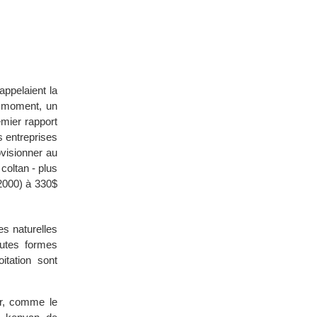
ppelaient la
 moment, un
emier rapport
s entreprises
visionner au
coltan - plus
 2000) à 330$
s naturelles
outes formes
itation sont
r, comme le