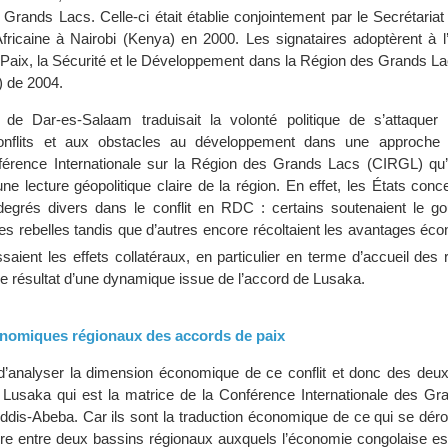
 Grands Lacs. Celle-ci était établie conjointement par le Secrétaria
Africaine à Nairobi (Kenya) en 2000. Les signataires adoptèrent à l
a Paix, la Sécurité et le Développement dans la Région des Grands L
 de 2004.
n de Dar-es-Salaam traduisait la volonté politique de s’attaque
onflits et aux obstacles au développement dans une approche r
férence Internationale sur la Région des Grands Lacs (CIRGL) qu’ell
d’une lecture géopolitique claire de la région. En effet, les États conc
degrés divers dans le conflit en RDC : certains soutenaient le g
pes rebelles tandis que d’autres encore récoltaient les avantages é
ssaient les effets collatéraux, en particulier en terme d’accueil des 
le résultat d’une dynamique issue de l’accord de Lusaka.
nomiques régionaux des accords de paix
t d’analyser la dimension économique de ce conflit et donc des deu
e Lusaka qui est la matrice de la Conférence Internationale des Gr
Addis-Abeba. Car ils sont la traduction économique de ce qui se dér
itaire entre deux bassins régionaux auxquels l’économie congolaise e