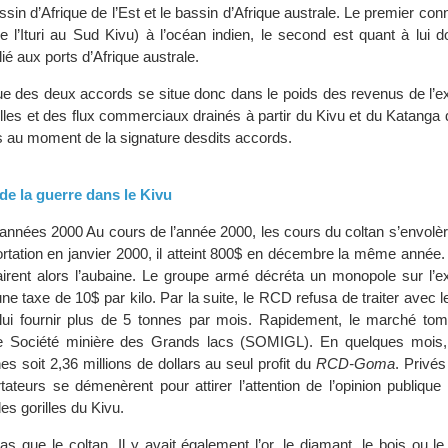
assin d’Afrique de l’Est et le bassin d’Afrique australe. Le premier con
 l’Ituri au Sud Kivu) à l’océan indien, le second est quant à lui d
ié aux ports d’Afrique australe.
e des deux accords se situe donc dans le poids des revenus de l’exp
lles et des flux commerciaux drainés à partir du Kivu et du Katanga
s au moment de la signature desdits accords.
 de la guerre dans le Kivu
années 2000 Au cours de l’année 2000, les cours du coltan s’envolèr
portation en janvier 2000, il atteint 800$ en décembre la même année.
airent alors l’aubaine. Le groupe armé décréta un monopole sur l’ex
ne taxe de 10$ par kilo. Par la suite, le RCD refusa de traiter avec 
lui fournir plus de 5 tonnes par mois. Rapidement, le marché tom
e Société minière des Grands lacs (SOMIGL). En quelques mois, 
s soit 2,36 millions de dollars au seul profit du
RCD-Goma
. Privé
tateurs se démenèrent pour attirer l’attention de l’opinion publiqu
des gorilles du Kivu.
pas que le coltan. Il y avait également l’or, le diamant, le bois ou le