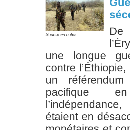
Gue
séc
De
Source en notes
l’É
une longue gue
contre l’Éthiopie
un référendum
pacifique 
l’indépendance
étaient en désacc
monétaires et co