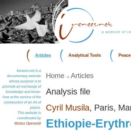
a website of r
Articles
Analytical Tools
Peace
Irenees.net is a
Home
Articles
documentary website
whose purpose is to
promote an exchange of
Analysis file
knowledge and know-
how at the service of the
construction of an Art of
Cyril Musila
, Paris, M
peace.
This website is
coordinated by
Ethiopie-Erythr
Modus Operandi