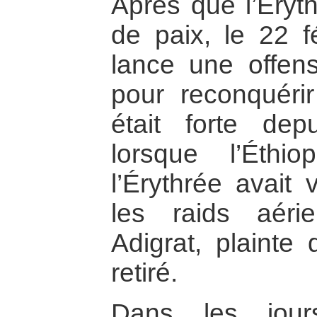
Après que l’Éryth
de paix, le 22 fé
lance une offens
pour reconquéri
était forte dep
lorsque l’Éthi
l’Érythrée avait 
les raids aér
Adigrat, plainte 
retiré.
Dans les jour