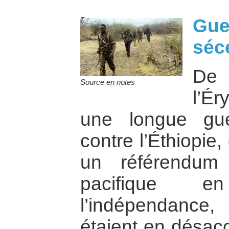
Gue
séc
De
Source en notes
l’É
une longue gue
contre l’Éthiopie
un référendum
pacifique 
l’indépendance
étaient en désacc