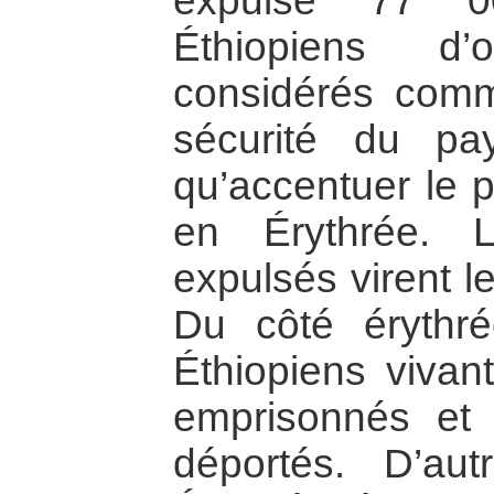
expulsé 77 0
Éthiopiens d’o
considérés comm
sécurité du pa
qu’accentuer le 
en Érythrée. 
expulsés virent l
Du côté érythr
Éthiopiens vivan
emprisonnés et 
déportés. D’au