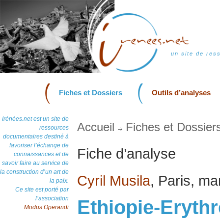
un site de res
Fiches et Dossiers
Outils d’analyses
Irénées.net est un site de
Accueil
Fiches et Dossier
ressources
documentaires destiné à
favoriser l’échange de
Fiche d’analyse
connaissances et de
savoir faire au service de
la construction d’un art de
Cyril Musila
, Paris, m
la paix.
Ce site est porté par
l’association
Ethiopie-Erythr
Modus Operandi