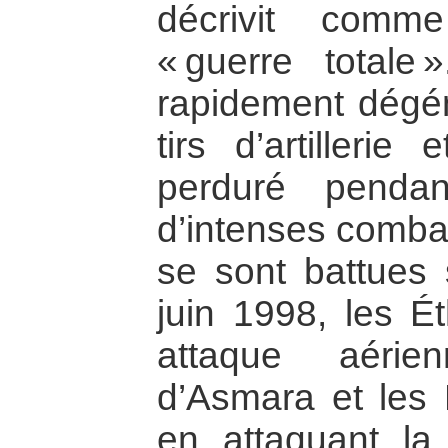
décrivit comm
« guerre totale
rapidement dégé
tirs d’artilleri
perduré penda
d’intenses combat
se sont battues s
juin 1998, les É
attaque aérie
d’Asmara et les 
en attaquant la 