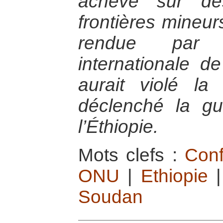
achevé sur de
frontières mineur
rendue par 
internationale d
aurait violé la 
déclenché la gu
l’Éthiopie.
Mots clefs :
Conf
ONU
|
Ethiopie
Soudan