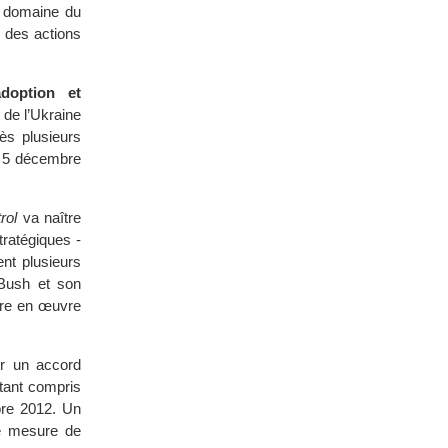
e domaine du
 des actions
doption et
t de l’Ukraine
ès plusieurs
e 5 décembre
rol
va naître
ratégiques -
ent plusieurs
Bush et son
tre en œuvre
r un accord
stant compris
bre 2012. Un
te mesure de