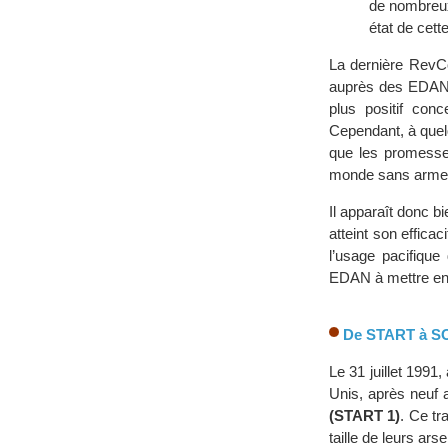
de nombreux
état de cette
La dernière RevC
auprès des EDAN l
plus positif con
Cependant, à quel
que les promesse
monde sans armes 
Il apparaît donc b
atteint son effica
l’usage pacifique 
EDAN à mettre en œ
De START à SO
Le 31 juillet 1991,
Unis, après neuf 
(START 1)
. Ce tr
taille de leurs ar