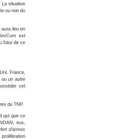
 La situation
rée ou non du
 aura lieu en
 RevCom est
u futur de ce
Uni, France,
e ou un autre
posséder cet
res du TNP.
 à qui que ce
 ENDAN, eux,
sfert d’armes
prolifération