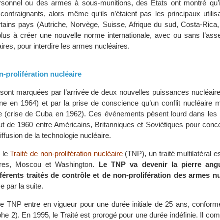
rsonnel ou des armes à sous-munitions, des États ont montré qu’i
 contraignants, alors même qu‘ils n’étaient pas les principaux utili
tains pays (Autriche, Norvège, Suisse, Afrique du sud, Costa-Rica
plus à créer une nouvelle norme internationale, avec ou sans l’ass
res, pour interdire les armes nucléaires.
n-prolifération nucléaire
ont marquées par l’arrivée de deux nouvelles puissances nucléaire
ne en 1964) et par la prise de conscience qu’un conflit nucléaire m
e (crise de Cuba en 1962). Ces événements pèsent lourd dans les 
 de 1960 entre Américains, Britanniques et Soviétiques pour concev
iffusion de la technologie nucléaire.
, le
Traité de non-prolifération nucléaire
(TNP), un traité multilatéral e
dres, Moscou et Washington.
Le TNP va devenir la pierre angu
fférents traités de contrôle et de non-prolifération des armes n
e par la suite.
e TNP entre en vigueur pour une durée initiale de 25 ans, confor
phe 2). En 1995, le Traité est prorogé pour une durée indéfinie. Il com