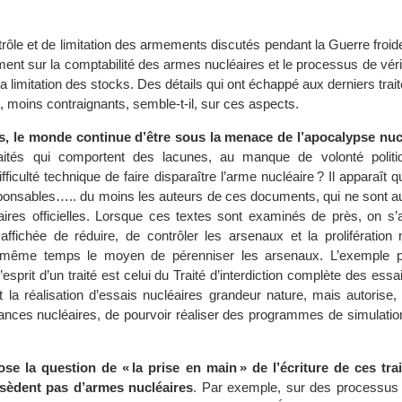
trôle et de limitation des armements discutés pendant la Guerre froide
ment sur la comptabilité des armes nucléaires et le processus de vérif
la limitation des stocks. Des détails qui ont échappé aux derniers trait
 moins contraignants, semble-t-il, sur ces aspects.
és, le monde continue d’être sous la menace de l’apocalypse nuc
raités qui comportent des lacunes, au manque de volonté politi
ficulté technique de faire disparaître l’arme nucléaire ? Il apparaît qu
sponsables….. du moins les auteurs de ces documents, qui ne sont au
ires officielles. Lorsque ces textes sont examinés de près, on s’a
 affichée de réduire, de contrôler les arsenaux et la prolifération n
 même temps le moyen de pérenniser les arsenaux. L’exemple pa
esprit d’un traité est celui du Traité d’interdiction complète des essa
it la réalisation d’essais nucléaires grandeur nature, mais autorise, 
ances nucléaires, de pourvoir réaliser des programmes de simulatio
se la question de « la prise en main » de l’écriture de ces tra
sèdent pas d’armes nucléaires
. Par exemple, sur des processus d