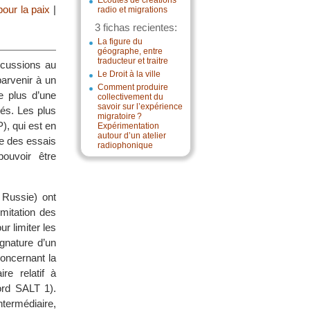
Écoutes de créations
our la paix
|
radio et migrations
3 fichas recientes:
La figure du
géographe, entre
traducteur et traitre
scussions au
Le Droit à la ville
parvenir à un
Comment produire
ue plus d’une
collectivement du
savoir sur l’expérience
nés. Les plus
migratoire ?
P), qui est en
Expérimentation
autour d’un atelier
te des essais
radiophonique
ouvoir être
 Russie) ont
limitation des
r limiter les
gnature d’un
oncernant la
re relatif à
ord SALT 1).
termédiaire,