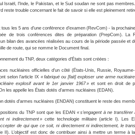
 Israël, l’Inde, le Pakistan, et le Sud soudan ne sont pas membres.
d reste trouble concernant le fait de savoir si elle est pleinement reti
bjet tous les 5 ans d’une conférence d’examen (RevCom) - la prochaine
pée de trois conférences dites de préparation (PrepCom). La
r un bilan des avancées réalisées au cours de la période passée et d
uille de route, qui se nomme le Document final.
ionnement du TNP, deux catégories d’États sont créées :
ces nucléaires officielles d’un côté (États-Unis, Russie, Royaume-
ont selon l’article IX
« fabriqué ou [fait] exploser une arme nucléair
ucléaire explosif avant le 1er janvier 1967 »
et sont en droit de 
n les appelle les États dotés d’armes nucléaires (EDAN).
on dotés d’armes nucléaires (ENDAN) constituent le reste des memb
spositions du TNP sont que les EDAN
« s’engagent à ne transférer
ent ni indirectement »
cette technologie militaire (article I). Les
ccepter de qui que ce soit, ni directement ni indirectement, le tran
le II). L’objectif est donc de contribuer ainsi à mettre un terme à la 