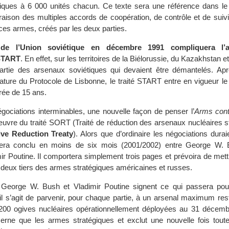
giques à 6 000 unités chacun. Ce texte sera une référence dans l
ison des multiples accords de coopération, de contrôle et de suivi
ces armes, créés par les deux parties.
 de l’Union soviétique en décembre 1991 compliquera l’a
 START
. En effet, sur les territoires de la Biélorussie, du Kazakhstan e
artie des arsenaux soviétiques qui devaient être démantelés. Apr
nature du Protocole de Lisbonne, le traité START entre en vigueur l
rée de 15 ans.
égociations interminables, une nouvelle façon de penser l’
Arms cont
uvre du traité SORT (Traité de réduction des arsenaux nucléaires st
ive Reduction Treaty
). Alors que d’ordinaire les négociations durai
ra conclu en moins de six mois (2001/2002) entre George W. 
r Poutine. Il comportera simplement trois pages et prévoira de met
 deux tiers des armes stratégiques américaines et russes.
George W. Bush et Vladimir Poutine signent ce qui passera pou
u’il s’agit de parvenir, pour chaque partie, à un arsenal maximum re
 200 ogives nucléaires opérationnellement déployées au 31 décem
cerne que les armes stratégiques et exclut une nouvelle fois tou