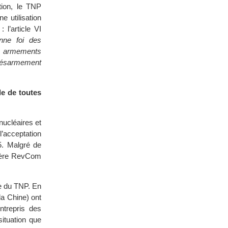
tion, le TNP
 utilisation
 l’article VI
nne foi des
ux armements
 désarmement
le de toutes
ucléaires et
l’acceptation
5. Malgré de
nière RevCom
re du TNP. En
la Chine) ont
ntrepris des
ituation que