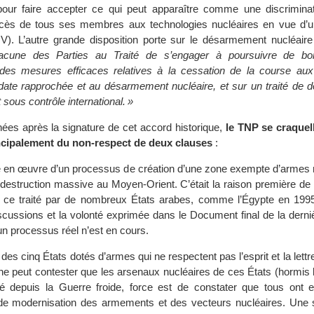
 pour faire accepter ce qui peut apparaître comme une discrimina
accès de tous ses membres aux technologies nucléaires en vue d’une
 IV). L’autre grande disposition porte sur le désarmement nucléaire :
acune des Parties au Traité de s’engager à poursuivre de bo
 des mesures efficaces relatives à la cessation de la course a
date rapprochée et au désarmement nucléaire, et sur un traité de
 sous contrôle international. »
ées après la signature de cet accord historique,
le TNP se craquel
rincipalement du non-respect de deux clauses
:
 en œuvre d’un processus de création d’une zone exempte d’armes n
destruction massive au Moyen-Orient. C’était la raison première de 
 ce traité par de nombreux États arabes, comme l’Égypte en 199
iscussions et la volonté exprimée dans le Document final de la der
un processus réel n’est en cours.
 des cinq États dotés d’armes qui ne respectent pas l’esprit et la lett
l ne peut contester que les arsenaux nucléaires de ces États (hormis 
é depuis la Guerre froide, force est de constater que tous ont e
e modernisation des armements et des vecteurs nucléaires. Une s