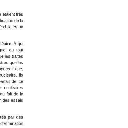
 étaient très
ication de la
és bilatéraux
léaire
. À qui
que, ou tout
e les traités
tres que les
perçoit que,
ucléaire, ils
rfait de ce
is nucléaires
du fait de la
n des essais
ités par des
’élimination