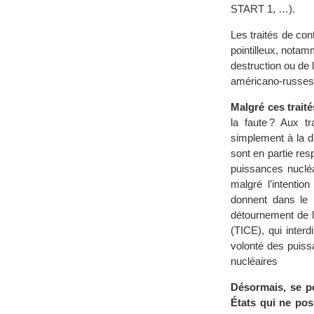
START 1, …).
Les traités de con
pointilleux, notam
destruction ou de 
américano-russes,
Malgré ces trait
la faute ? Aux t
simplement à la dif
sont en partie re
puissances nucléa
malgré l’intention
donnent dans le
détournement de l’
(TICE), qui interd
volonté des puiss
nucléaires
Désormais, se po
États qui ne pos