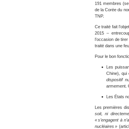
191 membres (seul
de la Corée du nor
TNP.
Ce traité fait l’o
2015 – entrecou
l’occasion de tire
traité dans une fe
Pour le bon fonct
Les puissan
Chine), qui 
dispositif n
armement. O
Les États n
Les premières di
soit, ni directem
« s’engagent à n’a
nucléaires »
(artic