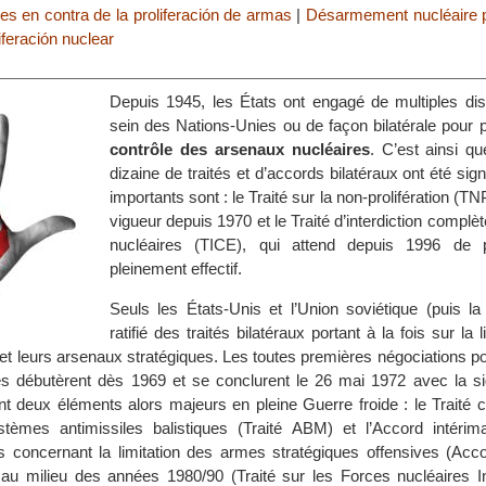
es en contra de la proliferación de armas
|
Désarmement nucléaire p
iferación nuclear
Depuis 1945, les États ont engagé de multiples di
sein des Nations-Unies ou de façon bilatérale pour 
contrôle des arsenaux nucléaires
. C’est ainsi q
dizaine de traités et d’accords bilatéraux ont été sig
importants sont : le Traité sur la non-prolifération (TN
vigueur depuis 1970 et le Traité d’interdiction complè
nucléaires (TICE), qui attend depuis 1996 de p
pleinement effectif.
Seuls les États-Unis et l’Union soviétique (puis la
ratifié des traités bilatéraux portant à la fois sur la 
et leurs arsenaux stratégiques. Les toutes premières négociations pou
s débutèrent dès 1969 et se conclurent le 26 mai 1972 avec la si
 deux éléments alors majeurs en pleine Guerre froide : le Traité c
stèmes antimissiles balistiques (Traité ABM) et l’Accord intérimai
 concernant la limitation des armes stratégiques offensives (Acc
 au milieu des années 1980/90 (Traité sur les Forces nucléaires In