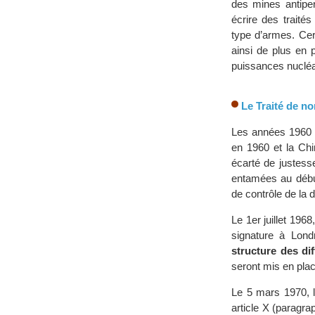
des mines antipe
écrire des traités
type d’armes. Cer
ainsi de plus en 
puissances nucléai
Le Traité de no
Les années 1960 s
en 1960 et la Chi
écarté de justess
entamées au début
de contrôle de la d
Le 1er juillet 1968
signature à Lon
structure des di
seront mis en plac
Le 5 mars 1970, l
article X (paragra