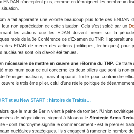
 ENDAN n’acceptent plus, comme en témoignent les nombreux disc
 situation.
om a fait apparaître une volonté beaucoup plus forte des ENDAN d
eur non appréciation de cette situation. Cela s’est soldé par un
Do
cernant les actions que les EDAN doivent mener sur la période
ques mois de la 9e Conférence de d’Examen du TNP, il apparaît une n
s des EDAN de mener des actions (politiques, techniques) pour p
nucléaires sont loin d’avoir été tenues.
ien
nécessaire de mettre en œuvre une réforme du TNP
. Ce traité
cité maximum pour ce qui concerne les deux piliers que sont la non-pro
de l’énergie nucléaire, mais il apparaît limité pour contraindre eff
uvre le troisième pilier, celui d’une réelle politique de désarmement
RT et au New START : histoire de Traités…
 alors que le mur de Berlin vient à peine de tomber, l’Union soviétique 
années de négociations, signent à Moscou le
Strategic Arms Reduc
aité - dont l’acronyme signifie le commencement - est le premier traité
senaux nucléaires stratégiques. Ils s’engagent à ramener le nombre de