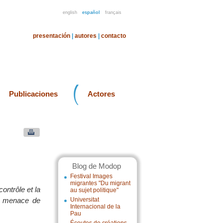
english
español
français
presentación
|
autores
|
contacto
Publicaciones
Actores
Blog de Modop
Festival Images
migrantes "Du migrant
ontrôle et la
au sujet politique"
la menace de
Universitat
Internacional de la
Pau