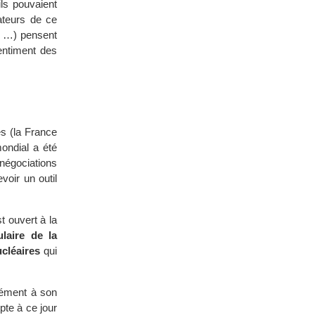
ls pouvaient
sateurs de ce
, …) pensent
entiment des
s (la France
ondial a été
négociations
oir un outil
st ouvert à la
laire de la
ucléaires
qui
mément à son
pte à ce jour