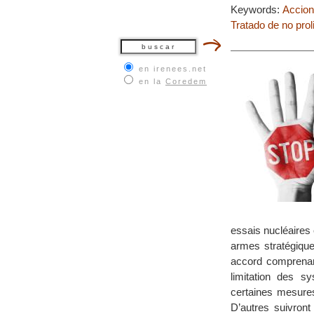
Keywords:
Accion
Tratado de no prol
en irenees.net
en la
Coredem
essais nucléaires 
armes stratégique
accord comprenant
limitation des sy
certaines mesures
D’autres suivront