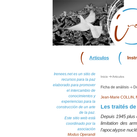
Articulos
Inst
Irenees.net es un sitio de
Inicio
Articulos
recursos para la paz
elaborado para promover
Ficha de análisis
Do
el intercambio de
conocimientos y
Jean-Marie COLLIN
,
experiencias para la
Les traités de
construcción de un arte
de la paz.
Depuis 1945 plus d
Este sitio web está
limitation des a
coordinado por la
asociación
l’apocalypse nuclé
Modus Operandi