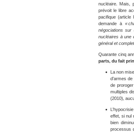
nucléaire. Mais,
prévoit le libre 
pacifique (article
demande à
« ch
négociations sur
nucléaires à une 
général et complet
Quarante cinq ann
parts, du fait p
La non mise
d’armes de 
de proroger
multiples d
(2010), auc
L’hypocrisie
effet, si nu
bien diminu
processus d