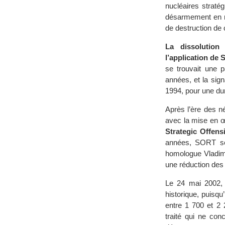
nucléaires straté
désarmement en ra
de destruction de 
La dissolution
l’application de
se trouvait une p
années, et la sig
1994, pour une du
Après l’ère des n
avec la mise en œ
Strategic Offens
années, SORT se
homologue Vladimi
une réduction des
Le 24 mai 2002, 
historique, puisq
entre 1 700 et 2
traité qui ne con