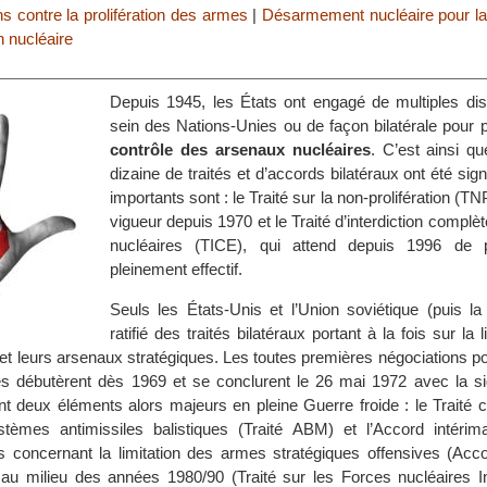
ns contre la prolifération des armes
|
Désarmement nucléaire pour la
n nucléaire
Depuis 1945, les États ont engagé de multiples di
sein des Nations-Unies ou de façon bilatérale pour 
contrôle des arsenaux nucléaires
. C’est ainsi q
dizaine de traités et d’accords bilatéraux ont été sig
importants sont : le Traité sur la non-prolifération (TN
vigueur depuis 1970 et le Traité d’interdiction complè
nucléaires (TICE), qui attend depuis 1996 de p
pleinement effectif.
Seuls les États-Unis et l’Union soviétique (puis la
ratifié des traités bilatéraux portant à la fois sur la 
et leurs arsenaux stratégiques. Les toutes premières négociations pou
s débutèrent dès 1969 et se conclurent le 26 mai 1972 avec la si
 deux éléments alors majeurs en pleine Guerre froide : le Traité c
stèmes antimissiles balistiques (Traité ABM) et l’Accord intérimai
 concernant la limitation des armes stratégiques offensives (Acc
 au milieu des années 1980/90 (Traité sur les Forces nucléaires In