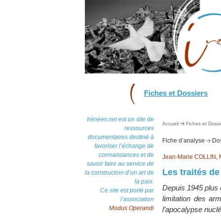
Fiches et Dossiers
Irénées.net est un site de
Accueil
Fiches et Dossi
ressources
documentaires destiné à
Fiche d’analyse
Dos
favoriser l’échange de
connaissances et de
Jean-Marie COLLIN
,
savoir faire au service de
Les traités de
la construction d’un art de
la paix.
Depuis 1945 plus d
Ce site est porté par
limitation des a
l’association
Modus Operandi
l’apocalypse nuclé