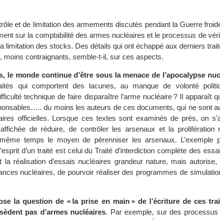
trôle et de limitation des armements discutés pendant la Guerre froide
ment sur la comptabilité des armes nucléaires et le processus de vérif
la limitation des stocks. Des détails qui ont échappé aux derniers trait
 moins contraignants, semble-t-il, sur ces aspects.
és, le monde continue d’être sous la menace de l’apocalypse nuc
raités qui comportent des lacunes, au manque de volonté politi
ficulté technique de faire disparaître l’arme nucléaire ? Il apparaît qu
sponsables….. du moins les auteurs de ces documents, qui ne sont au
ires officielles. Lorsque ces textes sont examinés de près, on s’a
 affichée de réduire, de contrôler les arsenaux et la prolifération n
 même temps le moyen de pérenniser les arsenaux. L’exemple pa
esprit d’un traité est celui du Traité d’interdiction complète des essa
it la réalisation d’essais nucléaires grandeur nature, mais autorise, 
ances nucléaires, de pourvoir réaliser des programmes de simulatio
se la question de « la prise en main » de l’écriture de ces tra
sèdent pas d’armes nucléaires
. Par exemple, sur des processus d