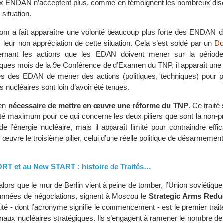
 ENDAN n’acceptent plus, comme en témoignent les nombreux disc
 situation.
om a fait apparaître une volonté beaucoup plus forte des ENDAN d
eur non appréciation de cette situation. Cela s’est soldé par un
Do
cernant les actions que les EDAN doivent mener sur la période
ques mois de la 9e Conférence de d’Examen du TNP, il apparaît une n
s des EDAN de mener des actions (politiques, techniques) pour p
nucléaires sont loin d’avoir été tenues.
ien
nécessaire de mettre en œuvre une réforme du TNP
. Ce traité
cité maximum pour ce qui concerne les deux piliers que sont la non-pro
de l’énergie nucléaire, mais il apparaît limité pour contraindre eff
uvre le troisième pilier, celui d’une réelle politique de désarmement
RT et au New START : histoire de Traités…
 alors que le mur de Berlin vient à peine de tomber, l’Union soviétique 
années de négociations, signent à Moscou le
Strategic Arms Reduc
aité - dont l’acronyme signifie le commencement - est le premier traité
senaux nucléaires stratégiques. Ils s’engagent à ramener le nombre de