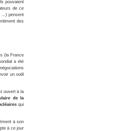
ls pouvaient
sateurs de ce
, …) pensent
entiment des
s (la France
ondial a été
négociations
oir un outil
st ouvert à la
laire de la
ucléaires
qui
mément à son
pte à ce jour