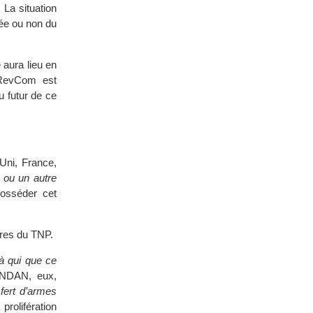
 La situation
rée ou non du
 aura lieu en
 RevCom est
u futur de ce
Uni, France,
e ou un autre
posséder cet
res du TNP.
 à qui que ce
 ENDAN, eux,
sfert d’armes
prolifération