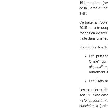
191 membres (seul
de la Corée du nor
TNP.
Ce traité fait l’o
2015 – entrecou
l’occasion de tire
traité dans une fe
Pour le bon fonct
Les puissan
Chine), qui 
dispositif n
armement. O
Les États n
Les premières di
soit, ni directem
« s’engagent à n’a
nucléaires »
(artic