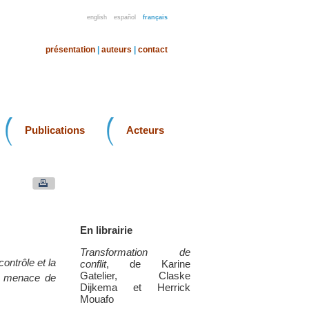
english
español
français
présentation
|
auteurs
|
contact
Publications
Acteurs
En librairie
Transformation de
ontrôle et la
conflit
, de Karine
Gatelier, Claske
la menace de
Dijkema et Herrick
Mouafo