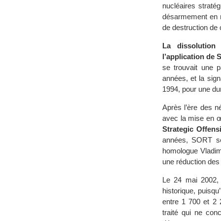
nucléaires straté
désarmement en ra
de destruction de 
La dissolution
l’application de
se trouvait une p
années, et la sig
1994, pour une du
Après l’ère des n
avec la mise en œ
Strategic Offens
années, SORT se
homologue Vladimi
une réduction des
Le 24 mai 2002, 
historique, puisq
entre 1 700 et 2
traité qui ne con