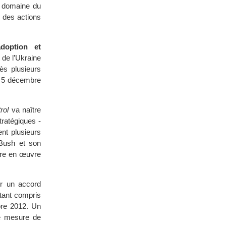
e domaine du
 des actions
doption et
t de l’Ukraine
ès plusieurs
e 5 décembre
rol
va naître
ratégiques -
ent plusieurs
Bush et son
tre en œuvre
r un accord
stant compris
bre 2012. Un
te mesure de