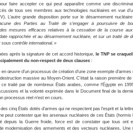
 pour faire accepter ce qui peut apparaître comme une discrimina
accès de tous ses membres aux technologies nucléaires en vue d’une
 IV). L’autre grande disposition porte sur le désarmement nucléaire :
acune des Parties au Traité de s’engager à poursuivre de bo
 des mesures efficaces relatives à la cessation de la course a
date rapprochée et au désarmement nucléaire, et sur un traité de
 sous contrôle international. »
ées après la signature de cet accord historique,
le TNP se craquel
rincipalement du non-respect de deux clauses
:
 en œuvre d’un processus de création d’une zone exempte d’armes n
destruction massive au Moyen-Orient. C’était la raison première de 
 ce traité par de nombreux États arabes, comme l’Égypte en 199
iscussions et la volonté exprimée dans le Document final de la der
un processus réel n’est en cours.
 des cinq États dotés d’armes qui ne respectent pas l’esprit et la lett
l ne peut contester que les arsenaux nucléaires de ces États (hormis 
é depuis la Guerre froide, force est de constater que tous ont e
e modernisation des armements et des vecteurs nucléaires. Une s