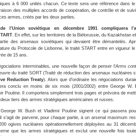
giques à 6 000 unités chacun. Ce texte sera une référence dans l
ison des multiples accords de coopération, de contrôle et de suivi
ces armes, créés par les deux parties.
 de l’Union soviétique en décembre 1991 compliquera l’a
 START
. En effet, sur les territoires de la Biélorussie, du Kazakhstan e
artie des arsenaux soviétiques qui devaient être démantelés. Apr
nature du Protocole de Lisbonne, le traité START entre en vigueur l
rée de 15 ans.
égociations interminables, une nouvelle façon de penser l’
Arms cont
uvre du traité SORT (Traité de réduction des arsenaux nucléaires st
ive Reduction Treaty
). Alors que d’ordinaire les négociations durai
ra conclu en moins de six mois (2001/2002) entre George W. 
r Poutine. Il comportera simplement trois pages et prévoira de met
 deux tiers des armes stratégiques américaines et russes.
George W. Bush et Vladimir Poutine signent ce qui passera pou
u’il s’agit de parvenir, pour chaque partie, à un arsenal maximum re
 200 ogives nucléaires opérationnellement déployées au 31 décem
cerne que les armes stratégiques et exclut une nouvelle fois tou