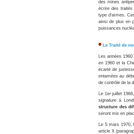
des mines antipe
écrire des traités
type d’armes. Cer
ainsi de plus en 
puissances nucléai
Le Traité de no
Les années 1960 s
en 1960 et la Chi
écarté de justess
entamées au début
de contrôle de la d
Le 1er juillet 1968
signature à Lon
structure des di
seront mis en plac
Le 5 mars 1970, l
article X (paragra