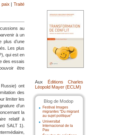
 paix
|
Traité
scussions au
parvenir à un
ue plus d’une
nés. Les plus
P), qui est en
te des essais
ouvoir être
Aux
Éditions Charles
 Russie) ont
Léopold Mayer (ECLM)
limitation des
r limiter les
Blog de Modop
gnature d’un
Festival Images
migrantes "Du migrant
oncernant la
au sujet politique"
re relatif à
Universitat
ord SALT 1).
Internacional de la
Pau
termédiaire,