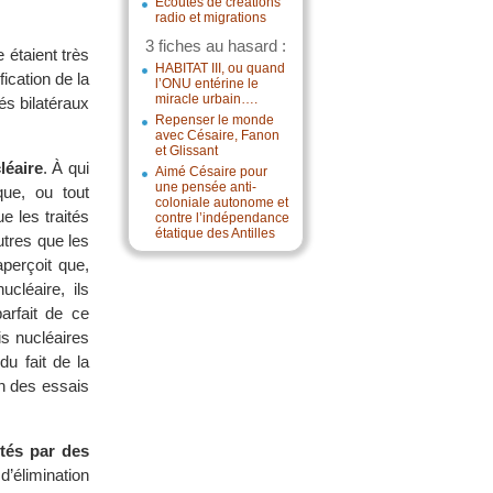
Écoutes de créations
radio et migrations
3 fiches au hasard :
 étaient très
HABITAT III, ou quand
ication de la
l’ONU entérine le
miracle urbain….
és bilatéraux
Repenser le monde
avec Césaire, Fanon
et Glissant
léaire
. À qui
Aimé Césaire pour
une pensée anti-
que, ou tout
coloniale autonome et
e les traités
contre l’indépendance
étatique des Antilles
tres que les
perçoit que,
ucléaire, ils
rfait de ce
is nucléaires
du fait de la
n des essais
ités par des
’élimination