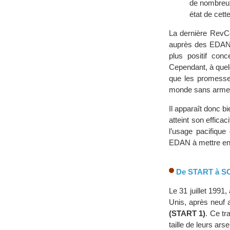
de nombreux
état de cette
La dernière RevC
auprès des EDAN l
plus positif con
Cependant, à quel
que les promesse
monde sans armes 
Il apparaît donc b
atteint son effica
l’usage pacifique 
EDAN à mettre en œ
De START à SO
Le 31 juillet 1991,
Unis, après neuf 
(START 1)
. Ce tr
taille de leurs ar