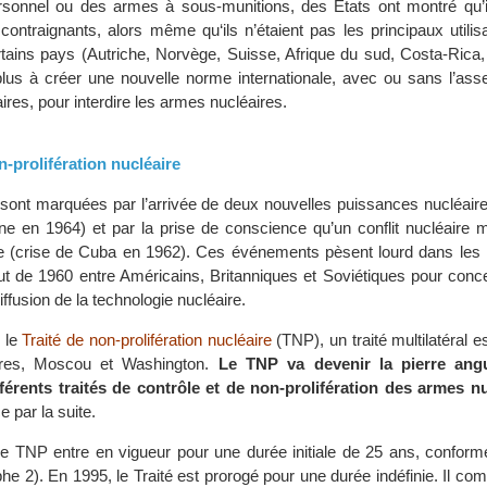
rsonnel ou des armes à sous-munitions, des États ont montré qu’i
 contraignants, alors même qu‘ils n’étaient pas les principaux utili
tains pays (Autriche, Norvège, Suisse, Afrique du sud, Costa-Rica
plus à créer une nouvelle norme internationale, avec ou sans l’ass
res, pour interdire les armes nucléaires.
n-prolifération nucléaire
ont marquées par l’arrivée de deux nouvelles puissances nucléaire
ne en 1964) et par la prise de conscience qu’un conflit nucléaire m
e (crise de Cuba en 1962). Ces événements pèsent lourd dans les 
 de 1960 entre Américains, Britanniques et Soviétiques pour concev
iffusion de la technologie nucléaire.
, le
Traité de non-prolifération nucléaire
(TNP), un traité multilatéral e
dres, Moscou et Washington.
Le TNP va devenir la pierre angu
fférents traités de contrôle et de non-prolifération des armes n
e par la suite.
e TNP entre en vigueur pour une durée initiale de 25 ans, confor
phe 2). En 1995, le Traité est prorogé pour une durée indéfinie. Il com