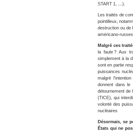
START 1, …).
Les traités de con
pointilleux, notam
destruction ou de 
américano-russes,
Malgré ces trait
la faute ? Aux t
simplement à la dif
sont en partie re
puissances nucléa
malgré l’intention
donnent dans le
détournement de l’
(TICE), qui interd
volonté des puiss
nucléaires
Désormais, se po
États qui ne pos