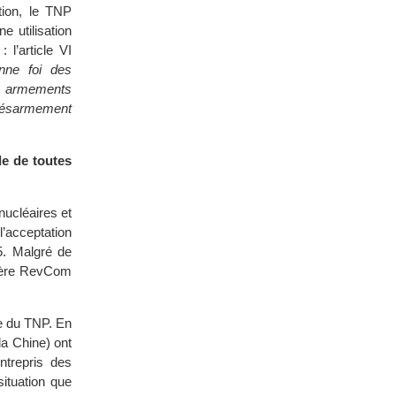
tion, le TNP
 utilisation
 l’article VI
nne foi des
ux armements
 désarmement
le de toutes
ucléaires et
l’acceptation
5. Malgré de
nière RevCom
re du TNP. En
la Chine) ont
ntrepris des
ituation que