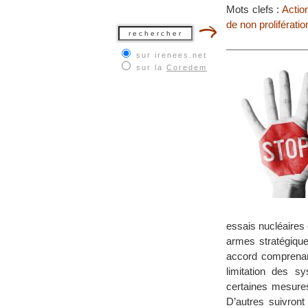
Mots clefs :
Actio
de non prolifératio
sur irenees.net
sur la
Coredem
essais nucléaires 
armes stratégique
accord comprenant
limitation des sy
certaines mesures
D’autres suivront