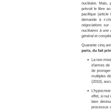
nucléaire. Mais,
prévoit le libre 
pacifique (article
demande à
« ch
négociations sur
nucléaires à une 
général et complet
Quarante cinq ann
parts, du fait p
La non mise
d’armes de 
de proroger
multiples d
(2010), auc
L’hypocrisie
effet, si nu
bien diminu
processus d