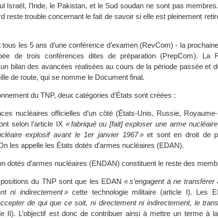
 Israël, l’Inde, le Pakistan, et le Sud soudan ne sont pas membres.
d reste trouble concernant le fait de savoir si elle est pleinement reti
bjet tous les 5 ans d’une conférence d’examen (RevCom) - la prochaine
pée de trois conférences dites de préparation (PrepCom). La
r un bilan des avancées réalisées au cours de la période passée et d
uille de route, qui se nomme le Document final.
ionnement du TNP, deux catégories d’États sont créées :
ces nucléaires officielles d’un côté (États-Unis, Russie, Royaume-
ont selon l’article IX
« fabriqué ou [fait] exploser une arme nucléair
ucléaire explosif avant le 1er janvier 1967 »
et sont en droit de 
n les appelle les États dotés d’armes nucléaires (EDAN).
on dotés d’armes nucléaires (ENDAN) constituent le reste des memb
spositions du TNP sont que les EDAN
« s’engagent à ne transférer
ent ni indirectement »
cette technologie militaire (article I). Les
ccepter de qui que ce soit, ni directement ni indirectement, le tran
le II). L’objectif est donc de contribuer ainsi à mettre un terme à la 