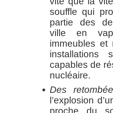
vite que la vi
souffle qui pr
partie des de
ville en vapo
immeubles et 
installations 
capables de ré
nucléaire.
Des retombées
l’explosion d’
proche du sol