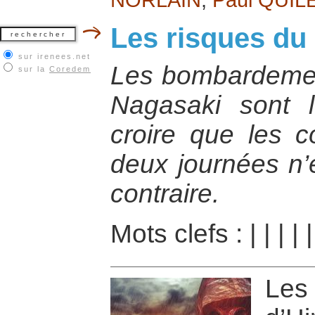
Les risques du 
sur irenees.net
Les bombardemen
sur la
Coredem
Nagasaki sont l
croire que les 
deux journées n’e
contraire.
Mots clefs :
|
|
|
|
Le