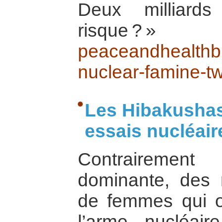
Deux milliard
risqu
peaceandhealthb
nuclear-famine-t
Les Hibakushas
essais nucléair
Contraireme
dominante, des 
de femmes qui on
l’arme nucléai