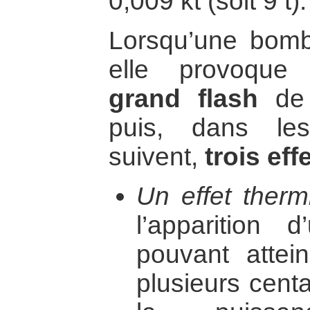
0,009 kt (soit 9 t).
Lorsqu’une bomb
elle provoque
grand flash
de 
puis, dans les
suivent,
trois ef
Un effet therm
l’apparition
pouvant attei
plusieurs cent