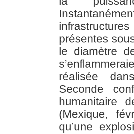
la puissa
Instantané
infrastruct
présentes sous
le diamètre d
s’enflammerai
réalisée da
Seconde conf
humanitaire d
(Mexique, fév
qu’une explo