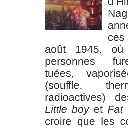
d’
Nag
ann
ces
août 1945, où
personnes fur
tuées, vaporis
(souffle, the
radioactives) 
Little boy
et
Fat
croire que les 