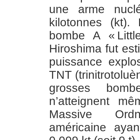
une arme nuclé
kilotonnes (kt)
bombe A « Littl
Hiroshima fut est
puissance explo
TNT (trinitrotoluèn
grosses bombe
n’atteignent mê
Massive Ord
américaine aya