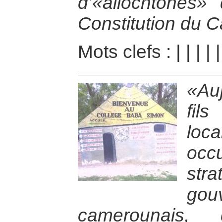
d’«allochtones» 
Constitution du 
Mots clefs :
|
|
|
|
«Au
fil
loc
occ
str
gou
camerounais, 