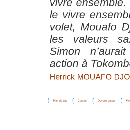
vivre ensemble. 
le vivre ensemb
volet, Mouafo D
les valeurs s
Simon n’aurai
action à Tokomb
Herrick MOUAFO DJ
Plan du site
Contact
Devenir auteur
Men