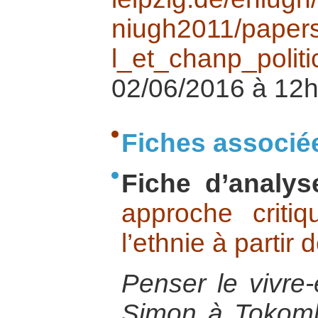
niugh2011/papers/
l_et_chanp_politi
02/06/2016 à 12h
Fiches associé
Fiche d’analys
approche criti
l’ethnie à parti
Penser le vivr
Simon à Tokombé