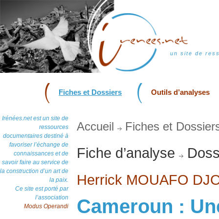
un site de res
Fiches et Dossiers
Outils d’analyses
Irénées.net est un site de
Accueil
Fiches et Dossier
ressources
documentaires destiné à
favoriser l’échange de
Fiche d’analyse
Dossi
connaissances et de
savoir faire au service de
la construction d’un art de
Herrick MOUAFO DJ
la paix.
Ce site est porté par
l’association
Cameroun : Un
Modus Operandi