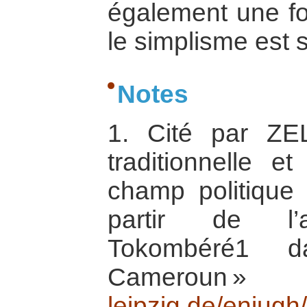
également une f
le simplisme est
Notes
1. Cité par ZEL
traditionnelle e
champ politique l
partir de l’a
Tokombéré1 da
Cameroun
leipzig.de/eniugh