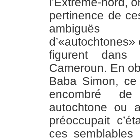
l’Extrême-nord, on
pertinence de ces
ambiguës 
d’«autochtones» e
figurent dans 
Cameroun. En obs
Baba Simon, ce 
encombré de s
autochtone ou a
préoccupait c’ét
ces semblables 