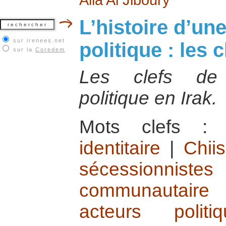
L’histoire d’un
sur irenees.net
politique : les 
sur la
Coredem
Les clefs de 
politique en Irak.
Mots clefs 
identitaire
|
Chii
sécessionnistes
communautaire
acteurs polit