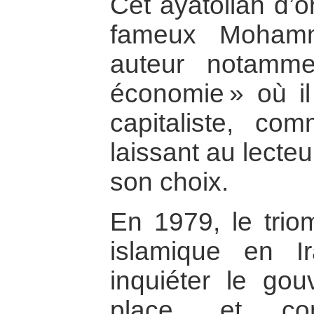
Cet ayatollah d’o
fameux Mohamm
auteur notamme
économie » où i
capitaliste, com
laissant au lecteur
son choix.
En 1979, le trio
islamique en I
inquiéter le go
place, et con