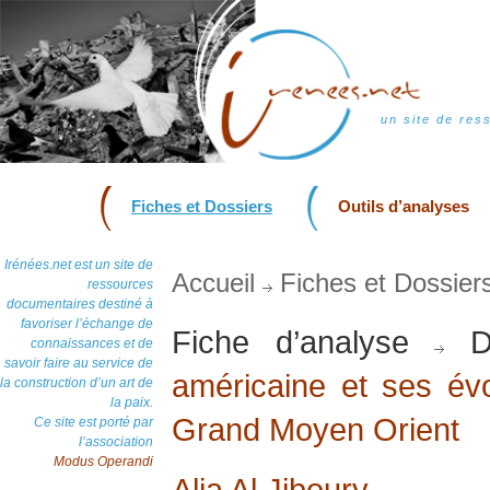
un site de res
Fiches et Dossiers
Outils d’analyses
Irénées.net est un site de
Accueil
Fiches et Dossier
ressources
documentaires destiné à
favoriser l’échange de
Fiche d’analyse
Do
connaissances et de
savoir faire au service de
américaine et ses évo
la construction d’un art de
la paix.
Grand Moyen Orient
Ce site est porté par
l’association
Modus Operandi
Alia Al Jiboury