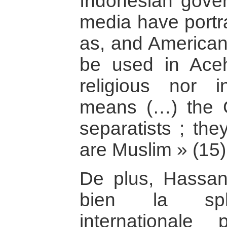
Indonesian gove
media have portra
as, and American 
be used in Aceh,
religious nor i
means (…) the 
separatists ; the
are Muslim » (15)
De plus, Hassan 
bien la sphè
internationale