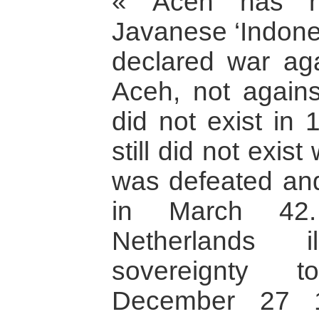
« Aceh has no
Javanese ‘Indone
declared war ag
Aceh, not agains
did not exist in 
still did not exi
was defeated an
in March 42
Netherlands il
sovereignty t
December 27 