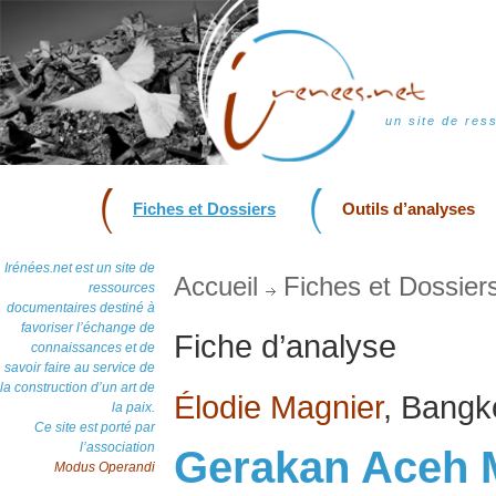
un site de res
Fiches et Dossiers
Outils d’analyses
Irénées.net est un site de
Accueil
Fiches et Dossier
ressources
documentaires destiné à
favoriser l’échange de
Fiche d’analyse
connaissances et de
savoir faire au service de
la construction d’un art de
Élodie Magnier
, Bangk
la paix.
Ce site est porté par
l’association
Gerakan Aceh M
Modus Operandi