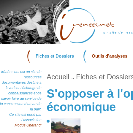
un site de res
Fiches et Dossiers
Outils d’analyses
Irénées.net est un site de
Accueil
Fiches et Dossier
ressources
documentaires destiné à
favoriser l’échange de
S'opposer à l'
connaissances et de
savoir faire au service de
économique
la construction d’un art de
la paix.
Ce site est porté par
l’association
Modus Operandi