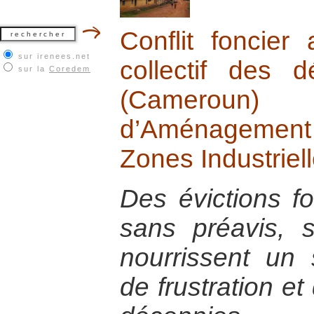
Conflit foncier
sur irenees.net
collectif des
sur la
Coredem
(Cameroun)
d’Aménagement
Zones Industriel
Des évictions f
sans préavis, 
nourrissent un 
de frustration et