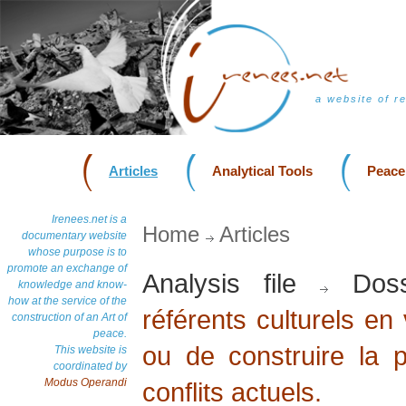
a website of r
Articles
Analytical Tools
Peace
Irenees.net is a
Home
Articles
documentary website
whose purpose is to
promote an exchange of
Analysis file
Doss
knowledge and know-
how at the service of the
référents culturels en
construction of an Art of
peace.
ou de construire la p
This website is
coordinated by
Modus Operandi
conflits actuels.