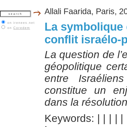
Allali Faarida, Paris, 2
La symbolique d
on irenees.net
on
Coredem
conflit israélo-
La question de l’
géopolitique cert
entre Israélien
constitue un en
dans la résolution
Keywords:
|
|
|
|
|