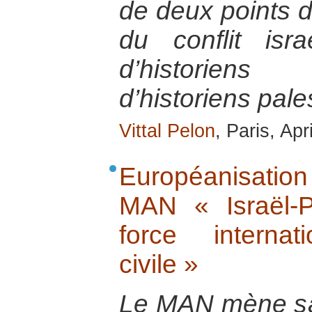
de deux points d
du conflit israé
d’historiens 
d’historiens pale
Vittal Pelon
, Paris, Apr
Européanisatio
MAN « Israël-P
force internati
civile »
Le MAN mène s