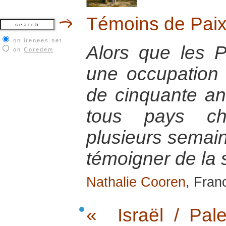
Témoins de Paix
on irenees.net
Alors que les P
on
Coredem
une occupation 
de cinquante an
tous pays cho
plusieurs semain
témoigner de la s
Nathalie Cooren
, Fran
« Israël / Pale