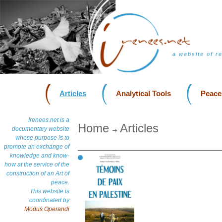
a website of r
Articles
Analytical Tools
Peace
Irenees.net is a
Home
Articles
documentary website
whose purpose is to
promote an exchange of
knowledge and know-
how at the service of the
construction of an Art of
peace.
This website is
coordinated by
Modus Operandi