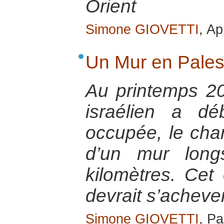
Orient
Simone GIOVETTI
, Ap
Un Mur en Pales
Au printemps 2
israélien a dé
occupée, le chan
d’un mur lon
kilomètres. Cet
devrait s’acheve
Simone GIOVETTI
, Pa