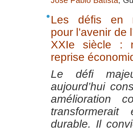
José Pablo Batista
, Gu
Les défis en 
pour l’avenir de 
XXIe siècle : n
reprise économi
Le défi majeu
aujourd’hui cons
amélioration c
transformerai
durable. Il con