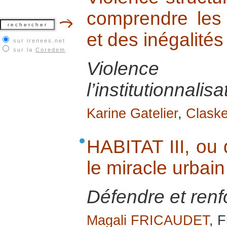
comprendre les r
et des inégalités
sur irenees.net
sur la
Coredem
Violence s
l’institutionnalis
Karine Gatelier
,
Clask
HABITAT III, ou
le miracle urbai
Défendre et renfor
Magali FRICAUDET
, 