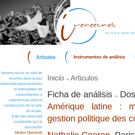
un sitio web d
Articulos
Instrumentos de análisis
Irenees.net es un sitio de
Inicio
Articulos
recursos para la paz
elaborado para promover
el intercambio de
Ficha de análisis
Dos
conocimientos y
experiencias para la
Amérique latine : 
construcción de un arte
de la paz.
gestion politique des co
Este sitio web está
coordinado por la
asociación
Nathalie Cooren
, Pari
Modus Operandi