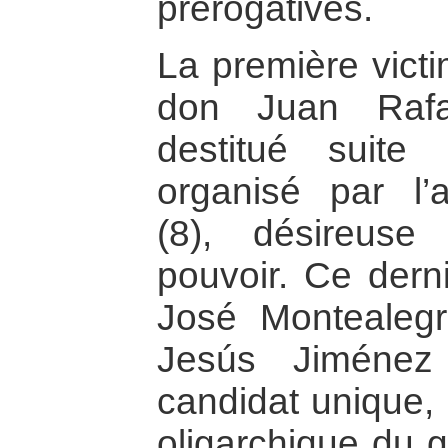
prérogatives.
La première victi
don Juan Rafa
destitué suit
organisé par l’a
(8), désireuse
pouvoir. Ce dern
José Montealeg
Jesús Jiménez
candidat unique,
oligarchique du g