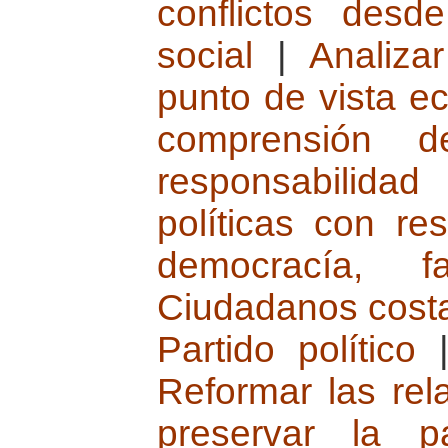
conflictos desd
social
|
Analiza
punto de vista e
comprensión de
responsabilidad
políticas con re
democracía, 
Ciudadanos costa
Partido político
Reformar las rel
preservar la p