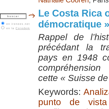
Le Costa Rica o
démocratique »
en irenees.net
en la
Coredem
Rappel de l’his
précédant la tra
pays en 1948 c
compréhension 
cette « Suisse de 
Keywords:
Analiz
punto de vista 