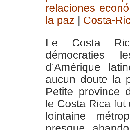
relaciones econó
la paz
|
Costa-Ri
Le Costa Ric
démocraties l
d’Amérique lati
aucun doute la p
Petite province 
le Costa Rica fut
lointaine métro
presque aband