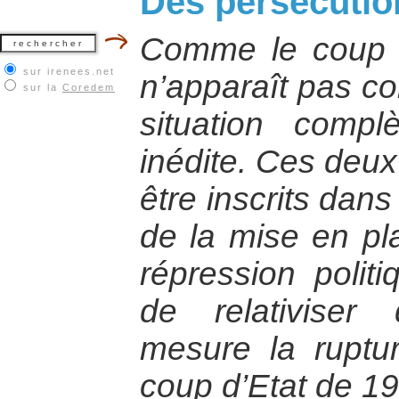
Des persécution
Comme le coup d’
sur irenees.net
n’apparaît pas co
sur la
Coredem
situation compl
inédite. Ces deu
être inscrits dans
de la mise en pl
répression politi
de relativiser
mesure la ruptu
coup d’Etat de 1