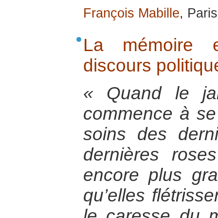
François Mabille
, Pari
La mémoire et
discours politiqu
« Quand le ja
commence à se 
soins des dern
dernières rose
encore plus gr
qu’elles flétrisse
le caresse du m