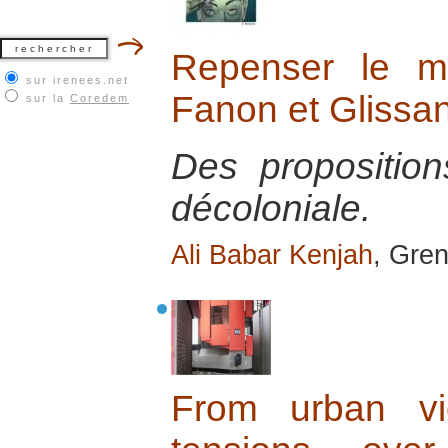
Repenser le m
sur irenees.net
Fanon et Glissan
sur la
Coredem
Des propositio
décoloniale.
Ali Babar Kenjah
, Gren
From urban vi