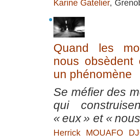
Karine Gatelier
, Grenob
Quand les mot
nous obsèdent e
un phénomène
Se méfier des mo
qui construis
« eux » et « nous
Herrick MOUAFO D