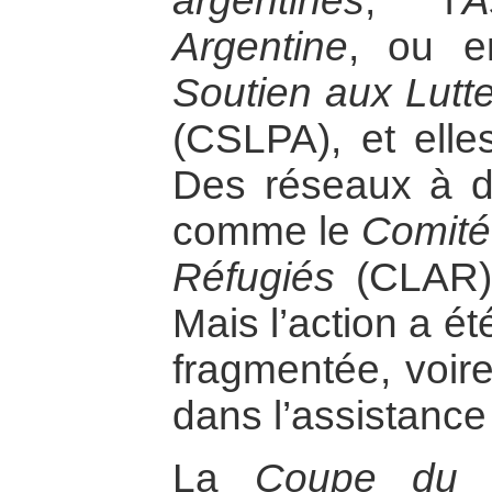
argentines
, l’
A
Argentine
, ou e
Soutien aux Lutt
(CSLPA), et elle
Des réseaux à de
comme le
Comité
Réfugiés
(CLAR), 
Mais l’action a ét
fragmentée, voire
dans l’assistance
La
Coupe du 