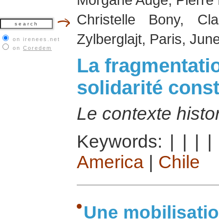
Christelle Bony, Cl
Zylberglajt, Paris, Jun
on irenees.net
on
Coredem
La fragmentati
solidarité cons
Le contexte histo
Keywords:
|
|
|
America
|
Chile
Une mobilisatio