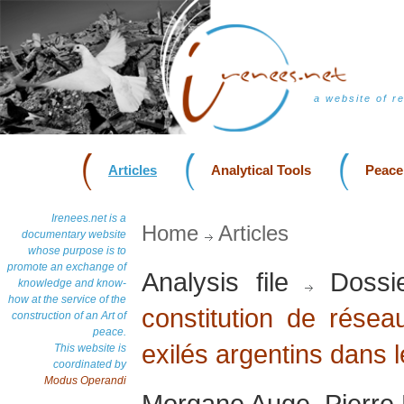
a website of r
Articles
Analytical Tools
Peace
Irenees.net is a
Home
Articles
documentary website
whose purpose is to
promote an exchange of
Analysis file
Dossi
knowledge and know-
how at the service of the
constitution de résea
construction of an Art of
peace.
exilés argentins dans
This website is
coordinated by
Modus Operandi
Morgane Auge, Pierre