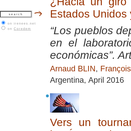
¿Hacia un giro 
Estados Unidos 
on irenees.net
“Los pueblos de
on
Coredem
en el laborator
económicas”. Ar
Arnaud BLIN
,
Franço
Argentina, April 2016
Vers un tournan