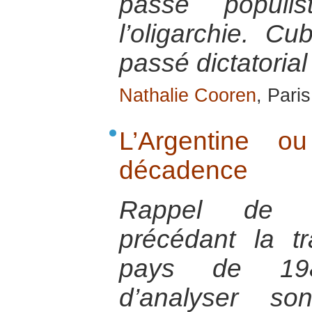
passé populis
l’oligarchie. C
passé dictatorial
Nathalie Cooren
, Pari
L’Argentine o
décadence
Rappel de l’h
précédant la tr
pays de 1982
d’analyser so