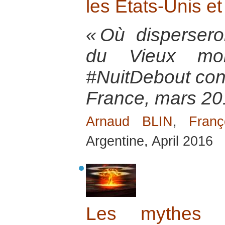
les États-Unis e
« Où disperser
du Vieux mond
#NuitDebout contr
France, mars 20
Arnaud BLIN
,
Fran
Argentine, April 2016
Les mythes s