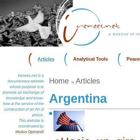
a website of r
Articles
Analytical Tools
Peace
Irenees.net is a
Home
Articles
documentary website
whose purpose is to
promote an exchange of
Argentina
knowledge and know-
how at the service of the
construction of an Art of
peace.
This website is
coordinated by
Modus Operandi