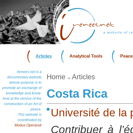
a website of r
Articles
Analytical Tools
Peace
Irenees.net is a
Home
Articles
documentary website
whose purpose is to
promote an exchange of
Costa Rica
knowledge and know-
how at the service of the
construction of an Art of
Université de la
peace.
This website is
coordinated by
Modus Operandi
Contribuer à l’é