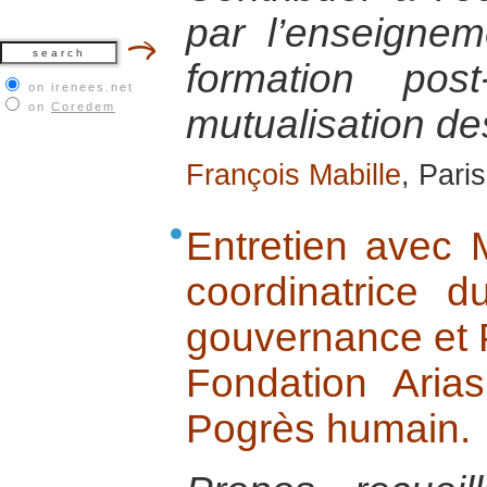
par l’enseignem
formation post
on irenees.net
on
Coredem
mutualisation d
François Mabille
, Pari
Entretien avec 
coordinatrice 
gouvernance et 
Fondation Aria
Pogrès humain.