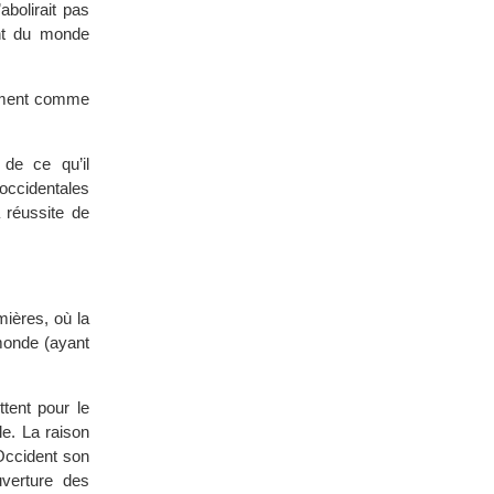
abolirait pas
ent du monde
nement comme
de ce qu’il
occidentales
a réussite de
mières, où la
monde (ayant
ttent pour le
le. La raison
Occident son
verture des