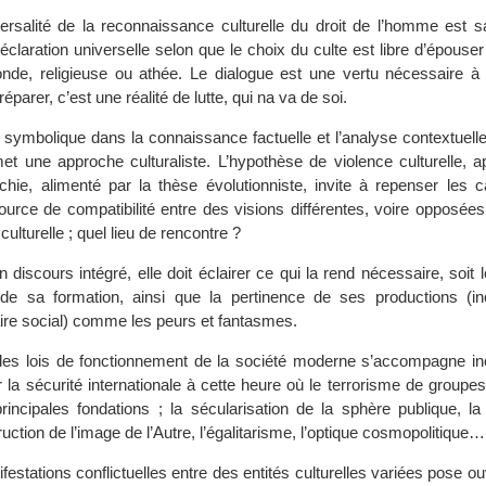
versalité de la reconnaissance culturelle du droit de l’homme est s
Déclaration universelle selon que le choix du culte est libre d’épouser 
de, religieuse ou athée. Le dialogue est une vertu nécessaire à 
 préparer, c’est une réalité de lutte, qui na va de soi.
u symbolique dans la connaissance factuelle et l’analyse contextuelle
rmet une approche culturaliste. L’hypothèse de violence culturelle, 
rchie, alimenté par la thèse évolutionniste, invite à repenser les 
rce de compatibilité entre des visions différentes, voire opposées.
 culturelle ; quel lieu de rencontre ?
un discours intégré, elle doit éclairer ce qui la rend nécessaire, soit 
 de sa formation, ainsi que la pertinence de ses productions (in
aire social) comme les peurs et fantasmes.
es lois de fonctionnement de la société moderne s’accompagne in
r la sécurité internationale à cette heure où le terrorisme de groupes
rincipales fondations ; la sécularisation de la sphère publique, la
ruction de l’image de l’Autre, l’égalitarisme, l’optique cosmopolitique…
estations conflictuelles entre des entités culturelles variées pose o