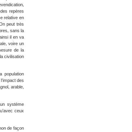
revendication,
 des repères
e relative en
On peut très
bres, sans la
insi il en va
ale, voire un
mesure de la
a civilisation
a population
 l’impact des
nol, arable,
 un système
qu’avec ceux
 non de façon