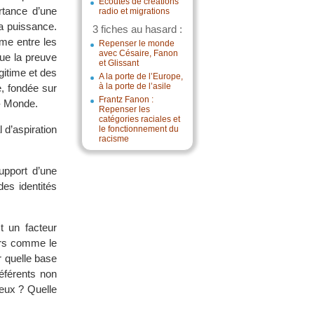
Écoutes de créations
rtance d’une
radio et migrations
a puissance.
3 fiches au hasard :
sme entre les
Repenser le monde
avec Césaire, Fanon
que la preuve
et Glissant
gitime et des
A la porte de l’Europe,
à la porte de l’asile
, fondée sur
Frantz Fanon :
é- Monde.
Repenser les
catégories raciales et
 d’aspiration
le fonctionnement du
racisme
upport d’une
des identités
t un facteur
urs comme le
r quelle base
éférents non
ieux ? Quelle