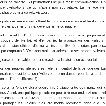
urs de l’altérité. S’il permettrait une plus facile communication, il n’
ntre civilisations, ce qui s’avère non souhaitable. La menace vi
e phase de grande relativisation.
opulations misérables, offrent le chômage de masse et l’endoctri
 fertiles à ce terrorisme, devenue arme du pauvre.
udre semble d’ordre moral, mais la menace vient proprement 
s couvert de bienfait et d’empathie, la propagation des valeurs 
 la dimension éthique décline, à l’inverse, l’Extrême orient pense s
 par emprunts à l’Occident mais par adhésion à ses propres valeurs.
gieuse est probablement une réaction à la laïcisation occidentale.
ion des peuples inférieurs est l’élément central de la période des Lu
iversalisme occidental se révèle comme un danger pour le reste du 
éni de l’autre différencié).
 serait à l’origine d’une guerre interétatique entre dominants qui lu
teur. Aussi, une politique globale ne peut être que multicivilisationnel
 Huntington est la suivante : le reste du monde aura emprunter à l’
partager les valeurs. Ses arguments recoupent l’idée que l’ou