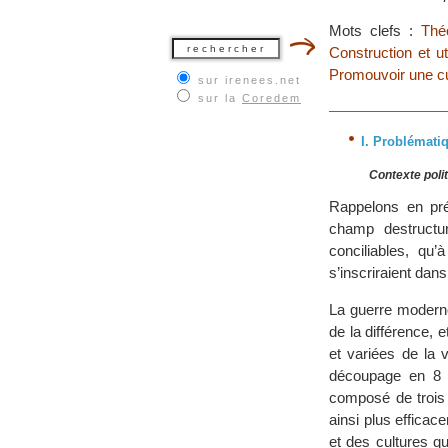
Mots clefs :
Thé
Construction et uti
Promouvoir une cu
sur irenees.net
sur la
Coredem
I. Problématiq
Contexte polit
Rappelons en préa
champ destructur
conciliables, qu
s’inscriraient dans
La guerre moderne
de la différence, 
et variées de la 
découpage en 8 b
composé de trois
ainsi plus efficac
et des cultures qu