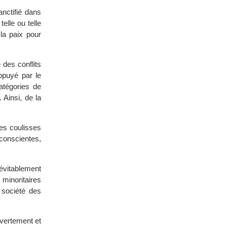
anctifié dans
telle ou telle
la paix pour
 des conflits
appuyé par le
catégories de
 Ainsi, de la
les coulisses
conscientes,
évitablement
 minoritaires
 société des
uvertement et