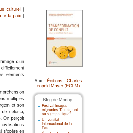
e culturel
|
our la paix
|
l’image d’un
ifficilement
les éléments
Aux
Éditions Charles
Léopold Mayer (ECLM)
compréhension
ons multiples
Blog de Modop
ngton et son
Festival Images
migrantes "Du migrant
de celui-ci,
au sujet politique"
. On perçoit
Universitat
Internacional de la
civilisations
Pau
ui s’opère en