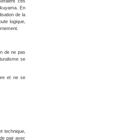
seraient ces
Fukuyama. En
isation de la
ute logique,
ernement.
ion de ne pas
turalisme se
ure et ne se
t technique,
 de pair avec