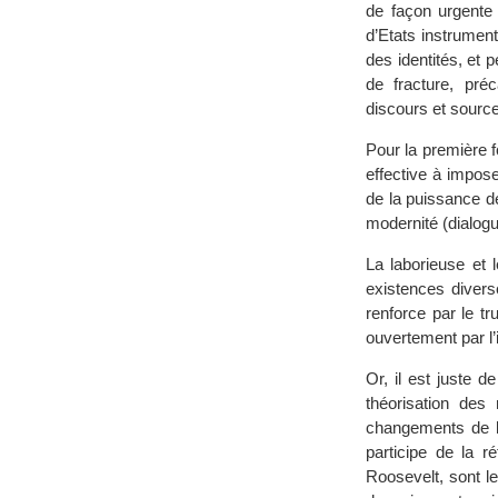
de façon urgente
d’Etats instrument
des identités, et 
de fracture, préc
discours et sources
Pour la première f
effective à impos
de la puissance dé
modernité (dialogue
La laborieuse et 
existences divers
renforce par le t
ouvertement par l’
Or, il est juste 
théorisation des
changements de l’
participe de la r
Roosevelt, sont le