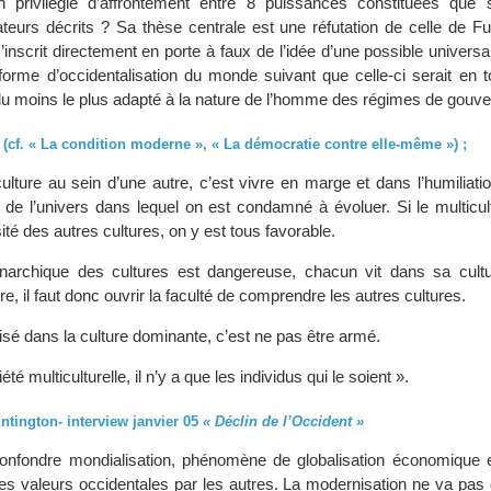
in privilégié d’affrontement entre 8 puissances constituées que 
ateurs décrits ? Sa thèse centrale est une réfutation de celle de 
s’inscrit directement en porte à faux de l’idée d’une possible universal
orme d’occidentalisation du monde suivant que celle-ci serait en to
, du moins le plus adapté à la nature de l’homme des régimes de gouv
 (cf. « La condition moderne », « La démocratie contre elle-même ») ;
ulture au sein d’une autre, c’est vivre en marge et dans l’humiliat
 de l’univers dans lequel on est condamné à évoluer. Si le multicul
ité des autres cultures, on y est tous favorable.
narchique des cultures est dangereuse, chacun vit dans sa cult
e, il faut donc ouvrir la faculté de comprendre les autres cultures.
isé dans la culture dominante, c’est ne pas être armé.
été multiculturelle, il n’y a que les individus qui le soient ».
ntington- interview janvier 05
« Déclin de l’Occident »
confondre mondialisation, phénomène de globalisation économique e
des valeurs occidentales par les autres. La modernisation ne va pas