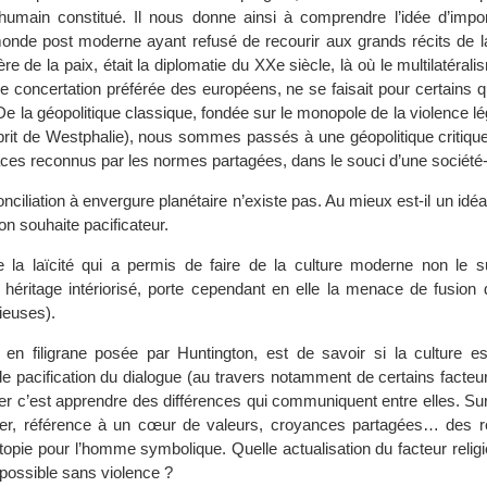
humain constitué. Il nous donne ainsi à comprendre l’idée d’impo
monde post moderne ayant refusé de recourir aux grands récits de l
re de la paix, était la diplomatie du XXe siècle, là où le multilatérali
de concertation préférée des européens, ne se faisait pour certains 
 De la géopolitique classique, fondée sur le monopole de la violence lé
prit de Westphalie), nous sommes passés à une géopolitique critique
paces reconnus par les normes partagées, dans le souci d’une sociét
nciliation à envergure planétaire n’existe pas. Au mieux est-il un idéal
’on souhaite pacificateur.
la laïcité qui a permis de faire de la culture moderne non le s
 héritage intériorisé, porte cependant en elle la menace de fusion 
gieuses).
n en filigrane posée par Huntington, est de savoir si la culture es
de pacification du dialogue (au travers notamment de certains facte
ger c’est apprendre des différences qui communiquent entre elles. Su
r, référence à un cœur de valeurs, croyances partagées… des r
topie pour l’homme symbolique. Quelle actualisation du facteur relig
possible sans violence ?