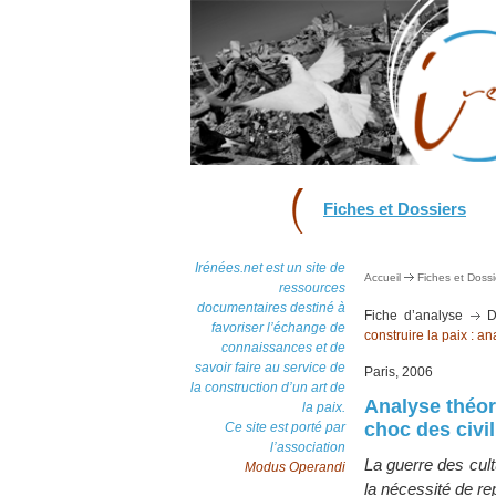
Fiches et Dossiers
Irénées.net est un site de
Accueil
Fiches et Dossi
ressources
documentaires destiné à
Fiche d’analyse
D
favoriser l’échange de
construire la paix : an
connaissances et de
savoir faire au service de
Paris, 2006
la construction d’un art de
Analyse théor
la paix.
choc des civil
Ce site est porté par
l’association
La guerre des cult
Modus Operandi
la nécessité de rep