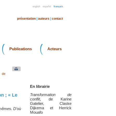
english
español
français
présentation
|
auteurs
|
contact
Publications
Acteurs
u de
En librairie
n ; « Le
Transformation de
conflit
, de Karine
Gatelier, Claske
Dijkema et Herrick
s mêmes. D’où
Mouafo