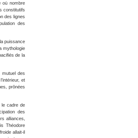
ue où nombre
 constitutifs
on des lignes
pulation des
 la puissance
a mythologie
acifiés de la
t mutuel des
intérieur, et
ues, prônées
 le cadre de
cipation des
rs alliances,
uis Théodore
ide allait-il