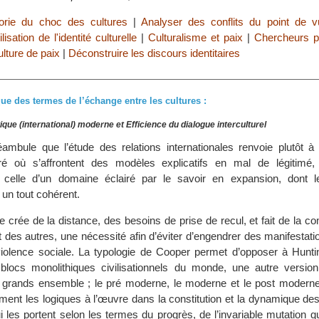
orie du choc des cultures
|
Analyser des conflits du point de vu
lisation de l'identité culturelle
|
Culturalisme et paix
|
Chercheurs p
lture de paix
|
Déconstruire les discours identitaires
ue des termes de l’échange entre les cultures :
ique (international) moderne et Efficience du dialogue interculturel
mbule que l’étude des relations internationales renvoie plutôt à 
é où s’affrontent des modèles explicatifs en mal de légitimé, d
’à celle d’un domaine éclairé par le savoir en expansion, dont 
 un tout cohérent.
 crée de la distance, des besoins de prise de recul, et fait de la 
et des autres, une nécessité afin d’éviter d’engendrer des manifestati
violence sociale. La typologie de Cooper permet d’opposer à Hunti
locs monolithiques civilisationnels du monde, une autre version 
 grands ensemble ; le pré moderne, le moderne et le post moderne
ement les logiques à l’œuvre dans la constitution et la dynamique des 
i les portent selon les termes du progrès, de l’invariable mutation q