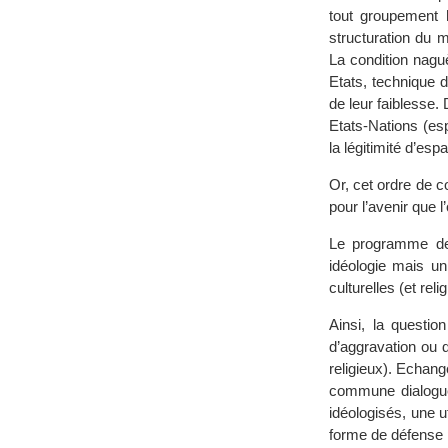
tout groupement 
structuration du 
La condition naguè
Etats, technique 
de leur faiblesse.
Etats-Nations (es
la légitimité d’es
Or, cet ordre de co
pour l’avenir que l
Le programme de 
idéologie mais un
culturelles (et reli
Ainsi, la questio
d’aggravation ou 
religieux). Echan
commune dialogue
idéologisés, une u
forme de défense 