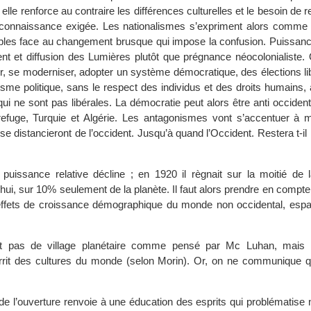
, elle renforce au contraire les différences culturelles et le besoin de 
reconnaissance exigée. Les nationalismes s’expriment alors comme
stables face au changement brusque qui impose la confusion. Puissanc
nt et diffusion des Lumières plutôt que prégnance néocolonialiste. 
r, se moderniser, adopter un système démocratique, des élections li
lisme politique, sans le respect des individus et des droits humains, a
i ne sont pas libérales. La démocratie peut alors être anti occident
 refuge, Turquie et Algérie. Les antagonismes vont s’accentuer à 
se distancieront de l’occident. Jusqu’à quand l’Occident. Restera t-il l
puissance relative décline ; en 1920 il règnait sur la moitié de l
hui, sur 10% seulement de la planète. Il faut alors prendre en compte
effets de croissance démographique du monde non occidental, espag
rait pas de village planétaire comme pensé par Mc Luhan, mais
urrit des cultures du monde (selon Morin). Or, on ne communique 
de l’ouverture renvoie à une éducation des esprits qui problématise