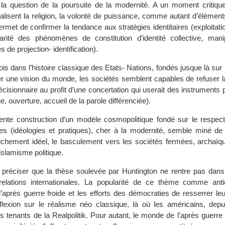
 la question de la poursuite de la modernité. A un moment critiq
alisent la religion, la volonté de puissance, comme autant d’éléments
permet de confirmer la tendance aux stratégies identitaires (exploitati
arité des phénomènes de constitution d’identité collective, mani
 de projection- identification).
ois dans l’histoire classique des Etats- Nations, fondés jusque là sur
er une vision du monde, les sociétés semblent capables de refuser l
cisionnaire au profit d’une concertation qui userait des instruments p
, ouverture, accueil de la parole différenciée).
lente construction d’un modèle cosmopolitique fondé sur le respec
es (idéologies et pratiques), cher à la modernité, semble miné de l’
ruchement idéel, le basculement vers les sociétés fermées, archaïq
islamisme politique.
de préciser que la thèse soulevée par Huntington ne rentre pas dans
 relations internationales. La popularité de ce thème comme anti
après guerre froide et les efforts des démocraties de resserrer leu
éflexion sur le réalisme néo classique, là où les américains, dep
s tenants de la Realpolitik. Pour autant, le monde de l’après guerre fro