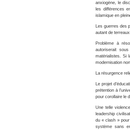
anxiogène, le disco
les différences e
islamique en plein
Les guerres des p
autant de terreaux
Problème à réso
autoriserait sou
matérialistes. Si
modernisation non
La résurgence reli
Le projet d’éducat
prétention à l’un
pour corollaire le d
Une telle violence
leadership civilisa
du « clash » pour
système sans en 