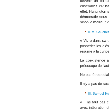
devenir un terra
ensembles civilis
effet, Huntington 
démocratie sous f
sinon le meilleur
II. M. Gauchet
« Vivre dans sa c
posséder les clés
résume à la curios
La coexistence a
préoccupe de l’autr
Ne pas être social
Il n’y a pas de soci
III. Samuel Hu
« Il ne faut pas 
avec intégration 