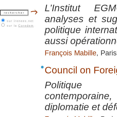
L’Institut E
analyses et su
sur irenees.net
sur la
Coredem
politique interna
aussi opérationn
François Mabille
, Pari
Council on Fore
Politique 
contemporai
diplomatie et dé