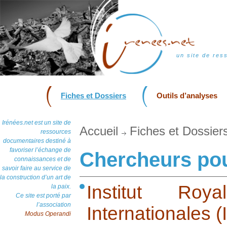
un site de res
Fiches et Dossiers
Outils d’analyses
Irénées.net est un site de
Accueil
Fiches et Dossier
ressources
documentaires destiné à
favoriser l’échange de
Chercheurs pou
connaissances et de
savoir faire au service de
la construction d’un art de
Institut Roy
la paix.
Ce site est porté par
l’association
Internationales
Modus Operandi