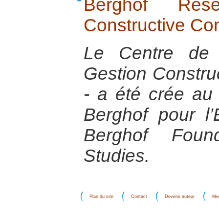
Berghof Res
Constructive Co
Le Centre de 
Gestion Construc
- a été crée au
Berghof pour l’
Berghof Found
Studies.
Plan du site
Contact
Devenir auteur
Men