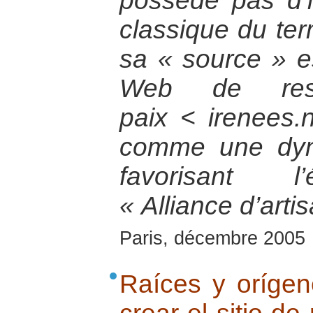
possède pas d’i
classique du ter
sa « source » est
Web de res
paix < irenees.n
comme une dyn
favorisant l
« Alliance d’arti
Paris, décembre 2005
Raíces y orígene