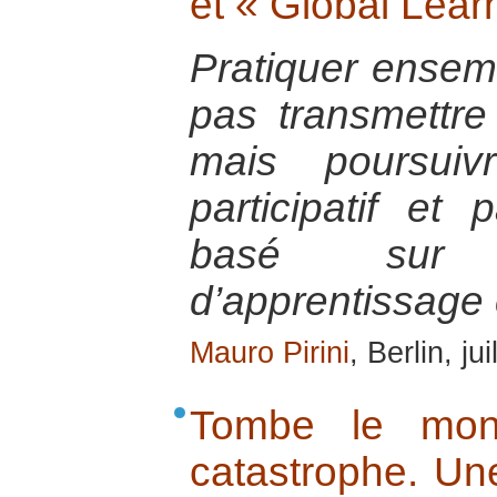
et « Global Learn
Pratiquer ensemb
pas transmettre 
mais poursui
participatif et
basé sur 
d’apprentissage 
Mauro Pirini
, Berlin, ju
Tombe le mon
catastrophe. Un