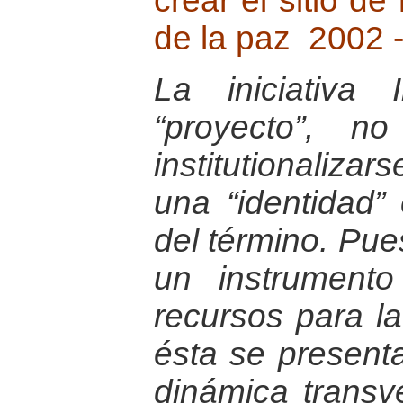
crear el sitio de
de la paz 2002 
La iniciativa
“proyecto”, n
institutionaliza
una “identidad” 
del término. Pue
un instrument
recursos para la
ésta se presen
dinámica transv