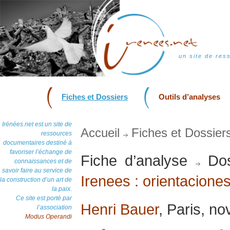
un site de res
Fiches et Dossiers
Outils d’analyses
Irénées.net est un site de
Accueil
Fiches et Dossier
ressources
documentaires destiné à
favoriser l’échange de
Fiche d’analyse
Dos
connaissances et de
savoir faire au service de
Irenees : orientacione
la construction d’un art de
la paix.
Ce site est porté par
Henri Bauer
, Paris, n
l’association
Modus Operandi