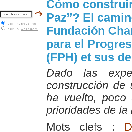
Cómo construir
Paz”? El camin
sur irenees.net
Fundación Cha
sur la
Coredem
para el Progre
(FPH) et sus de
Dado las exper
construcción de 
ha vuelto, poco
prioridades de la
Mots clefs :
D