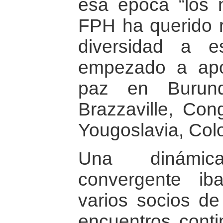
esa época “los n
FPH ha querido 
diversidad a e
empezado a apoy
paz en Burund
Brazzaville, Con
Yougoslavia, Col
Una dinámic
convergente ib
varios socios d
encuentros conti