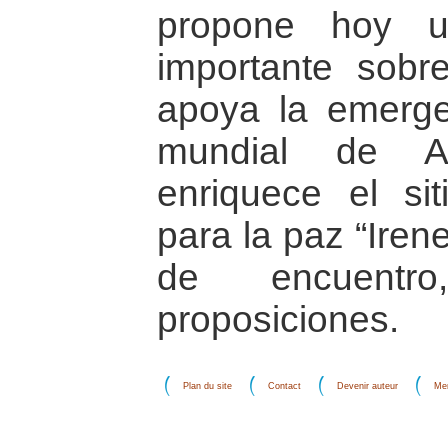
propone hoy un
importante sobr
apoya la emerge
mundial de A
enriquece el si
para la paz “Ire
de encuentro
proposiciones.
Plan du site
Contact
Devenir auteur
Men