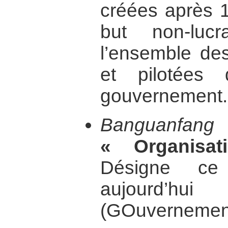
créées après 1
but non-luc
l’ensemble de
et pilotées 
gouvernement.
Banguanfa
« Organisati
Désigne ce
aujourd’h
(GOuvernemen