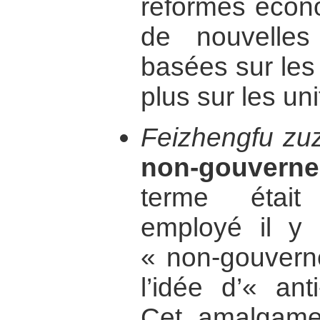
réformes écono
de nouvelles 
basées sur le
plus sur les uni
Feizhengfu zu
non-gouvern
terme était
employé il y
« non-gouvern
l’idée d’« ant
Cet amalgame 