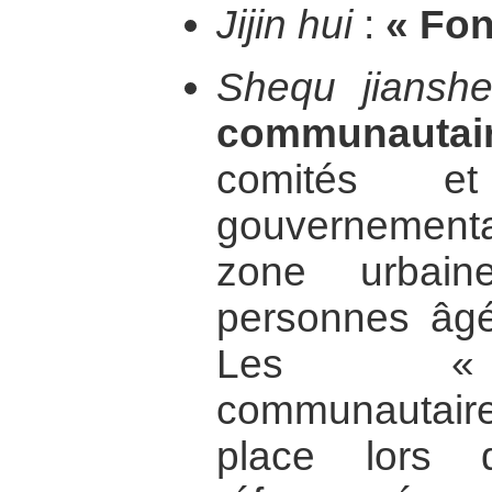
Jijin hui
:
« Fon
Shequ jiansh
communautai
comités e
gouvernemen
zone urbai
personnes âgé
Les « c
communautaire
place lors 