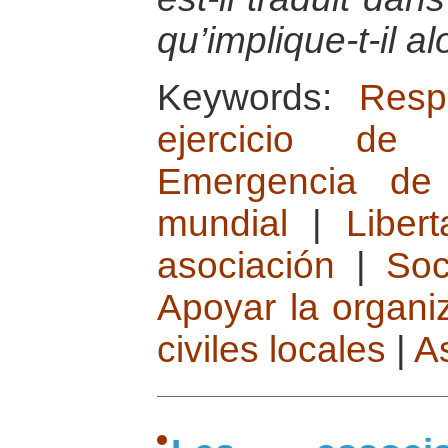
qu’implique-t-il al
Keywords:
Resp
ejercicio de 
Emergencia de 
mundial
|
Liber
asociación
|
Soc
Apoyar la organi
civiles locales
|
A