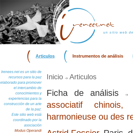
un sitio web d
Articulos
Instrumentos de análisis
Irenees.net es un sitio de
Inicio
Articulos
recursos para la paz
elaborado para promover
el intercambio de
Ficha de análisis
conocimientos y
experiencias para la
associatif chinoi
construcción de un arte
de la paz.
harmonieuse ou des re
Este sitio web está
coordinado por la
asociación
Astrid Fossier
, Paris,
Modus Operandi