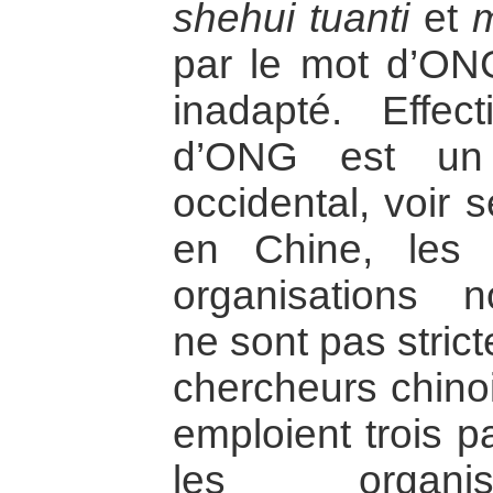
shehui tuanti
et
m
par le mot d’ONG
inadapté. Effec
d’ONG est un 
occidental, voir 
en Chine, les c
organisations n
ne sont pas stric
chercheurs chinoi
emploient trois p
les organis