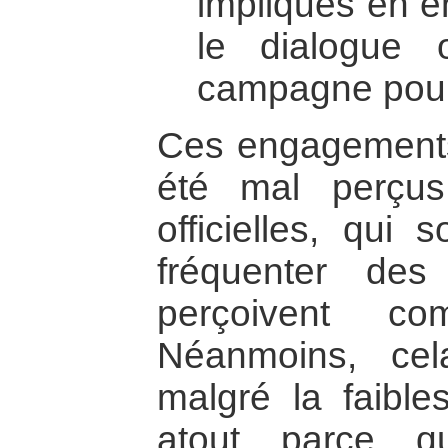
impliqués en e
le dialogue 
campagne pour l
Ces engagements 
été mal perçus
officielles, qui
fréquenter des
perçoivent co
Néanmoins, ce
malgré la faibl
atout parce q