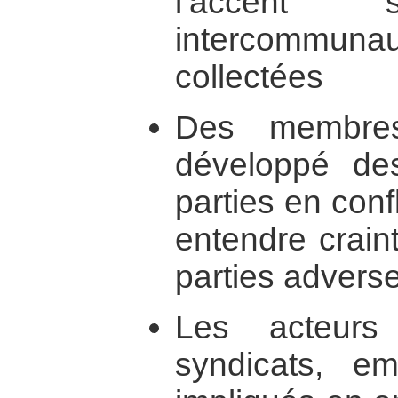
l’accent
intercommu
collectées
Des membres
développé de
parties en confl
entendre craint
parties advers
Les acteurs 
syndicats, e