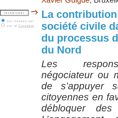
La contribution
sur irenees.net
société civile 
sur la
Coredem
du processus d
du Nord
Les responsa
négociateur ou m
de s’appuyer su
citoyennes en fa
débloquer des si