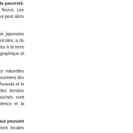
 la pauvreté
.
 fleuve. Les
i peut alors
ie japonaise
icoles, a du
ès à la terre
ographique et
s naturelles
eurtriers liés
 Rwanda et le
des terrains
ouchés, sont
olence et la
caux pouvant
ions locales