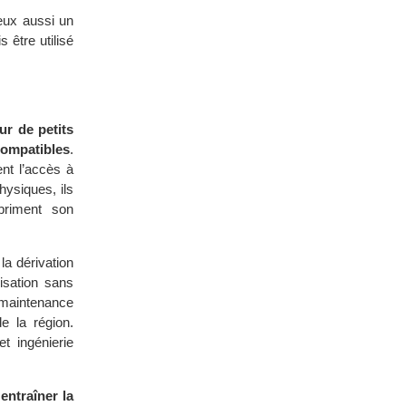
 eux aussi un
 être utilisé
ur de petits
compatibles
.
ent l’accès à
hysiques, ils
briment son
la dérivation
lisation sans
a maintenance
e la région.
et ingénierie
entraîner la