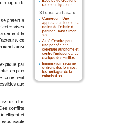
Écoutes de créations
accompagne de
radio et migrations
3 fiches au hasard :
Cameroun : Une
 se prêtent à
approche critique de la
entreprises
notion de l’ethnie à
partir de Baba Simon
oncernant la
3/3
’acteurs, ce
Aimé Césaire pour
une pensée anti-
euvent ainsi
coloniale autonome et
contre l’indépendance
étatique des Antilles
Immigration, racisme
’explique par
et droits des femmes:
plus en plus
les héritages de la
colonisation
environnement
cessibles aux
s issues d’un
Ces conflits
ntelligent et
 responsable