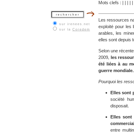
Mots clefs :
|
|
|
|
Les ressources na
sur irenees.net
exploité pour les 
sur la
Coredem
arables, les mine
elles sont depuis t
Selon une récente
2009,
les ressour
été liées à au m
guerre mondiale.
Pourquoi les resso
Elles sont
société hu
disposait.
Elles sont
commercial
entre multi