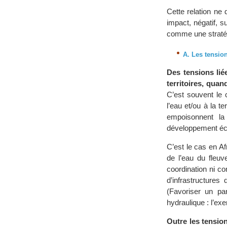
Cette relation ne
impact, négatif, s
comme une stratégi
A. Les tensio
Des tensions liée
territoires, quan
C’est souvent le 
l’eau et/ou à la t
empoisonnent la
développement é
C’est le cas en Af
de l’eau du fleuv
coordination ni c
d’infrastructures
(Favoriser un par
hydraulique : l’ex
Outre les tension