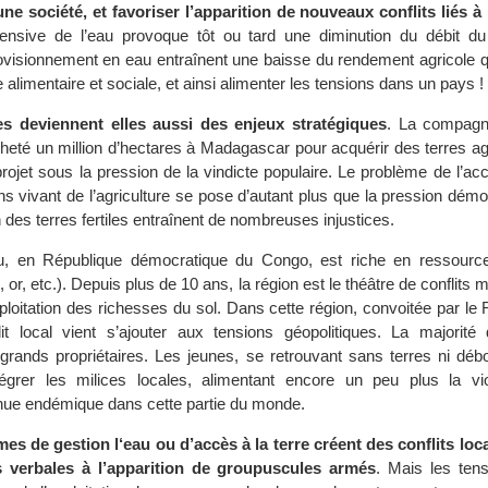
ne société, et favoriser l’apparition de nouveaux conflits liés à
ntensive de l’eau provoque tôt ou tard une diminution du débit du
visionnement en eau entraînent une baisse du rendement agricole qu
 alimentaire et sociale, et ainsi alimenter les tensions dans un pays !
es deviennent elles aussi des enjeux stratégiques
. La compagn
eté un million d’hectares à Madagascar pour acquérir des terres agr
projet sous la pression de la vindicte populaire. Le problème de l’acc
ns vivant de l’agriculture se pose d’autant plus que la pression dém
on des terres fertiles entraînent de nombreuses injustices.
u, en République démocratique du Congo, est riche en ressource
n, or, etc.). Depuis plus de 10 ans, la région est le théâtre de conflits m
xploitation des richesses du sol. Dans cette région, convoitée par le
it local vient s’ajouter aux tensions géopolitiques. La majorité 
grands propriétaires. Les jeunes, se retrouvant sans terres ni déb
ntégrer les milices locales, alimentant encore un peu plus la vi
ue endémique dans cette partie du monde.
mes de gestion l‘eau ou d’accès à la terre créent des conflits lo
s verbales à l’apparition de groupuscules armés
. Mais les tens