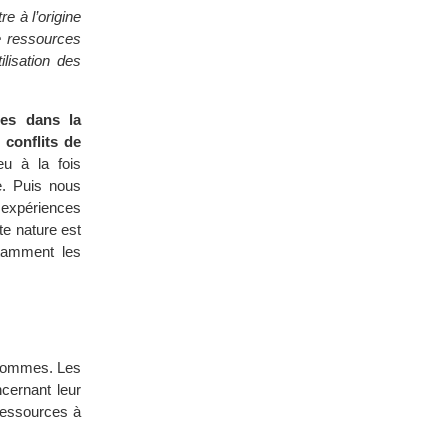
e à l’origine
e ressources
ilisation des
les dans la
 conflits de
eu à la fois
e. Puis nous
expériences
te nature est
otamment les
s hommes. Les
cernant leur
s ressources à