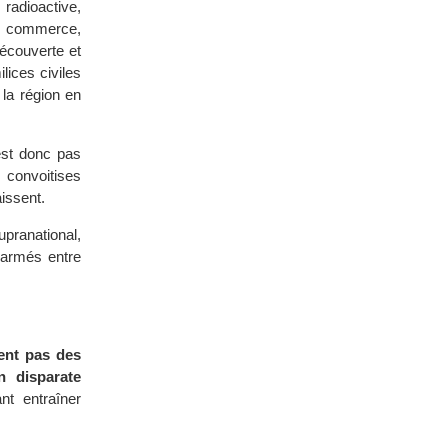
radioactive,
ce commerce,
écouverte et
lices civiles
 la région en
est donc pas
 convoitises
issent.
pranational,
 armés entre
ent pas des
n disparate
t entraîner