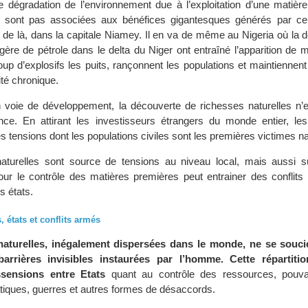
 dégradation de l’environnement due à l’exploitation d’une matière 
ne sont pas associées aux bénéfices gigantesques générés par 
de là, dans la capitale Niamey. Il en va de même au Nigeria où la d
angère de pétrole dans le delta du Niger ont entraîné l’apparition de mi
oup d’explosifs les puits, rançonnent les populations et maintiennent
ité chronique.
 voie de développement, la découverte de richesses naturelles n’
ce. En attirant les investisseurs étrangers du monde entier, les
s tensions dont les populations civiles sont les premières victimes na
aturelles sont source de tensions au niveau local, mais aussi su
pour le contrôle des matières premières peut entrainer des conflits
s états.
 états et conflits armés
naturelles, inégalement dispersées dans le monde, ne se souci
barrières invisibles instaurées par l’homme. Cette répartitio
ssensions entre Etats
quant au contrôle des ressources, pouvan
tiques, guerres et autres formes de désaccords.