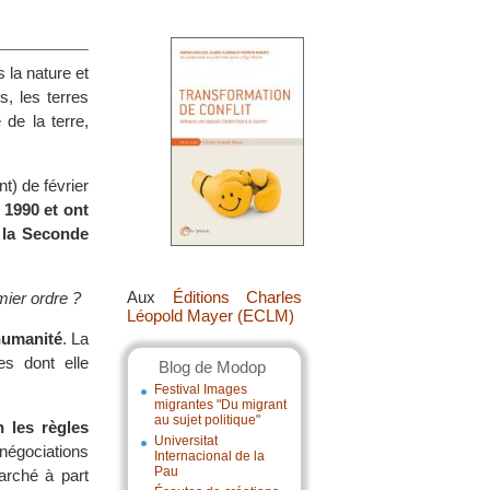
 la nature et
s, les terres
 de la terre,
) de février
 1990 et ont
e la Seconde
Aux
Éditions Charles
mier ordre ?
Léopold Mayer (ECLM)
humanité
. La
es dont elle
Blog de Modop
Festival Images
migrantes "Du migrant
au sujet politique"
n les règles
Universitat
négociations
Internacional de la
Pau
arché à part