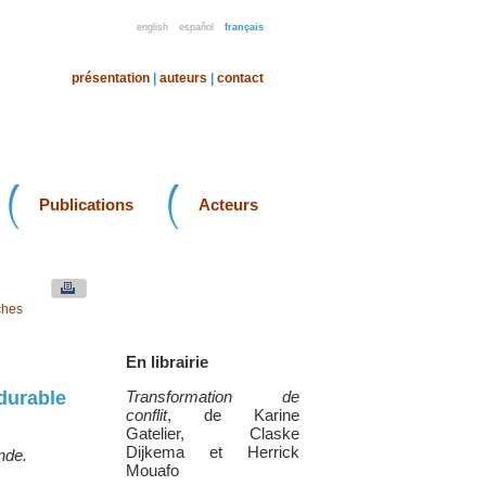
english
español
français
présentation
|
auteurs
|
contact
Publications
Acteurs
ches
En librairie
 durable
Transformation de
conflit
, de Karine
Gatelier, Claske
Dijkema et Herrick
nde.
Mouafo