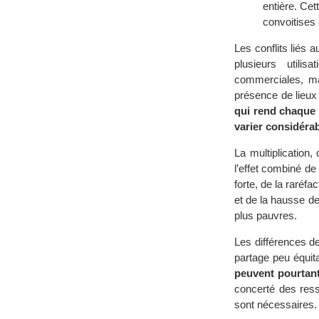
entière. Cet
convoitises 
Les conflits liés
plusieurs utilis
commerciales, mai
présence de lieux
qui rend chaque c
varier considéra
La multiplication,
l’effet combiné d
forte, de la raréf
et de la hausse d
plus pauvres.
Les différences de
partage peu équita
peuvent pourtant 
concerté des ress
sont nécessaires.