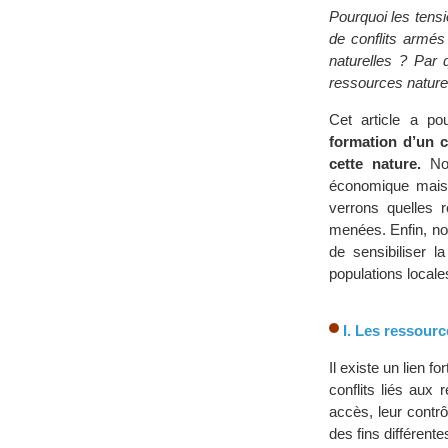
Pourquoi les tensi
de conflits armés
naturelles ? Par q
ressources nature
Cet article a po
formation d’un c
cette nature.
Nou
économique mais 
verrons quelles 
menées. Enfin, nou
de sensibiliser 
populations locale
I. Les ressourc
Il existe un lien f
conflits liés aux
accès, leur contrôl
des fins différent