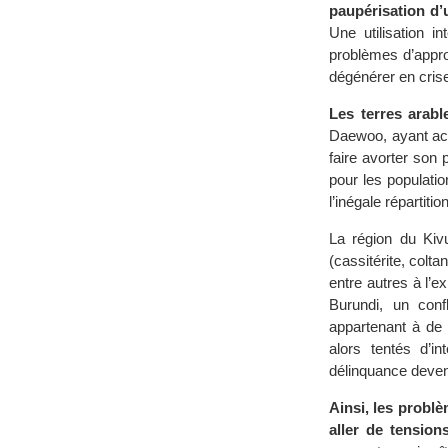
paupérisation d’u
Une utilisation i
problèmes d’appro
dégénérer en crise
Les terres arabl
Daewoo, ayant ach
faire avorter son 
pour les populatio
l’inégale répartiti
La région du Kiv
(cassitérite, colta
entre autres à l’e
Burundi, un confl
appartenant à de 
alors tentés d’i
délinquance deven
Ainsi, les problè
aller de tension