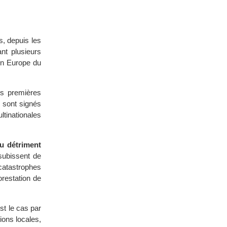
s, depuis les
nt plusieurs
 en Europe du
es premières
s sont signés
tinationales
u détriment
subissent de
catastrophes
orestation de
est le cas par
ions locales,