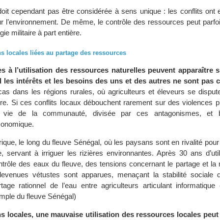
 doit cependant pas être considérée à sens unique : les conflits ont
ur l’environnement. De même, le contrôle des ressources peut parfois
e militaire à part entière.
ns locales liées au partage des ressources
s à l’utilisation des ressources naturelles peuvent apparaître s
d les intérêts et les besoins des uns et des autres ne sont pas 
cas dans les régions rurales, où agriculteurs et éleveurs se disput
erre. Si ces conflits locaux débouchent rarement sur des violences p
 vie de la communauté, divisée par ces antagonismes, et 
conomique.
rique, le long du fleuve Sénégal, où les paysans sont en rivalité pour 
e, servant à irriguer les rizières environnantes. Après 30 ans d’uti
ontrôle des eaux du fleuve, des tensions concernant le partage et l
 devenues vétustes sont apparues, menaçant la stabilité sociale d
tage rationnel de l’eau entre agriculteurs articulant informatique 
emple du fleuve Sénégal)
s locales, une mauvaise utilisation des ressources locales peut 