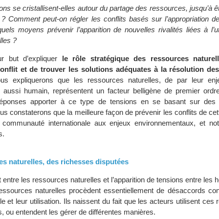
ons se cristallisent-elles autour du partage des ressources, jusqu’à êtr
 ? Comment peut-on régler les conflits basés sur l’appropriation d
uels moyens prévenir l’apparition de nouvelles rivalités liées à l’ut
lles ?
ur but d’expliquer
le rôle stratégique des ressources naturel
onflit et de trouver les solutions adéquates à la résolution des
s expliquerons que les ressources naturelles, de par leur enj
aussi humain, représentent un facteur belligène de premier ordr
réponses apporter à ce type de tensions en se basant sur des 
s constaterons que la meilleure façon de prévenir les conflits de cet
la communauté internationale aux enjeux environnementaux, et n
s.
es naturelles, des richesses disputées
ort entre les ressources naturelles et l’apparition de tensions entre le
 ressources naturelles procèdent essentiellement de désaccords con
e et leur utilisation. Ils naissent du fait que les acteurs utilisent ce
es, ou entendent les gérer de différentes manières.