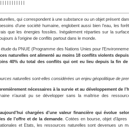
|
|
|
|
|
|
|
|
|
|
|
|
turelles, qui correspondent à une substance ou un objet présent dans
besoins d’une société humaine, englobent aussi bien l’eau, les forêt
rais que les énergies fossiles. Inégalement réparties sur la surface
oujours à l’origine de conflits partout dans le monde.
 étude du PNUE (Programme des Nations Unies pour l’Environnement
ces naturelles ont alimenté au moins 18 conflits violents depuis
oins 40% du total des conflits qui ont eu lieu depuis la fin d
urces naturelles sont-elles considérées un enjeu géopolitique de pre
 premièrement nécessaires à la survie et au développement de l’
maine n’aurait pu se développer sans la maîtrise des ressourc
 aujourd’hui chargées d’une valeur financière qui évolue selo
es de l’offre et de la demande
. Cotées en bourse, objet d’âpres 
nationales et Etats, les ressources naturelles sont devenues un m