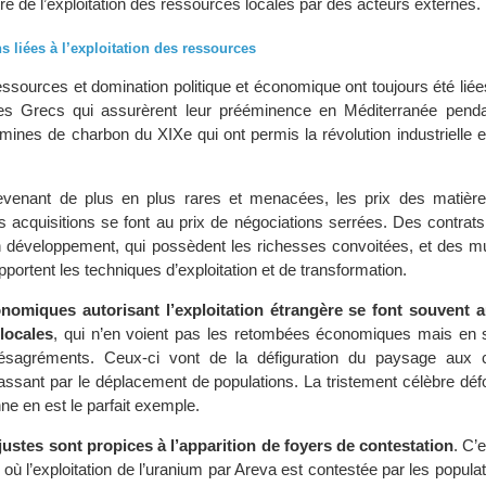
re de l’exploitation des ressources locales par des acteurs externes.
s liées à l’exploitation des ressources
essources et domination politique et économique ont toujours été liée
es Grecs qui assurèrent leur prééminence en Méditerranée penda
 mines de charbon du XIXe qui ont permis la révolution industrielle
devenant de plus en plus rares et menacées, les prix des matièr
rs acquisitions se font au prix de négociations serrées. Des contrat
 développement, qui possèdent les richesses convoitées, et des mul
pportent les techniques d’exploitation et de transformation.
omiques autorisant l’exploitation étrangère se font souvent a
locales
, qui n’en voient pas les retombées économiques mais en 
désagréments. Ceux-ci vont de la défiguration du paysage aux 
assant par le déplacement de populations. La tristement célèbre déf
ne en est le parfait exemple.
justes sont propices à l’apparition de foyers de contestation
. C’
où l’exploitation de l’uranium par Areva est contestée par les populat