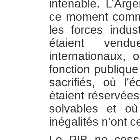
intenable. L’Arge
ce moment comm
les forces indust
étaient vend
internationaux, 
fonction publiqu
sacrifiés, où l’
étaient réservée
solvables et où
inégalités n’ont c
Le PIB ne cess