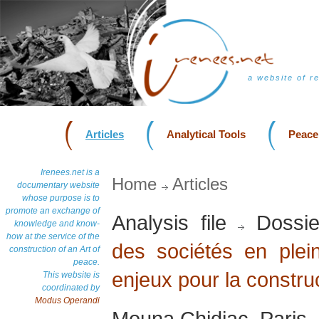
a website of r
Articles
Analytical Tools
Peace
Irenees.net is a
Home
Articles
documentary website
whose purpose is to
promote an exchange of
Analysis file
Dossie
knowledge and know-
how at the service of the
des sociétés en plei
construction of an Art of
peace.
enjeux pour la constru
This website is
coordinated by
Modus Operandi
Mouna Chidiac, Paris,