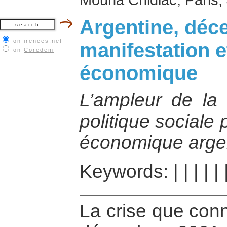
Argentine, déc
on irenees.net
manifestation et
on
Coredem
économique
L’ampleur de la 
politique sociale
économique argen
Keywords:
|
|
|
|
|
La crise que conn