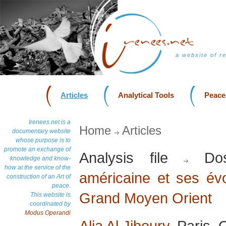
a website of r
Articles
Analytical Tools
Peace
Irenees.net is a
Home
Articles
documentary website
whose purpose is to
promote an exchange of
Analysis file
Dos
knowledge and know-
how at the service of the
américaine et ses évo
construction of an Art of
peace.
Grand Moyen Orient
This website is
coordinated by
Modus Operandi
Alia Al Jiboury
, Paris,