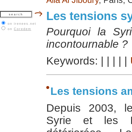
Les tensions s
on irenees.net
Pourquoi la Syri
on
Coredem
incontournable ?
Keywords:
|
|
|
|
|
Les tensions a
Depuis 2003, le
Syrie et les 