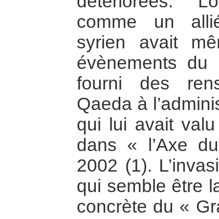
détériorées. L
comme un alli
syrien avait m
évènements du 
fourni des ren
Qaeda à l’adminis
qui lui avait val
dans « l’Axe d
2002 (1). L’invas
qui semble être l
concrète du « Gr