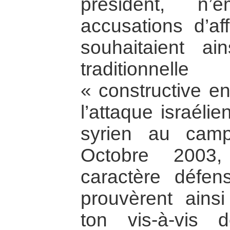
président, n
accusations d’af
souhaitaient ai
traditionnel
« constructive e
l’attaque israélie
syrien au camp
Octobre 2003,
caractère défen
prouvèrent ains
ton vis-à-vis