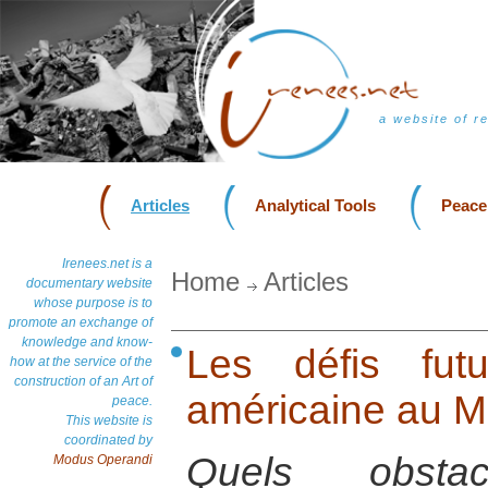
a website of r
Articles
Analytical Tools
Peace
Irenees.net is a
Home
Articles
documentary website
whose purpose is to
promote an exchange of
knowledge and know-
Les défis fut
how at the service of the
construction of an Art of
américaine au M
peace.
This website is
coordinated by
Quels obstac
Modus Operandi