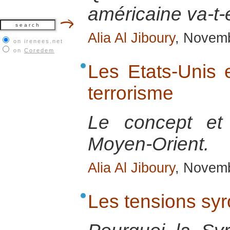
américaine va-t-e
Alia Al Jiboury
, Novem
on irenees.net
on
Coredem
Les Etats-Unis e
terrorisme
Le concept et
Moyen-Orient.
Alia Al Jiboury
, Novem
Les tensions sy