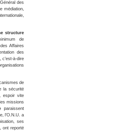
e Général des
e médiation,
ternationale,
e structure
minimum de
 des Affaires
entation des
 c’est-à-dire
organisations
mécanismes de
la sécurité
 espoir vite
des missions
e
paraissent
e, l’O.N.U. a
nisation, ses
 ont reporté