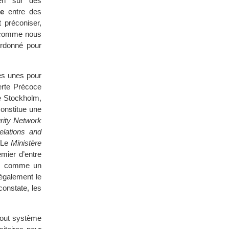
ien sûr des
ie
entre des
 préconiser,
c comme nous
ordonné pour
es unes pour
erte Précoce
e Stockholm,
constitue une
urity Network
elations and
. Le
Ministère
mier d’entre
hui comme un
également le
constate, les
 tout système