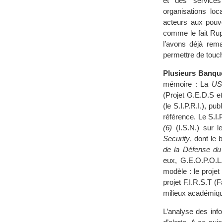
et des services
organisations loc
acteurs aux pouvo
comme le fait Rup
l’avons déjà rem
permettre de touch
Plusieurs Banque
mémoire : La
US
(Projet G.E.D.S e
(le S.I.P.R.I.), p
référence. Le S.I.
(6)
(I.S.N.) sur l
Security
, dont le
de la Défense d
eux, G.E.O.P.O.L
modèle : le projet
projet F.I.R.S.T 
milieux académiq
L’analyse des inf