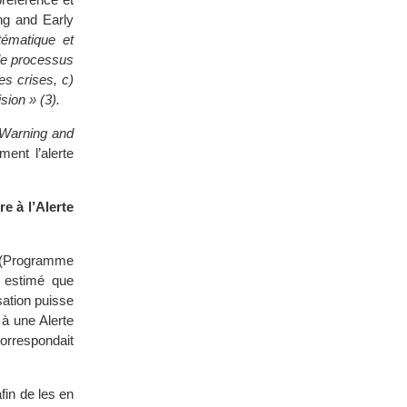
ng and Early
tématique et
 le processus
es crises, c)
sion » (3).
 Warning and
ent l’alerte
re à l’Alerte
(Programme
a estimé que
sation puisse
 à une Alerte
orrespondait
fin de les en