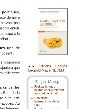
politiques,
ette dernière
e ne vont pas
stinguent-ils
articipe à la
débat.
ques uns de
mposent :
es disposent
Aux
Éditions Charles
 ajoutera que
Léopold Mayer (ECLM)
availlé cette
Blog de Modop
Festival Images
ation par les
migrantes "Du migrant
s Bas, de la
au sujet politique"
ère autour de
Universitat
Internacional de la
pratiques. Au
Pau
lus fréquent,