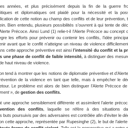
es années, et plus précisément depuis la fin de la guerre fro
tiques et diplomatiques ont plaidé pour la nécessité et la possi
lication de cette notion au champ des conflits et de leur prévention, t
ein. Bien entendu, plusieurs possibilités s’ouvrent à qui tente de déc
d’Alerte Précoce. Ainsi Lund (1) relie-t-il l’Alerte Précoce au concept 
gre les efforts pour prévenir ou contenir les conflits, l’idée principal
nir avant que le conflit n’atteigne un niveau de violence difficilemen
dans cette approche préventive est ainsi
l’intensité du conflit et la 
 une phase de conflit de faible intensité,
à distinguer des mesur
de haut niveau de violence.
ion tend à montrer que les notions de diplomatie préventive et d’Aler
révention de la violence en tant que telle, mais à empêcher le d
retour. Le problème est alors de bien distinguer l’Alerte Précoce de
ement »
, de
gestion des conflits.
t une approche sensiblement différente et assimilent l’alerte précoc
vention des conflits
, laquelle se réfère à des situations da
des buts poursuivis par des adversaires est contrôlée afin d’éviter le 
lon cette approche, représentée par Rupesinghe (2), le but de l’alert
toute forme de conflit violent
. Telle est la perspective qui a notre 