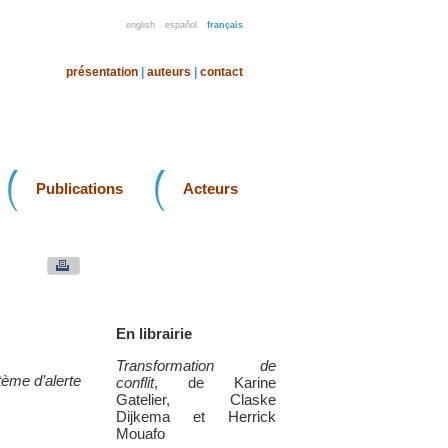
english
español
français
présentation
|
auteurs
|
contact
Publications
Acteurs
En librairie
Transformation de
tème d’alerte
conflit
, de Karine
Gatelier, Claske
Dijkema et Herrick
Mouafo