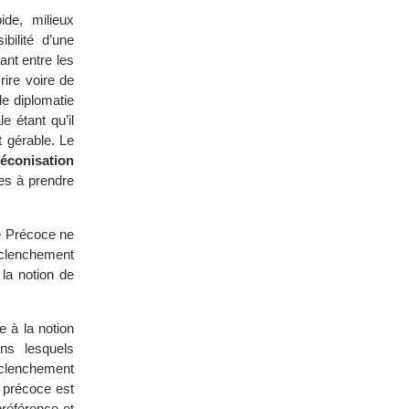
ide, milieux
bilité d’une
ant entre les
rire voire de
de diplomatie
e étant qu’il
t gérable. Le
préconisation
es à prendre
te Précoce ne
éclenchement
 la notion de
e à la notion
ns lesquels
déclenchement
e précoce est
préférence et