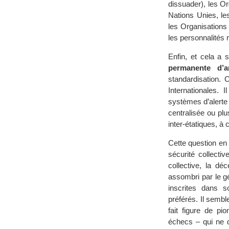
dissuader), les O
Nations Unies, le
les Organisations 
les personnalités 
Enfin, et cela a s
permanente d’
standardisation. 
Internationales.
systèmes d’alerte 
centralisée ou pl
inter-étatiques, 
Cette question en
sécurité collectiv
collective, la dé
assombri par le g
inscrites dans 
préférés. Il semb
fait figure de pi
échecs – qui ne d