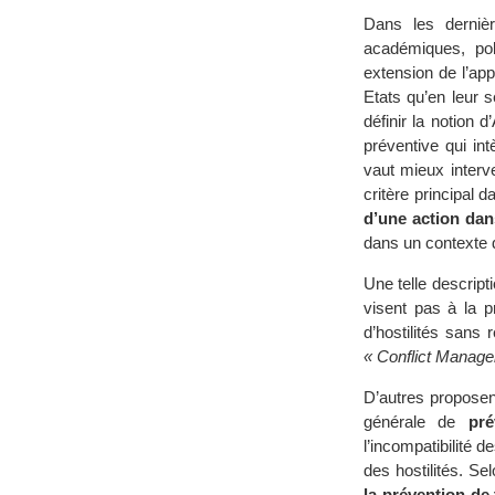
Dans les dernièr
académiques, poli
extension de l’app
Etats qu’en leur s
définir la notion 
préventive qui intè
vaut mieux interve
critère principal 
d’une action dans
dans un contexte 
Une telle descript
visent pas à la p
d’hostilités sans 
« Conflict Manag
D’autres proposen
générale de
pré
l’incompatibilité 
des hostilités. Se
la prévention de 