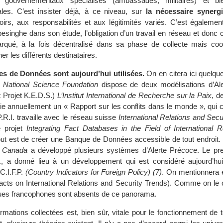
 gouvernementaux spécialisés (ambassades, militaires) et b
ales. C’est insister déjà, à ce niveau, sur
la nécessaire synerg
irs, aux responsabilités et aux légitimités variés. C’est également
esinghe dans son étude, l’obligation d’un travail en réseau et don
arqué, à la fois décentralisé dans sa phase de collecte mais co
er les différents destinataires.
s de Données sont aujourd’hui utilisées.
On en citera ici quelqu
 National Science Foundation
dispose de deux modélisations d’Al
t Projet K.E.D.S.)
L’Institut International de Recherche sur la Paix
, d
ublie annuellement un « Rapport sur les conflits dans le monde », qui 
P.R.I. travaille avec le réseau suisse
International Relations and Sec
e projet
Integrating Fact Databases in the Field of International R
 but est de créer une Banque de Données accessible de tout endroit
u Canada
a développé plusieurs systèmes d’Alerte Précoce. Le pre
., a donné lieu à un développement qui est considéré aujourd’
 C.I.F.P.
(Country Indicators for Foreign Policy) (7)
. On mentionnera 
(Facts on International Relations and Security Trends). Comme on le 
ues francophones sont absents de ce panorama.
ormations collectées est, bien sûr, vitale pour le fonctionnement de