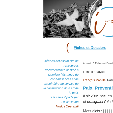
Fiches et Dossiers
Irénées.net est un site de
Accueil
Fiches et Dossi
ressources
documentaires destiné à
Fiche d’analyse
favoriser l’échange de
connaissances et de
François Mabille
, Par
savoir faire au service de
Paix, Préventi
la construction d’un art de
la paix.
Il n’existe pas, e
Ce site est porté par
et pratiquant l’ale
l’association
Modus Operandi
Mots clefs :
|
|
|
|
|