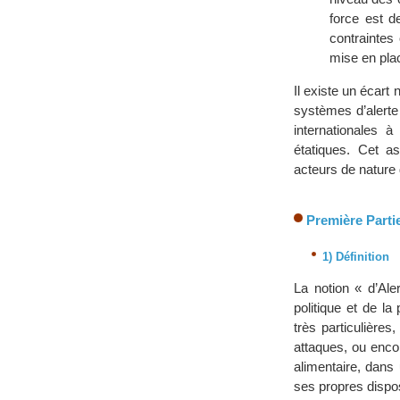
force est d
contraintes
mise en place
Il existe un écart
systèmes d’alerte
internationales à
étatiques. Cet a
acteurs de nature 
Première Partie
1) Définition
La notion « d’Ale
politique et de l
très particulière
attaques, ou enco
alimentaire, dans
ses propres dispos