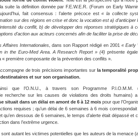
 la suite la définition donnée par F.E.W.E.R. (Forum on Early Warni
jourd’hui, fait consensus : l’alerte précoce est
« la collecte sys
ormation sur des régions en crise et donc la vocation est a) d’anticiper
intensité du conflit, b) de développer des réponses stratégiques à c
ptions d’action aux acteurs concernés afin de faciliter la prise de déci
es Affaires Internationales
, dans son Rapport rédigé en 2001
« Early
ion in the Euro-Med Area. A Research Report » (4)
présente égalem
« première composante de la prévention des conflits ».
s’accompagne de trois précisions importantes sur
la temporalité prop
destinataires et sur son organisation.
ainsi que l’O.N.U., à travers son Programme P.I.O.M.M. 
e de recherche sur les causes de violations des droits humains) 
se situait dans un délai en amont de 6 à 12 mois
pour que l’Organi
actions requises ; qu’un délai de 6 semaines à 6 mois correspondait
t qu’en dessous de 6 semaines, le temps d’alerte était dépassé et c
action dans l’extrême urgence.
s
sont autant les victimes potentielles que les auteurs de la menace (a