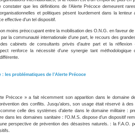
e constater que les définitions de l’Alerte Précoce demeurent rares
 organisationnelles et politiques pèsent lourdement dans la lenteur
 effective d’un tel dispositif.
 non moins préoccupant entre la mobilisation des O.N.G. en faveur de 
 par la communauté internationale d’une part, le recours des grande
 des cabinets de consultants privés d’autre part et la réflexion
spect renforce la nécessité d’une synergie tant méthodologique 
différente.
 : les problématiques de l’Alerte Précoce
rte Précoce » a fait récemment son apparition dans le domaine de
a prévention des conflits. Jusqu’alors, son usage était réservé à de
s, comme celle des systèmes d’alerte dans le domaine militaire : pr
re dans les domaines sanitaire : l’O.M.S. dispose d’un dispositif re
 une perspective de prévention des désastres naturels. : la F.A.O. 
itifs.