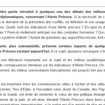
ère partie introduit à quelques uns des débats des milieux 
iplomatiques, concernant l’Alerte Précoce.
Si la nécessité de c
 le domaine de la prévention des conflits, sa définition et son usag
me. Quels sont les indicateurs d’une Alerte précoce ? En quoi se di
aix ? Peut-on réellement anticiper sur des conduites humaines ? Qui p
 système d’alerte ? Autant de questions qui, aujourd’hui encore, font 
tie, plus substantielle, présente certains aspects de quel
e Précoce existant aujourd’hui.
A ce sujet, plusieurs remarques s’i
e une littérature importante sur le sujet et les milieux académiqu
 de connaissances étendues sur les indicateurs d’Alerte Précoce. On
ent, les milieux universitaires francophones ont jusqu’ici fort peu tr
est important entre les connaissances utiles à l’action et leur utilis
cernés. Peu d’Etats, à l’exception sans doute du Canada, des Pay
e la Suède, ont tenté de réorienter le cœur de leur politique étrang
faveur de la paix, et ont donc introduit l’Alerte Précoce dans leurs 
rganisations internationales, si la notion est d’un emploi de plus en p