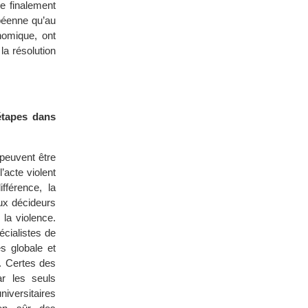
le finalement
péenne qu’au
nomique, ont
la résolution
étapes dans
peuvent être
’acte violent
fférence, la
ux décideurs
 la violence.
écialistes de
s globale et
). Certes des
ar les seuls
niversitaires