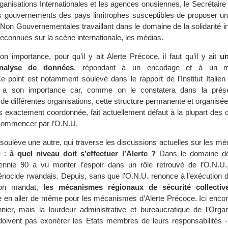
rganisations Internationales et les agences onusiennes, le Secrétair
s gouvernements des pays limitrophes susceptibles de proposer un
Non Gouvernementales travaillant dans le domaine de la solidarité in
reconnues sur la scène internationale, les médias.
on importance, pour qu’il y ait Alerte Précoce, il faut qu’il y ait
un
analyse de données
, répondant à un encodage et à un 
Ce point est notamment soulevé dans le rapport de l’Institut Italien
 Il a son importance car, comme on le constatera dans la prés
de différentes organisations, cette structure permanente et organisée,
us exactement coordonnée, fait actuellement défaut à la plupart des 
à commencer par l’O.N.U.
 soulève une autre, qui traverse les discussions actuelles sur les 
e :
à quel niveau doit s’effectuer l’Alerte ?
Dans le domaine de 
cennie 90 a vu monter l’espoir dans un rôle retrouvé de l’O.N.U.,
énocide rwandais. Depuis, sans que l’O.N.U. renonce à l’exécution 
son mandat,
les mécanismes régionaux de sécurité collectiv
le en aller de même pour les mécanismes d’Alerte Précoce. Ici encor
onnier, mais la lourdeur administrative et bureaucratique de l’Orga
oivent pas exonérer les Etats membres de leurs responsabilités -,