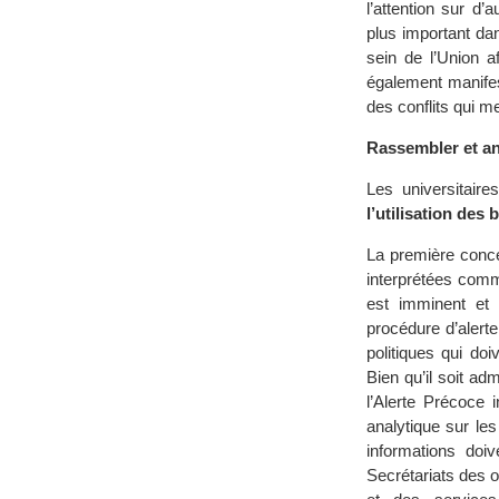
l’attention sur d
plus important da
sein de l’Union a
également manifes
des conflits qui m
Rassembler et an
Les universitaire
l’utilisation des
La première con
interprétées comme
est imminent et
procédure d’alert
politiques qui do
Bien qu’il soit ad
l’Alerte Précoce 
analytique sur le
informations doi
Secrétariats des o