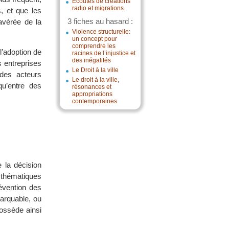
Écoutes de créations
radio et migrations
, et que les
3 fiches au hasard :
 avérée de la
Violence structurelle:
un concept pour
comprendre les
l’adoption de
racines de l’injustice et
des inégalités
s entreprises
Le Droit à la ville
 des acteurs
Le droit à la ville,
qu’entre des
résonances et
appropriations
contemporaines
 la décision
s thématiques
évention des
marquable, ou
possède ainsi