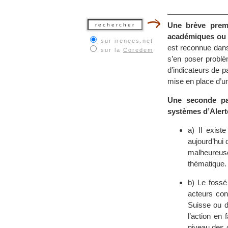
Une brève premi
académiques ou d
sur irenees.net
est reconnue dans
sur la
Coredem
s’en poser problè
d’indicateurs de p
mise en place d’un
Une seconde par
systèmes d’Alert
a) Il exist
aujourd’hui
malheureusem
thématique.
b) Le fossé 
acteurs con
Suisse ou d
l’action en 
niveau des o