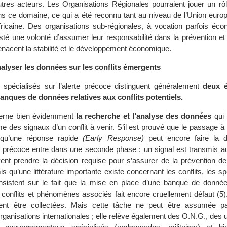
’autres acteurs. Les Organisations Régionales pourraient jouer un rô
ns ce domaine, ce qui a été reconnu tant au niveau de l’Union euro
fricaine. Des organisations sub-régionales, à vocation parfois éco
té une volonté d’assumer leur responsabilité dans la prévention et 
enacent la stabilité et le développement économique.
alyser les données sur les conflits émergents
s spécialisés sur l’alerte précoce distinguent généralement
deux 
 banques de données relatives aux conflits potentiels.
cerne bien évidemment
la recherche et l’analyse des données
qui 
 des signaux d’un conflit à venir. S’il est prouvé que le passage à l
 qu’une réponse rapide
(Early Response)
peut encore faire la di
e précoce entre dans une seconde phase : un signal est transmis a
ivent prendre la décision requise pour s’assurer de la prévention de
mis qu’une littérature importante existe concernant les conflits, les sp
insistent sur le fait que la mise en place d’une banque de donnée
s conflits et phénomènes associés fait encore cruellement défaut (5
vent être collectées. Mais cette tâche ne peut être assumée p
rganisations internationales ; elle relève également des O.N.G., des u