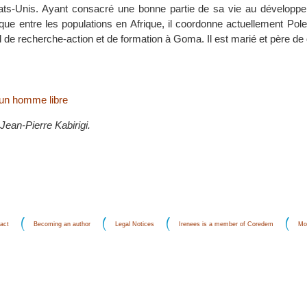
ats-Unis. Ayant consacré une bonne partie de sa vie au développe
ique entre les populations en Afrique, il coordonne actuellement Pole 
rel de recherche-action et de formation à Goma. Il est marié et père de q
 un homme libre
ean-Pierre Kabirigi.
act
Becoming an author
Legal Notices
Irenees is a member of Coredem
Mo