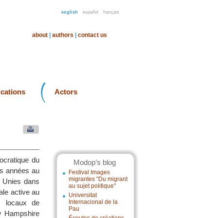
english
español
français
about
|
authors
|
contact us
ications
Actors
ocratique du
Modop’s blog
rs années au
Festival Images
migrantes "Du migrant
s Unies dans
au sujet politique"
nale active au
Universitat
s locaux de
Internacional de la
Pau
ew Hampshire