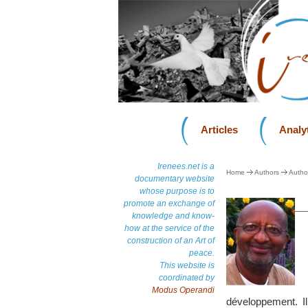
Articles
Analyt
Irenees.net is a
Home
Authors
Autho
documentary website
whose purpose is to
promote an exchange of
knowledge and know-
how at the service of the
construction of an Art of
peace.
This website is
coordinated by
Modus Operandi
développement. I