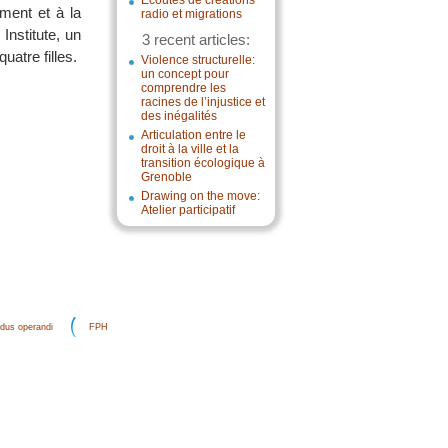
Écoutes de créations
ment et à la
radio et migrations
Institute, un
3 recent articles:
uatre filles.
Violence structurelle:
un concept pour
comprendre les
racines de l’injustice et
des inégalités
Articulation entre le
droit à la ville et la
transition écologique à
Grenoble
Drawing on the move:
Atelier participatif
dus operandi
FPH