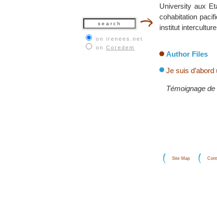
University aux Et
cohabitation pacif
institut intercultu
on irenees.net
on
Coredem
Author Files
Je suis d’abord
Témoignage de J
Site Map
Cont