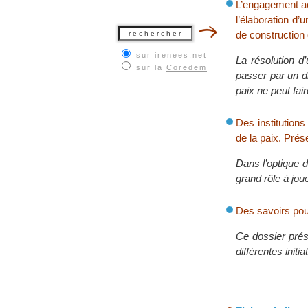
L’engagement act
l’élaboration d
de construction 
sur irenees.net
La résolution d’
sur la
Coredem
passer par un d
paix ne peut fai
Des institutions
de la paix. Prés
Dans l’optique d
grand rôle à jou
Des savoirs pour
Ce dossier prése
différentes initi