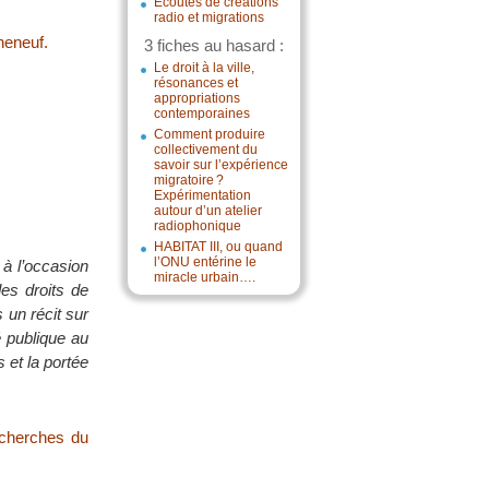
Écoutes de créations
radio et migrations
heneuf.
3 fiches au hasard :
Le droit à la ville,
résonances et
appropriations
contemporaines
Comment produire
collectivement du
savoir sur l’expérience
migratoire ?
Expérimentation
autour d’un atelier
radiophonique
HABITAT III, ou quand
l’ONU entérine le
 à l’occasion
miracle urbain….
des droits de
 un récit sur
é publique au
 et la portée
echerches du