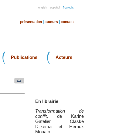
english
español
français
présentation
|
auteurs
|
contact
Publications
Acteurs
En librairie
Transformation de
conflit
, de Karine
Gatelier, Claske
Dijkema et Herrick
Mouafo