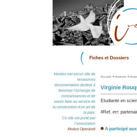
Fiches et Dossiers
Irénées.net est un site de
Accueil
Auteurs
Aute
ressources
documentaires destiné à
Virginie Rouq
favoriser l’échange de
connaissances et de
Etudiante en scien
savoir faire au service de
la construction d’un art de
#Ref. err: partenai
la paix.
Ce site est porté par
l’association
A participé aux
Modus Operandi