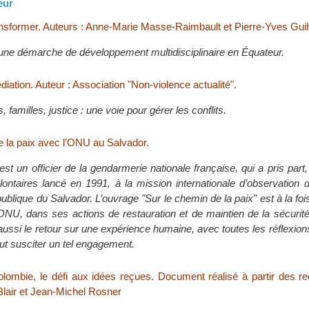
eur
nsformer. Auteurs : Anne-Marie Masse-Raimbault et Pierre-Yves Gui
une démarche de développement multidisciplinaire en Équateur.
iation. Auteur : Association "Non-violence actualité".
, familles, justice : une voie pour gérer les conflits.
e la paix avec l’ONU au Salvador.
est un officier de la gendarmerie nationale française, qui a pris part,
lontaires lancé en 1991, à la mission internationale d’observation 
lique du Salvador. L’ouvrage "Sur le chemin de la paix" est à la fois
’ONU, dans ses actions de restauration et de maintien de la sécurit
ussi le retour sur une expérience humaine, avec toutes les réflexions
ut susciter un tel engagement.
lombie, le défi aux idées reçues. Document réalisé à partir des r
Blair et Jean-Michel Rosner