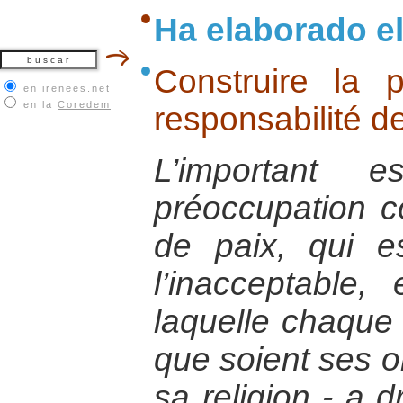
Ha elaborado el
Construire la p
en irenees.net
en la
Coredem
responsabilité d
L’important 
préoccupation 
de paix, qui e
l’inacceptable, 
laquelle chaque 
que soient ses or
sa religion - a d