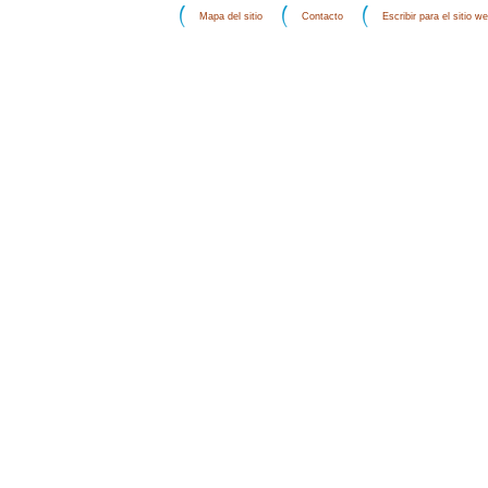
Mapa del sitio
Contacto
Escribir para el sitio w