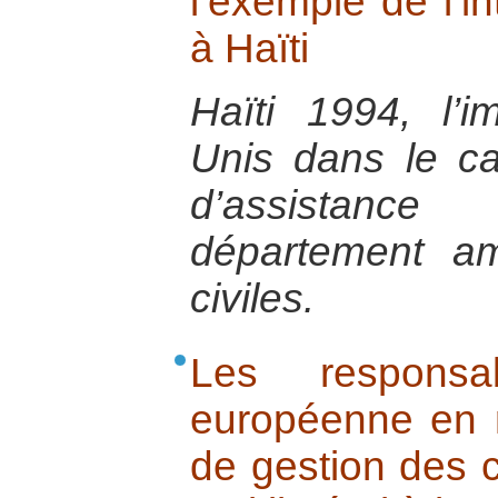
l’exemple de l’i
à Haïti
Haïti 1994, l’i
Unis dans le c
d’assistanc
département am
civiles.
Les responsab
européenne en m
de gestion des c