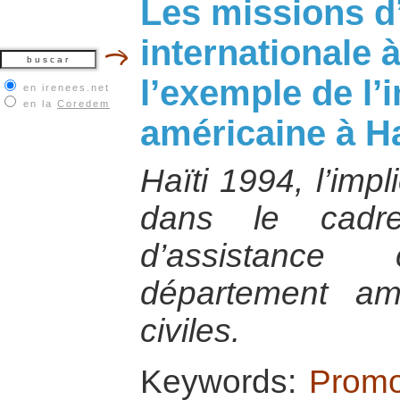
Les missions d
internationale à
l’exemple de l’
en irenees.net
en la
Coredem
américaine à Ha
Haïti 1994, l’imp
dans le cadr
d’assistance
département amé
civiles.
Keywords:
Promo