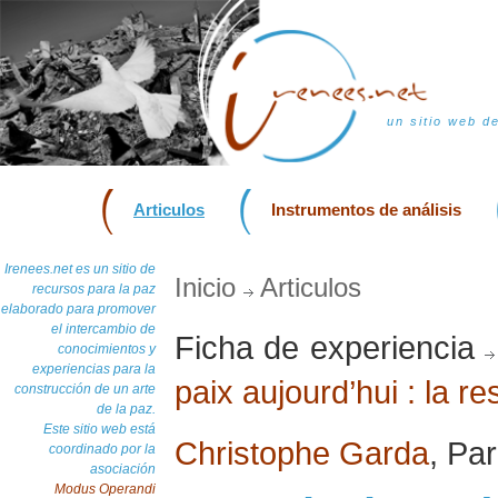
un sitio web d
Articulos
Instrumentos de análisis
Irenees.net es un sitio de
Inicio
Articulos
recursos para la paz
elaborado para promover
el intercambio de
Ficha de experiencia
conocimientos y
experiencias para la
paix aujourd’hui : la r
construcción de un arte
de la paz.
Este sitio web está
Christophe Garda
, Pa
coordinado por la
asociación
Modus Operandi