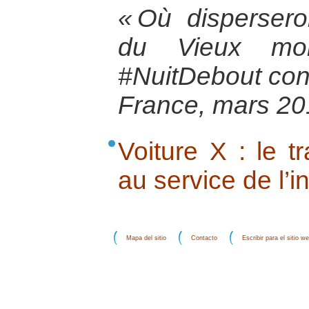
« Où disperser
du Vieux mond
#NuitDebout contr
France, mars 20
Voiture X : le t
au service de l’i
Mapa del sitio
Contacto
Escribir para el sitio w