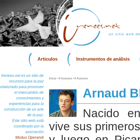
un sitio web d
Articulos
Instrumentos de análisis
Irenees.net es un sitio de
Inicio
Autores
Autores
recursos para la paz
elaborado para promover
Arnaud B
el intercambio de
conocimientos y
experiencias para la
Nacido en
construcción de un arte
de la paz.
Este sitio web está
vive sus primero
coordinado por la
asociación
y luego en Pica
Modus Operandi