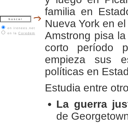
familia en Estad
Nueva York en el
en irenees.net
Amstrong pisa la
en la
Coredem
corto período 
empieza sus es
políticas en Esta
Estudia entre otr
La guerra jus
de Georgetown