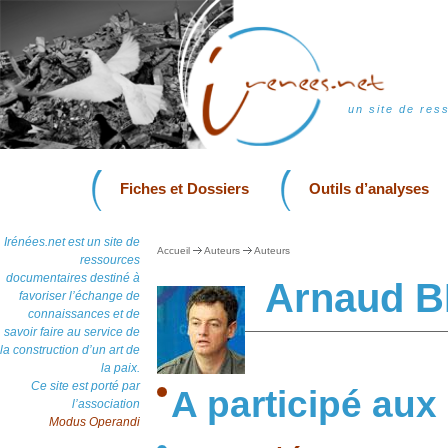
un site de res
Fiches et Dossiers
Outils d’analyses
Irénées.net est un site de
Accueil
Auteurs
Auteurs
ressources
documentaires destiné à
Arnaud B
favoriser l’échange de
connaissances et de
savoir faire au service de
la construction d’un art de
la paix.
Ce site est porté par
A participé aux
l’association
Modus Operandi