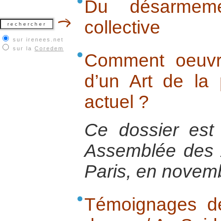
Du désarmeme
collective
sur irenees.net
sur la
Coredem
Comment oeuvre
d’un Art de la
actuel ?
Ce dossier est
Assemblée des A
Paris, en novem
Témoignages de