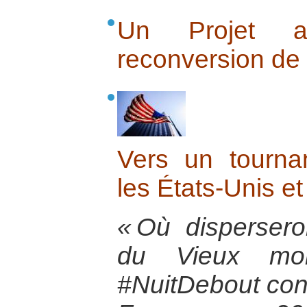
Un Projet am
reconversion de 
Vers un tournan
les États-Unis e
« Où disperser
du Vieux mond
#NuitDebout contr